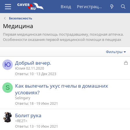
Вход
Регистрация
Безопасность
Медицина
Первая медицинская помощь пострадавшему, походная аптечка.
Особенности оказания первой медицинской помощи в пещерах
Фильтры
З
Добрый вечер.
Ю
а
Юлия 02.11.2020
Ответы
10
13 Дек 2023
к
р
Как вылечить укус пчелы в домашних
S
условиях?
т
Selingary
а
Ответы
18
19 Июн 2021
Болит рука
<RE2T>
Ответы
13
10 Июн 2021