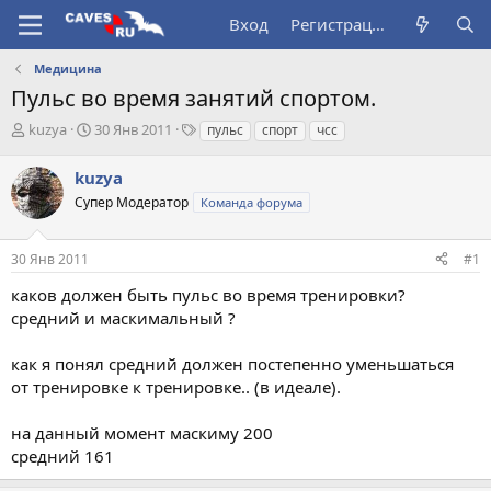
Вход
Регистрация
Медицина
Пульс во время занятий спортом.
А
Д
Т
kuzya
30 Янв 2011
пульс
спорт
чсс
в
а
е
т
т
г
kuzya
о
а
и
Супер Модератор
Команда форума
р
н
т
а
е
ч
30 Янв 2011
#1
м
а
ы
л
каков должен быть пульс во время тренировки?
а
средний и маскимальный ?
как я понял средний должен постепенно уменьшаться
от тренировке к тренировке.. (в идеале).
на данный момент маскиму 200
средний 161