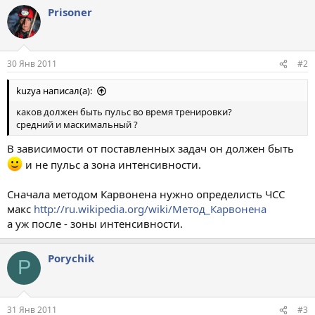
Prisoner
30 Янв 2011
#2
kuzya написал(а):
каков должен быть пульс во время тренировки?
средний и маскимальный ?
В зависимости от поставленных задач он должен быть
и не пульс а зона интенсивности.
Сначала методом Карвонена нужно определисть ЧСС
макс
http://ru.wikipedia.org/wiki/Метод_Карвонена
а уж после - зоны интенсивности.
Porychik
P
31 Янв 2011
#3