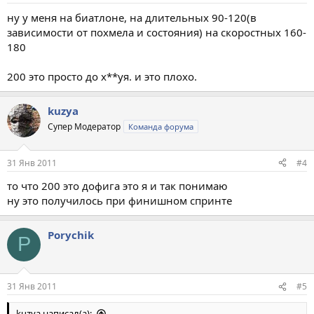
ну у меня на биатлоне, на длительных 90-120(в
зависимости от похмела и состояния) на скоростных 160-
180
200 это просто до х**уя. и это плохо.
kuzya
Супер Модератор
Команда форума
31 Янв 2011
#4
то что 200 это дофига это я и так понимаю
ну это получилось при финишном спринте
Porychik
P
31 Янв 2011
#5
kuzya написал(а):