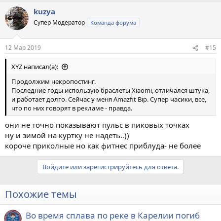
а
kuzya
к
ц
Супер Модератор
Команда форума
и
и
:
12 Мар 2019
#15
XYZ написал(а):
Продолжим некропостинг.
Последние годы использую браслеты Xiaomi, отличался штука,
и работает долго. Сейчас у меня Amazfit Bip. Супер часики, все,
что по них говорят в рекламе - правда.
они не точно показывают пульс в пиковых точках
ну и зимой на куртку не надеть..))
короче приколные но как фитнес приблуда- не более
Войдите или зарегистрируйтесь для ответа.
Похожие темы
Во время сплава по реке в Карелии погиб