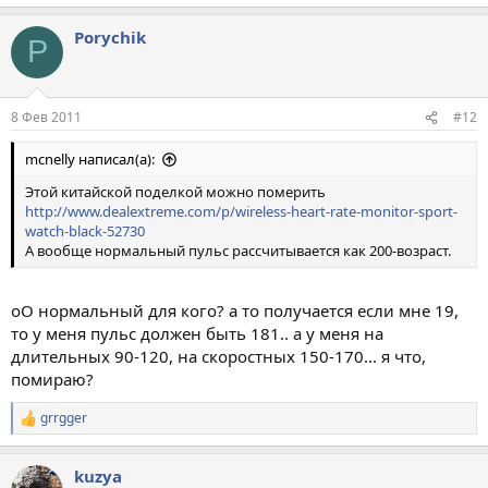
Porychik
P
8 Фев 2011
#12
mcnelly написал(а):
Этой китайской поделкой можно померить
http://www.dealextreme.com/p/wireless-heart-rate-monitor-sport-
watch-black-52730
А вообще нормальный пульс рассчитывается как 200-возраст.
оО нормальный для кого? а то получается если мне 19,
то у меня пульс должен быть 181.. а у меня на
длительных 90-120, на скоростных 150-170... я что,
помираю?
grrgger
Р
е
а
kuzya
к