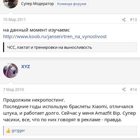
ц
Супер Модератор
Команда форума
и
и
:
10 Мар 2011
#13
на данный момент изучаемс
http://www.koob.ru/jansen/tren_na_vynoslivost
ЧСС, лактат и тренировки на выносливость
XYZ
7 Мар 2019
#14
Продолжим некропостинг.
Последние годы использую браслеты Xiaomi, отличался
штука, и работает долго. Сейчас у меня Amazfit Bip. Супер
часики, все, что по них говорят в рекламе - правда.
grrgger
Р
е