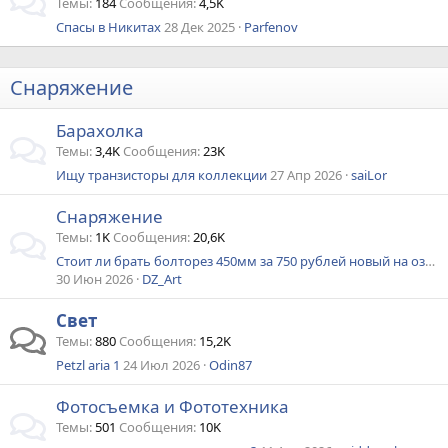
Темы
184
Сообщения
4,5K
Спасы в Никитах
28 Дек 2025
Parfenov
Снаряжение
Барахолка
Темы
3,4K
Сообщения
23K
Ищу транзисторы для коллекции
27 Апр 2026
saiLor
Снаряжение
Темы
1K
Сообщения
20,6K
Стоит ли брать болторез 450мм за 750 рублей новый на озоне и какими вы пользуетесь?!
30 Июн 2026
DZ_Art
Свет
Темы
880
Сообщения
15,2K
Petzl aria 1
24 Июл 2026
Odin87
Фотосъемка и Фототехника
Темы
501
Сообщения
10K