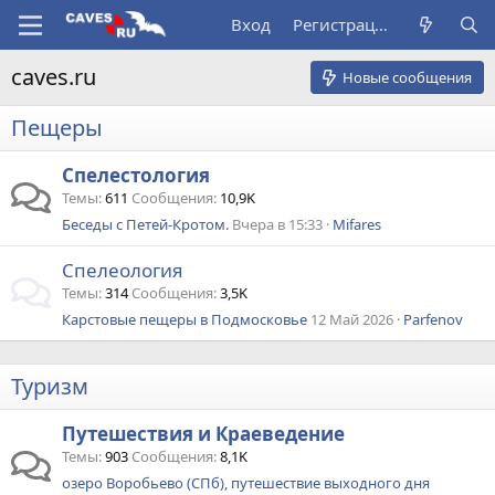
Вход
Регистрация
caves.ru
Новые сообщения
Пещеры
Спелестология
Темы
611
Сообщения
10,9K
Беседы с Петей-Кротом.
Вчера в 15:33
Mifares
Спелеология
Темы
314
Сообщения
3,5K
Карстовые пещеры в Подмосковье
12 Май 2026
Parfenov
Туризм
Путешествия и Краеведение
Темы
903
Сообщения
8,1K
озеро Воробьево (СПб), путешествие выходного дня