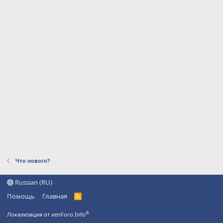
Что нового?
Russian (RU)
Помощь
Главная
R
S
S
®
Локализация от xenForo.Info