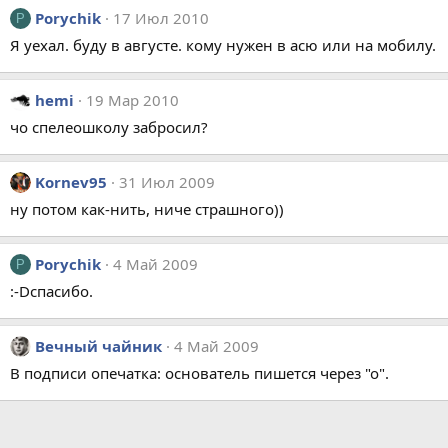
Porychik
17 Июл 2010
P
Я уехал. буду в августе. кому нужен в асю или на мобилу.
hemi
19 Мар 2010
чо спелеошколу забросил?
Kornev95
31 Июл 2009
ну потом как-нить, ниче страшного))
Porychik
4 Май 2009
P
:-Dспасибо.
Вечный чайник
4 Май 2009
В подписи опечатка: основатель пишется через "о".