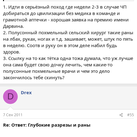
вообще хоть как то стянуть даже речи быть не могло. решили,
что нужно шить. слава Богу с нами был человек, который
1. Идти в серьёзный поход где недели 2-3 в случае ЧП
когда-то
проходил
какие-то
курсы и в теории знал как это
добираться до цвилизации без медика в команде и
делать, но крови боялся ужасно...( Из всех препаратов был
грамотной аптечки - хорошая заявка на премию имени
только спирт, цыганская игла, и шелковый шарфик (нууу какие
Дарвина.
то антибиотики были еще)... = ) вот собственно под его чутким
2. Полусонный похмельный сельский хирург такие раны
руководством я и шил сам себе голову, смотрясь в зеркало.
на лбах, руках, ногах и т.д. зашивает, может, штук по пять
Конечно понимаю, что очень повезло и что боль я переношу
достаточно легко. Но если бы сам умел шить или хотя бы знал
в неделю. Соотв и руку он в этом деле набил будь
как это делается, было бы намного проще... так, что в таких
здоров.
ситуациях, знать
нужно
как ЭТО делать... Итог: очень даж
3. Ссылку на то как тётка одна тожа думала, что уж лучше
симпатичный и уже почти не видный шрам на лбу = ) И еще,
она сама будет свою дочку лечить, чем какие-то
моё мнение, лучше я зашью сам себя, чем это будет делать
полусонные похмельные врачи и чем это дело
какой-ть полусонный с похмелья хирург в каком-ть
закончилось тебе скинуть?
деревенском травмпункте...
Drex
D
7 Сен 2011
#55
Re: Ответ: Глубокие разрезы и раны