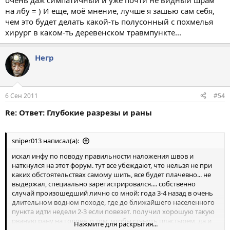
очень даж симпатичный и уже почти не видный шрам
на лбу = ) И еще, моё мнение, лучше я зашью сам себя,
чем это будет делать какой-ть полусонный с похмелья
хирург в каком-ть деревенском травмпункте...
Негр
6 Сен 2011
#54
Re: Ответ: Глубокие разрезы и раны
sniper013 написал(а):
искал инфу по поводу правильности наложения швов и
наткнулся на этот форум. тут все убеждают, что нельзя не при
каких обстоятельствах самому шить, все будет плачевно... не
выдержал, специально зарегистрировался.... собственно
случай произошедший лично со мной: года 3-4 назад в очень
длительном водном походе, где до ближайшего населенного
пункта идти недели 2-3 если повезет. получил хорошую такую
рваную рану на голове. о том, чтобы стянуть пластырем, да и
Нажмите для раскрытия...