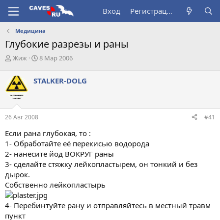
Вход
Регистрация
Медицина
Глубокие разрезы и раны
А
Д
Жиж
8 Мар 2006
в
а
т
т
STALKER-DOLG
о
а
р
н
т
а
е
ч
26 Авг 2008
#41
м
а
ы
л
Если рана глубокая, то :
а
1- Обработайте её перекисью водорода
2- нанесите йод ВОКРУГ раны
3- сделайте стяжку лейкопластырем, он тонкий и без
дырок.
Собственно лейкопластырь
4- Перебинтуйте рану и отправляйтесь в местный травм
пункт