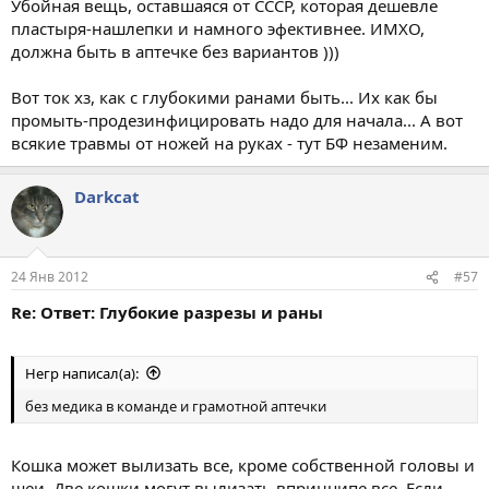
Убойная вещь, оставшаяся от СССР, которая дешевле
пластыря-нашлепки и намного эфективнее. ИМХО,
должна быть в аптечке без вариантов )))
Вот ток хз, как с глубокими ранами быть... Их как бы
промыть-продезинфицировать надо для начала... А вот
всякие травмы от ножей на руках - тут БФ незаменим.
Darkcat
24 Янв 2012
#57
Re: Ответ: Глубокие разрезы и раны
Негр написал(а):
без медика в команде и грамотной аптечки
Кошка может вылизать все, кроме собственной головы и
шеи. Две кошки могут вылизать впринципе все. Если