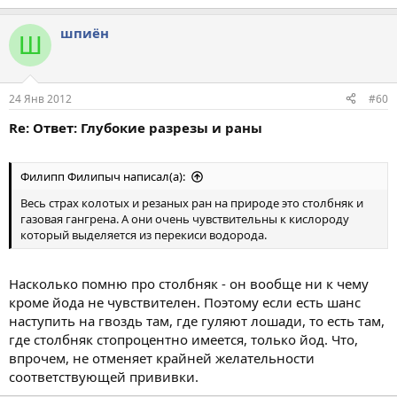
шпиён
Ш
24 Янв 2012
#60
Re: Ответ: Глубокие разрезы и раны
Филипп Филипыч написал(а):
Весь страх колотых и резаных ран на природе это столбняк и
газовая гангрена. А они очень чувствительны к кислороду
который выделяется из перекиси водорода.
Насколько помню про столбняк - он вообще ни к чему
кроме йода не чувствителен. Поэтому если есть шанс
наступить на гвоздь там, где гуляют лошади, то есть там,
где столбняк стопроцентно имеется, только йод. Что,
впрочем, не отменяет крайней желательности
соответствующей прививки.