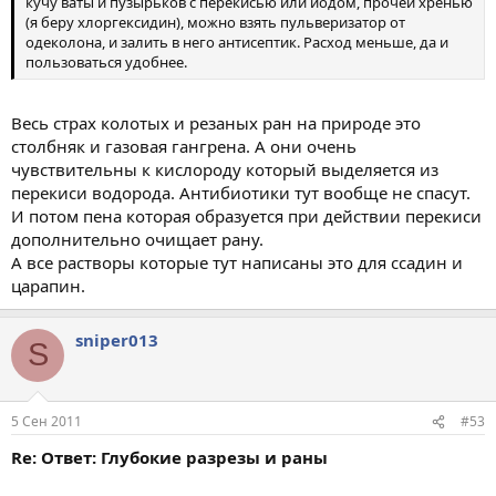
кучу ваты и пузырьков с перекисью или йодом, прочей хренью
(я беру хлоргексидин), можно взять пульверизатор от
одеколона, и залить в него антисептик. Расход меньше, да и
пользоваться удобнее.
Весь страх колотых и резаных ран на природе это
столбняк и газовая гангрена. А они очень
чувствительны к кислороду который выделяется из
перекиси водорода. Антибиотики тут вообще не спасут.
И потом пена которая образуется при действии перекиси
дополнительно очищает рану.
А все растворы которые тут написаны это для ссадин и
царапин.
sniper013
S
5 Сен 2011
#53
Re: Ответ: Глубокие разрезы и раны