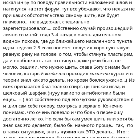
искал инфу по поводу правильности наложения швов и
наткнулся на этот форум. тут все убеждают, что нельзя не
при каких обстоятельствах самому шить, все будет
плачевно... не выдержал, специально
зарегистрировался.... собственно случай произошедший
лично со мной: года 3-4 назад в очень длительном
водном походе, где до ближайшего населенного пункта
идти недели 2-3 если повезет. получил хорошую такую
рваную рану на голове. о том, чтобы стянуть пластырем,
да и вообще хоть как то стянуть даже речи быть не
могло. решили, что нужно шить. слава Богу с нами был
человек, который
когда-то
проходил
какие-то
курсы и в
теории знал как это делать, но крови боялся ужасно...( Из
всех препаратов был только спирт, цыганская игла, и
шелковый шарфик (нууу какие то антибиотики были
еще)... = ) вот собственно под его чутким руководством я
и шил сам себе голову, смотрясь в зеркало. Конечно
понимаю, что очень повезло и что боль я переношу
достаточно легко. Но если бы сам умел шить или хотя бы
знал как это делается, было бы намного проще... так, что
в таких ситуациях, знать
нужно
как ЭТО делать... Итог: