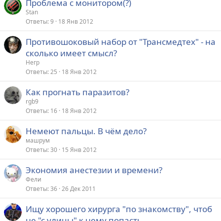
Проблема с монитором(?)
Stan
Ответы
9
18 Янв 2012
Противошоковый набор от "Трансмедтех" - на
сколько имеет смысл?
Негр
Ответы
25
18 Янв 2012
Как прогнать паразитов?
rgb9
Ответы
16
18 Янв 2012
Немеют пальцы. В чём дело?
машрум
Ответы
30
15 Янв 2012
Экономия анестезии и времени?
Фели
Ответы
36
26 Дек 2011
Ищу хорошего хирурга "по знакомству", чтоб
не "с улицы" к нему попасть.