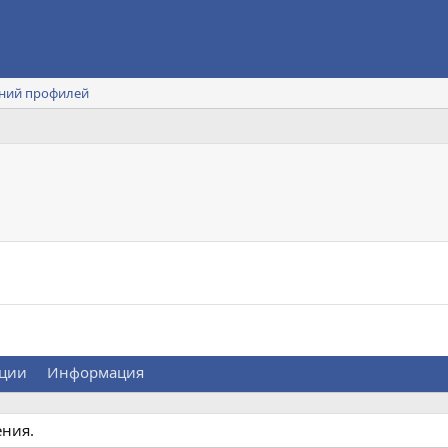
ний профилей
ции
Информация
ения.