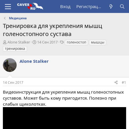
Вход
Регистрация
Медицина
Тренировка для укрепления мышц
голеностопного сустава
А
Д
Т
Alone Stalker
14 Сен 2017
голеностоп
мышцы
в
а
е
тренировка
т
т
г
о
а
и
Alone Stalker
р
н
т
а
е
ч
м
а
14 Сен 2017
#1
ы
л
а
Видеоинструкция для укрепления мышц голеностопных
суставов. Может быть кому пригодится. Полезно при
слабых щиколотках.