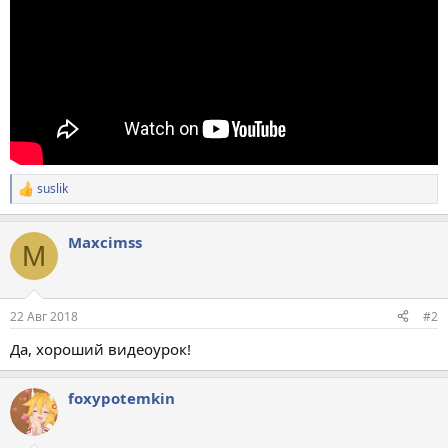
suslik
Р
е
а
Maxcimss
к
M
ц
и
и
:
22 Авг 2018
#2
Да, хороший видеоурок!
foxypotemkin