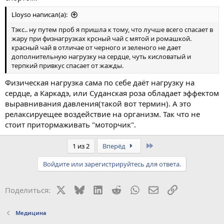
Lloyso написал(а):
Тэкс.. ну путем проб я пришла к тому, что лучше всего спасает в
жару при физнагрузках крсный чай с мятой и ромашкой.
красный чай в отличае от черного и зеленого не дает
дополнительную нагрузку на сердце, чуть кисловатый и
терпкий привкус спасает от жажды.
Физическая нагрузка сама по себе даёт нагрузку на
сердце, а Каркадэ, или Суданская роза обладает эффектом
выравнивания давления(такой вот термин). А это
релаксируещее воздействие на организм. Так что не
стоит притормаживать "моторчик".
Last
1 из 2
Вперёд
Войдите или зарегистрируйтесь для ответа.
X
Bluesky
LinkedIn
Reddit
WhatsApp
Электронная поч
Ссылка
Поделиться:
Медицина