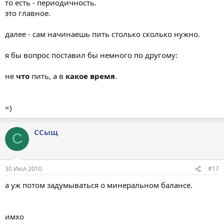
то есть - периодичность.
это главное.
далее - сам начинаешь пить столько сколько нужно.
я бы вопрос поставил бы немного по другому:
не
что
пить, а в
какое время
.
=)
ССыщ
С
30 Июл 2010
#17
а уж потом задумываться о минеральном балансе.
имхо