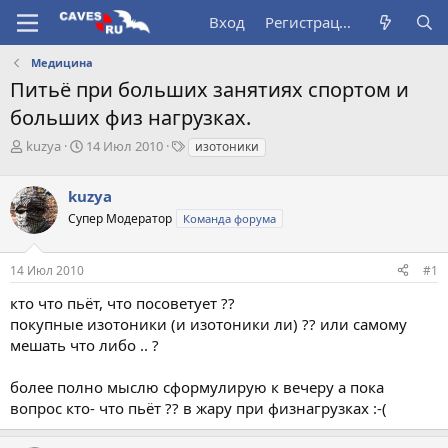
Вход
Регистрация
Медицина
Питьё при больших занятиях спортом и
больших физ нагрузках.
А
Д
Т
kuzya
14 Июл 2010
изотоники
в
а
е
т
т
г
kuzya
о
а
и
р
н
Супер Модератор
Команда форума
т
а
е
ч
14 Июл 2010
#1
м
а
ы
л
кто что пьёт, что посоветует ??
а
покупные изотоники (и изотоники ли) ?? или самому
мешать что либо .. ?
более полно мыслю сформулирую к вечеру а пока
вопрос кто- что пьёт ?? в жару при физнагрузках :-(