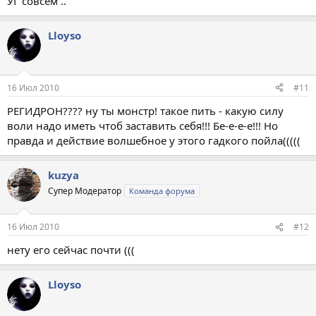
УГ совсем ..
Lloyso
16 Июл 2010
#11
РЕГИДРОН???? ну ты монстр! такое пить - какую силу
воли надо иметь чтоб заставить себя!!! Бе-е-е-е!!! Но
правда и действие волшебное у этого гадкого пойла(((((
kuzya
Супер Модератор
Команда форума
16 Июл 2010
#12
нету его сейчас почти (((
Lloyso