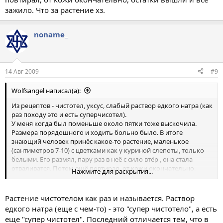
зажило. Что за растение хз.
noname_
14 Авг 2009
#9
Wolfsangel написал(а):
Из рецептов - чистотел, уксус, слабый раствор едкого натра (как
раз походу это и есть суперчисотел).
У меня когда был поменьше около пятки тоже выскочила.
Размера порядошного и ходить больно было. В итоге
знающий человек принёс какое-то растение, маленькое
(сантиметров 7-10) с цветками как у куриной слепоты, только
белыми. Его размял, пару раз в неё с сило втёр , она стала
отваливатся. Потом ещё повтирал, от кожи окончательно,
Нажмите для раскрытия...
остатки вышли и всё зажило. Что за растение хз.
Растение чистотелом как раз и называется. Раствор
едкого натра (еще с чем-то) - это "супер чистотело", а есть
еще "супер чистотел". Последний отличается тем, что в