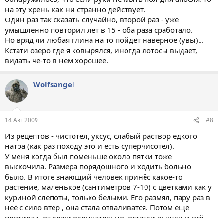
на эту хрень как ни странно действует.
Один раз так сказать случайно, второй раз - уже
умышленно повторил лет в 15 - оба раза сработало.
Но вряд ли любая глина на то пойдет наверное (увы)...
Кстати озеро где я ковырялся, иногда лотосы выдает,
видать че-то в нем хорошее.
Wolfsangel
14 Авг 2009
#8
Из рецептов - чистотел, уксус, слабый раствор едкого
натра (как раз походу это и есть суперчисотел).
У меня когда был поменьше около пятки тоже
выскочила. Размера порядошного и ходить больно
было. В итоге знающий человек принёс какое-то
растение, маленькое (сантиметров 7-10) с цветками как у
куриной слепоты, только белыми. Его размял, пару раз в
неё с сило втёр , она стала отваливатся. Потом ещё
повтирал, от кожи окончательно, остатки вышли и всё