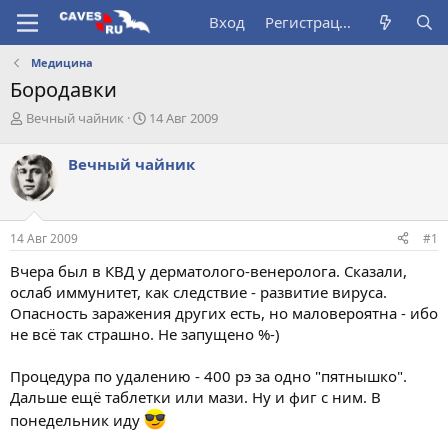
Вход
Регистрация
Медицина
Бородавки
А
Д
Вечный чайник
14 Авг 2009
в
а
т
т
Вечный чайник
о
а
р
н
т
а
е
ч
14 Авг 2009
#1
м
а
ы
л
Вчера был в КВД у дерматолого-венеролога. Сказали,
а
ослаб иммунитет, как следствие - развитие вируса.
Опасность заражения других есть, но маловероятна - ибо
не всё так страшно. Не запущено %-)
Процедура по удалению - 400 рэ за одно "пятнышко".
Дальше ещё таблетки или мази. Ну и фиг с ним. В
понедельник иду