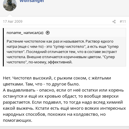
Wolfsangel
17 Авг 2009
#11
noname_ написал(а):
Растение чистотелом как раз и называется. Раствор едкого
натра (еще с чем-то) - это "супер чистотело", а есть еще "супер
чистотел". Последний отличается тем, что в составе экстракт
чистотела. Внешне отличается коричневым цветом. "Супер
чистотело", по-моему, эффективней.
Нет. Чистотел высокий, с рыжим соком, с жёлтыми
цветками. Там, что - то другое было.
А выдавливать - опасно, если от неё остатки или корень
останутся и ещё их кровью обдаст, то вообще зверски
разрастается. Если подавил, то тогда надо вслед химией
какой выжечь. Кстати есть ещё много всяких интересных
народных способов, похожих на колдовство, но
помогающих.