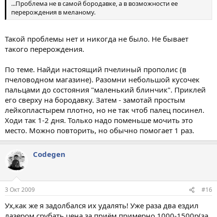
...Проблема не в самой бородавке, а в возможности ее
перерождения в меланому.
Такой проблемы нет и никогда не было. Не бывает
такого перерождения.
По теме. Найди настоящий пчелиный прополис (в
пчеловодном магазине). Разомни небольшой кусочек
пальцами до состояния "маленький блинчик". Приклей
его сверху на бородавку. Затем - замотай простым
лейкопластырем плотно, но не так чтоб палец посинел.
Ходи так 1-2 дня. Только надо поменьше мочить это
место. Можно повторить, но обычно помогает 1 раз.
Codegen
3 Окт 2009
#16
Ух,как же я задолбался их удалять! Уже раза два ездил
лазером срубать,цена за приём примерно 1000-1500р(за