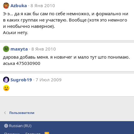
Azbuka
8 Янв 2010
Э-э... да я как бы сам по себе немножко, и формально ни
в каких группах не участвую. Вообще (хотя это немного
и необычно наверное).
Аськи нету.
maxyta
8 Янв 2010
M
дарова добавь меня. я новичег и мало тут што понимаю.
аська 475030900
Sugrob19
7 Июл 2009
Пользователи
Russian (RU)
R