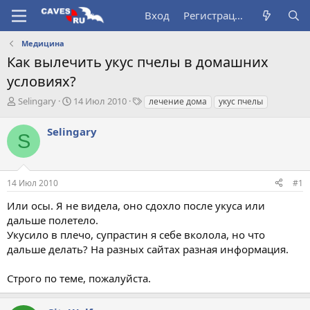
Вход
Регистрация
Медицина
Как вылечить укус пчелы в домашних
условиях?
А
Д
Т
Selingary
14 Июл 2010
лечение дома
укус пчелы
в
а
е
т
т
г
Selingary
S
о
а
и
р
н
т
а
е
ч
14 Июл 2010
#1
м
а
ы
л
Или осы. Я не видела, оно сдохло после укуса или
а
дальше полетело.
Укусило в плечо, супрастин я себе вколола, но что
дальше делать? На разных сайтах разная информация.
Строго по теме, пожалуйста.