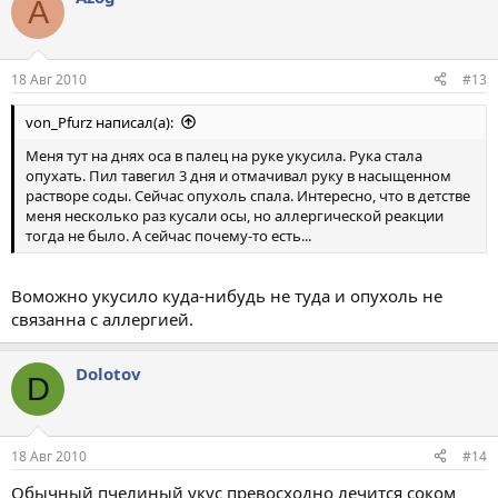
A
18 Авг 2010
#13
von_Pfurz написал(а):
Меня тут на днях оса в палец на руке укусила. Рука стала
опухать. Пил тавегил 3 дня и отмачивал руку в насыщенном
растворе соды. Сейчас опухоль спала. Интересно, что в детстве
меня несколько раз кусали осы, но аллергической реакции
тогда не было. А сейчас почему-то есть...
Воможно укусило куда-нибудь не туда и опухоль не
связанна с аллергией.
Dolotov
D
18 Авг 2010
#14
Обычный пчелиный укус превосходно лечится соком