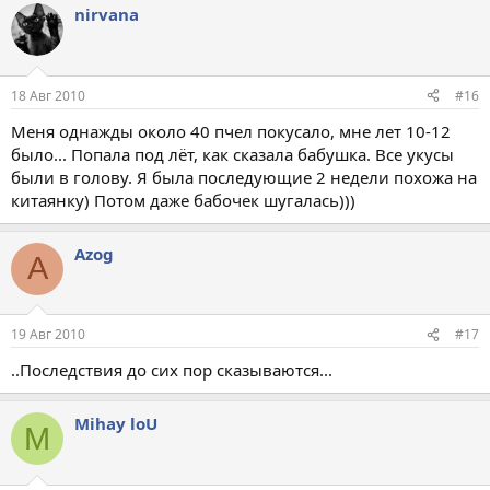
nirvana
к
ц
и
и
:
18 Авг 2010
#16
Меня однажды около 40 пчел покусало, мне лет 10-12
было... Попала под лёт, как сказала бабушка. Все укусы
были в голову. Я была последующие 2 недели похожа на
китаянку) Потом даже бабочек шугалась)))
Azog
A
19 Авг 2010
#17
..Последствия до сих пор сказываются...
Mihay loU
M