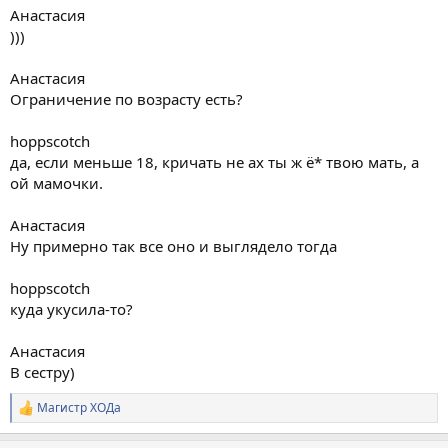
Анастасия
)))
Анастасия
Ограничение по возрасту есть?
hoppscotch
да, если меньше 18, кричать не ах ты ж ё* твою мать, а
ой мамочки.
Анастасия
Ну примерно так все оно и выглядело тогда
hoppscotch
куда укусила-то?
Анастасия
В сестру)
Магистр ХОДа
Р
е
а