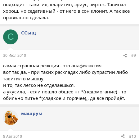
подходит - тавигил, кларитин, эриус, зиртек. Тавигил
хорош, но седативный - от него в сон клонит. А так все
правильно сделала.
ССыщ
С
30 Июл 2010
#9
самая страшная реакция - это анафилактия.
вот так да, - при таких раскладах либо супрастин либо
тавигил в мышцу.
и то, так легко не отделаешься.
а укусила, - если пошло общее нг *(недомогание) - то
обильно питье *(сладкое и горячее),, да все пройдёт.
машрум
8 Авг 2010
#10