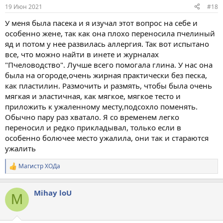
19 Июн 2021
#18
У меня была пасека и я изучал этот вопрос на себе и
особенно жене, так как она плохо переносила пчелиный
яд и потом у нее развилась аллергия. Так вот испытано
все, что можно найти в инете и журналах
"Пчеловодство". Лучше всего помогала глина. У нас она
была на огороде,очень жирная практически без песка,
как пластилин. Размочить и размять, чтобы была очень
мягкая и эластичная, как мягкое, мягкое тесто и
приложить к ужаленному месту,подсохло поменять.
Обычно пару раз хватало. Я со временем легко
переносил и редко прикладывал, только если в
особенно болючее место ужалила, они так и стараются
ужалить
Магистр ХОДа
Р
е
а
Mihay loU
к
M
ц
и
и