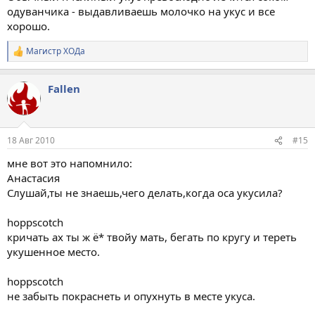
одуванчика - выдавливаешь молочко на укус и все
хорошо.
Магистр ХОДа
Р
е
а
Fallen
к
ц
и
и
:
18 Авг 2010
#15
мне вот это напомнило:
Анастасия
Слушай,ты не знаешь,чего делать,когда оса укусила?
hoppscotch
кричать ах ты ж ё* твойу мать, бегать по кругу и тереть
укушенное место.
hoppscotch
не забыть покраснеть и опухнуть в месте укуса.