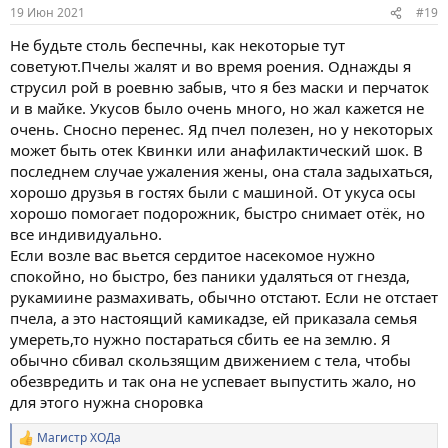
:
19 Июн 2021
#19
Не будьте столь беспечны, как некоторые тут
советуют.Пчелы жалят и во время роения. Однажды я
струсил рой в роевню забыв, что я без маски и перчаток
и в майке. Укусов было очень много, но жал кажется не
очень. Сносно перенес. Яд пчел полезен, но у некоторых
может быть отек Квинки или анафилактический шок. В
последнем случае ужаления жены, она стала задыхаться,
хорошо друзья в гостях были с машиной. От укуса осы
хорошо помогает подорожник, быстро снимает отёк, но
все индивидуально.
Если возле вас вьется сердитое насекомое нужно
спокойно, но быстро, без паники удаляться от гнезда,
рукамиине размахивать, обычно отстают. Если не отстает
пчела, а это настоящий камикадзе, ей приказала семья
умереть,то нужно постараться сбить ее на землю. Я
обычно сбивал скользящим движением с тела, чтобы
обезвредить и так она не успевает выпустить жало, но
для этого нужна сноровка
Магистр ХОДа
Р