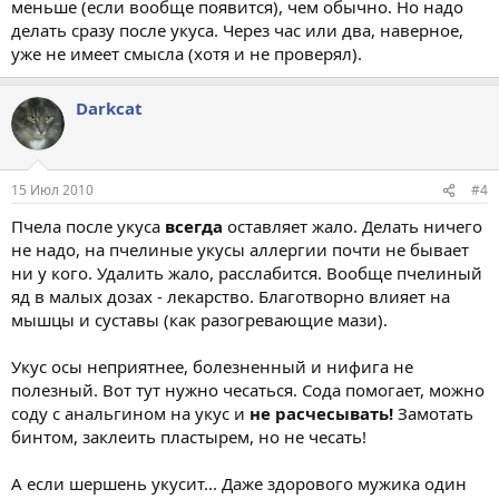
меньше (если вообще появится), чем обычно. Но надо
делать сразу после укуса. Через час или два, наверное,
уже не имеет смысла (хотя и не проверял).
Darkcat
15 Июл 2010
#4
Пчела после укуса
всегда
оставляет жало. Делать ничего
не надо, на пчелиные укусы аллергии почти не бывает
ни у кого. Удалить жало, расслабится. Вообще пчелиный
яд в малых дозах - лекарство. Благотворно влияет на
мышцы и суставы (как разогревающие мази).
Укус осы неприятнее, болезненный и нифига не
полезный. Вот тут нужно чесаться. Сода помогает, можно
соду с анальгином на укус и
не расчесывать!
Замотать
бинтом, заклеить пластырем, но не чесать!
А если шершень укусит... Даже здорового мужика один