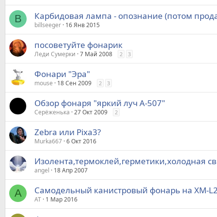
Карбидовая лампа - опознание (потом прод
B
billseeger
16 Янв 2015
посоветуйте фонарик
Леди Сумерки
7 Май 2008
2
3
Фонари "Эра"
mouse
18 Сен 2009
2
3
Обзор фонаря "яркий луч А-507"
Серёженька
27 Окт 2009
2
Zebra или Pixa3?
Murka667
6 Окт 2016
Изолента,термоклей,герметики,холодная сва
angel
18 Апр 2007
Самодельный канистровый фонарь на XM-L2 
А
АТ
1 Мар 2016