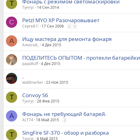
Фонарь с режимом светомаскировки
Т
Тунгус
14 Сен 2014
Petzl MYO XP Разочаровывает
С
Сергей Г.
17 Сен 2008
2
3
Ищу мастера для ремонта фонаря
А
Алексей_
4 Дек 2015
ПОДЕЛИТЕСЬ ОПЫТОМ - протекли батарейки
papaBuff
4 Дек 2015
.
widdmarker
23 Ноя 2015
Convoy S6
Т
Тунгус
28 Фев 2015
Фонарь не требующий батарей.
A
ALT74
18 Май 2015
2
SingFire SF-370 - обзор и разборка
Т
Тунгус
6 Май 2015