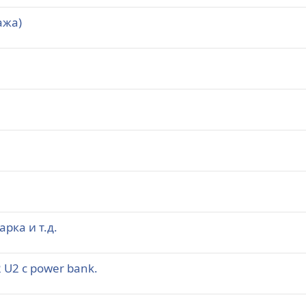
ажа)
рка и т.д.
U2 с power bank.