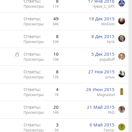
Ответы
8
17 Янв 2016
Просмотры
11K
Чувак_С_GPS
Ответы
49
19 Дек 2015
Просмотры
34K
MADest
Ответы
8
8 Дек 2015
Просмотры
10K
Yarik
З
Ответы
10
5 Дек 2015
а
Просмотры
10K
papaBuff
к
Ответы
8
27 Ноя 2015
р
Просмотры
13K
штык
ы
т
Ответы
4
26 Июн 2015
а
Просмотры
7K
MagnaVod
Ответы
20
21 Май 2015
Просмотры
14K
PAD
Ответы
3
6 Май 2015
Т
Просмотры
5K
Тунгус