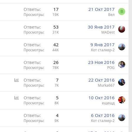
Ответы
17
21 Окт 2017
В
Просмотры
19K
Вел
Ответы
53
30 Янв 2017
Просмотры
31K
MADest
Ответы
42
9 Янв 2017
Просмотры
44K
Кот сталкер-2
Ответы
26
23 Ноя 2016
Просмотры
78K
POG
О
Ответы
7
22 Окт 2016
п
Просмотры
7K
Murka667
р
О
Ответы
5
10 Окт 2016
о
п
Просмотры
8K
ещещд
с
р
Ответы
4
6 Окт 2016
о
Просмотры
9K
Кот сталкер-2
с