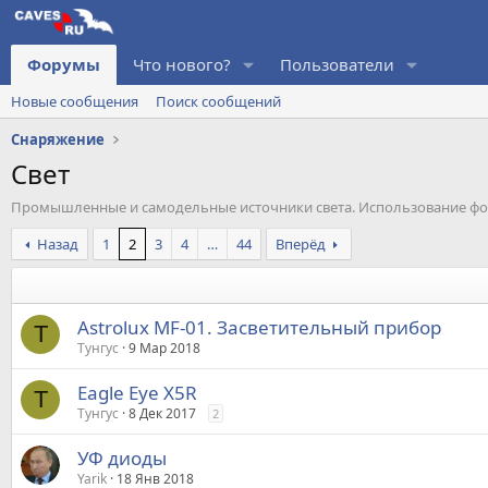
Форумы
Что нового?
Пользователи
Новые сообщения
Поиск сообщений
Снаряжение
Свет
Промышленные и самодельные источники света. Использование фо
Назад
1
2
3
4
…
44
Вперёд
Astrolux MF-01. Засветительный прибор
Т
Тунгус
9 Мар 2018
Eagle Eye X5R
Т
Тунгус
8 Дек 2017
2
УФ диоды
Yarik
18 Янв 2018