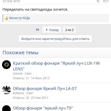
23 Ноя 2016
#27
Переделать на светодиоды хочется.
Магистр ХОДа
Р
е
а
First
Назад
2 из 2
к
ц
Войдите или зарегистрируйтесь для ответа.
и
и
:
Похожие темы
Краткий обзор фонаря "Яркий луч LUX-1W
LENS"
Antonk
Свет
Ответы
12
14 Июн 2013
Обзор фонаря Яркий Луч LA-07
boltorez
Свет
Ответы
18
22 Ноя 2011
Обзор фонаря "яркий луч Т9"