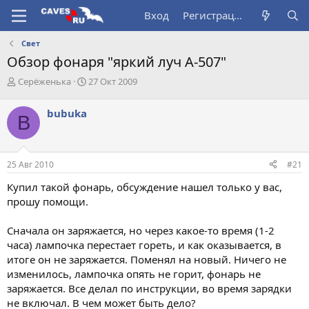
Вход
Регистрация
Свет
Обзор фонаря "яркий луч А-507"
А
Д
Серёженька
27 Окт 2009
в
а
т
т
bubuka
B
о
а
р
н
т
а
е
ч
25 Авг 2010
#21
м
а
ы
л
Купил такой фонарь, обсуждение нашел только у вас,
а
прошу помощи.
Сначала он заряжается, но через какое-то время (1-2
часа) лампочка перестает гореть, и как оказывается, в
итоге он не заряжается. Поменял на новый. Ничего не
изменилось, лампочка опять не горит, фонарь не
заряжается. Все делал по инструкции, во время зарядки
не включал. В чем может быть дело?