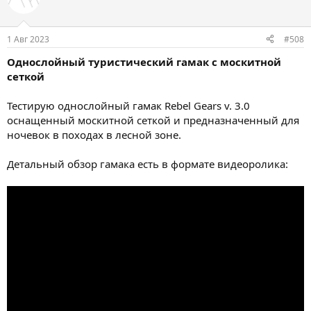
и
и
:
1 Авг 2023
#508
Однослойный туристический гамак с москитной
сеткой
Тестирую однослойный гамак Rebel Gears v. 3.0
оснащенный москитной сеткой и предназначенный для
ночевок в походах в лесной зоне.
Детальный обзор гамака есть в формате видеоролика: