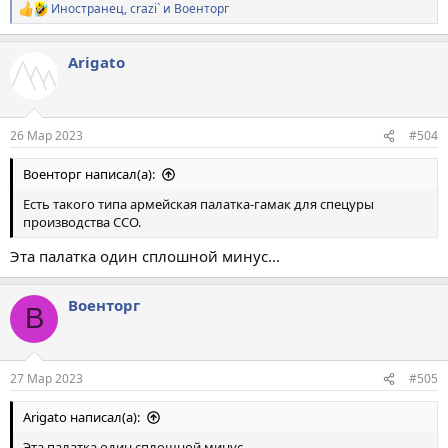
Иностранец
,
crazi`
и
Военторг
Р
е
а
Arigato
к
ц
и
и
:
26 Мар 2023
#504
Военторг написал(а):
Есть такого типа армейская палатка-гамак для спецуры
производства ССО.
Эта палатка один сплошной минус...
Военторг
В
27 Мар 2023
#505
Arigato написал(а):
Эта палатка один сплошной минус...