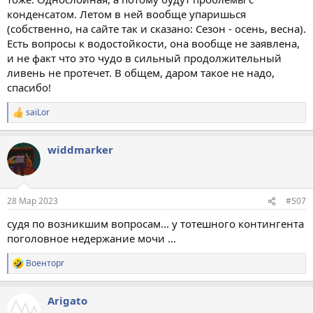
конденсатом. Летом в ней вообще упаришься
(собственно, на сайте так и сказано: Сезон - осень, весна).
Есть вопросы к водостойкости, она вообще не заявлена,
и не факт что это чудо в сильный продолжительный
ливень не протечет. В общем, даром такое не надо,
спасибо!
saiLor
Р
е
а
widdmarker
к
ц
и
и
:
28 Мар 2023
#507
судя по возникшим вопросам... у тотешного контингента
поголовное недержание мочи ...
Военторг
Р
е
а
Arigato
к
ц