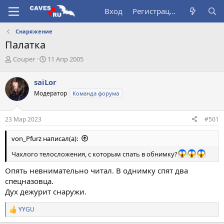
Вход
Регистрация
Снаряжение
Палатка
А
Д
Couper
11 Апр 2005
в
а
т
т
saiLor
о
а
Модератор
Команда форума
р
н
т
а
е
ч
23 Мар 2023
#501
м
а
ы
л
von_Pfurz написал(а):
а
Чахлого телосложения, с которым спать в обнимку?
Опять невнимательно читал. В однимку спят два
спецназовца.
Дух дежурит снаружи.
YYGU
Р
е