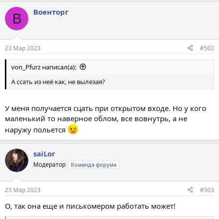
а
Военторг
к
В
ц
и
и
:
23 Мар 2023
#502
von_Pfurz написал(а):
А ссать из неё как, не вылезая?
У меня получается сцать при открытом входе. Но у кого
маленький то наверное облом, все вовнутрь, а не
наружу польется
saiLor
Модератор
Команда форума
23 Мар 2023
#503
О, так она еще и писькомером работать может!