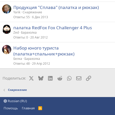
Продукция "Сплава" (палатка и рюкзак)
Yarik
Снаряжение
Ответы
55
6 Дек 2013
палатка RedFox Fox Challenger 4 Plus
Zed
Барахолка
Ответы
0
20 Авг 2012
Набор юного туриста
(палатка+спальник+рюкзак)
Белка
Барахолка
Ответы
48
29 Апр 2012
X
Bluesky
LinkedIn
Reddit
WhatsApp
Электронная поч
Ссылка
Поделиться:
Снаряжение
Russian (RU)
Помощь
Главная
R
S