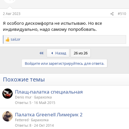
2 Авг 2023
#510
Я особого дискомфорта не испытываю. Но все
индивидуально, надо самому попробовать.
saiLor
Р
е
а
First
Назад
26 из 26
к
ц
Войдите или зарегистрируйтесь для ответа.
и
и
:
Похожие темы
Плащ-палатка специальная
Denis mur
Барахолка
Ответы
5
16 Май 2015
Палатка Greenell Лимерик 2
Fettered
Барахолка
Ответы
8
24 Окт 2014