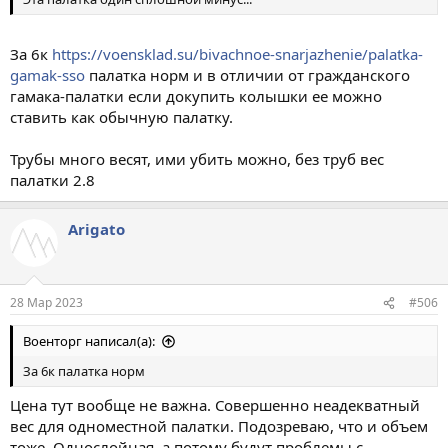
За 6к
https://voensklad.su/bivachnoe-snarjazhenie/palatka-
gamak-sso
палатка норм и в отличии от гражданского
гамака-палатки если докупить колышки ее можно
ставить как обычную палатку.
Трубы много весят, ими убить можно, без труб вес
палатки 2.8
Arigato
28 Мар 2023
#506
Военторг написал(а):
За 6к палатка норм
Цена тут вообще не важна. Совершенно неадекватный
вес для одноместной палатки. Подозреваю, что и объем
тоже. Однослойная, а потому будут проблемы с