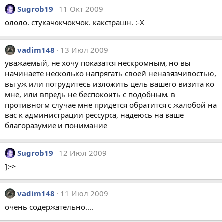
Sugrob19
11 Окт 2009
ололо. стукачокчокчок. какстрашн. :-X
vadim148
13 Июл 2009
уважаемый, не хочу показатся нескромным, но вы
начинаете несколько напрягать своей ненавязчивостью,
вы уж или потрудитесь изложить цель вашего визита ко
мне, или впредь не беспокоить с подобным. в
противногм случае мне придется обратится с жалобой на
вас к администрации рессурса, надеюсь на ваше
благоразумие и понимание
Sugrob19
12 Июл 2009
]:->
vadim148
11 Июл 2009
очень содержательно....