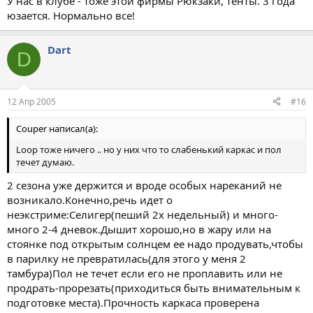
У нас в клубе - тоже этой фирмы Рюкзаки, тенты. 3 года
юзается. Нормально все!
Dart
D
12 Апр 2005
#16
Couper написал(а):
Loop тоже ничего .. но у них что то слабенький каркас и пол
течет думаю.
2 сезона уже держится и вроде особых нареканий не
возникало.Конечно,речь идет о
неэкстриме:Селигер(пеший 2х недельный) и много-
много 2-4 дневок.Дышит хорошо,но в жару или на
стоянке под открытым солнцем ее надо продувать,чтобы
в парилку не превратилась(для этого у меня 2
тамбура)Пол не течет если его не проплавить или не
продрать-прорезать(приходиться быть внимательным к
подготовке места).Прочность каркаса проверена