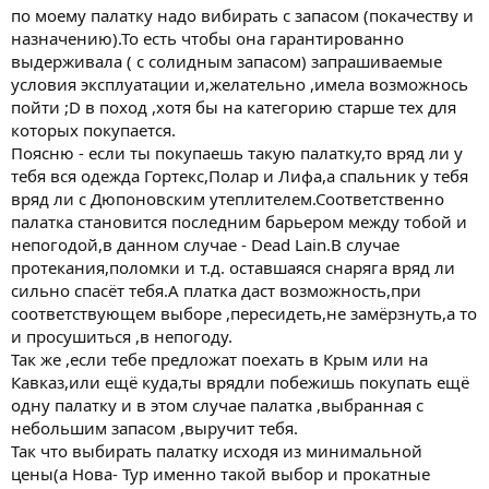
по моему палатку надо вибирать с запасом (покачеству и
назначению).То есть чтобы она гарантированно
выдерживала ( с солидным запасом) запрашиваемые
условия эксплуатации и,желательно ,имела возможнось
пойти ;D в поход ,хотя бы на категорию старше тех для
которых покупается.
Поясню - если ты покупаешь такую палатку,то вряд ли у
тебя вся одежда Гортекс,Полар и Лифа,а спальник у тебя
вряд ли с Дюпоновским утеплителем.Соответственно
палатка становится последним барьером между тобой и
непогодой,в данном случае - Dead Lain.В случае
протекания,поломки и т.д. оставшаяся снаряга вряд ли
сильно спасёт тебя.А платка даст возможность,при
соответствующем выборе ,пересидеть,не замёрзнуть,а то
и просушиться ,в непогоду.
Так же ,если тебе предложат поехать в Крым или на
Кавказ,или ещё куда,ты врядли побежишь покупать ещё
одну палатку и в этом случае палатка ,выбранная с
небольшим запасом ,выручит тебя.
Так что выбирать палатку исходя из минимальной
цены(а Нова- Тур именно такой выбор и прокатные