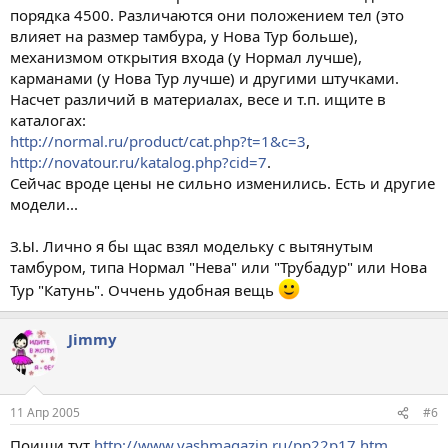
порядка 4500. Различаются они положением тел (это
влияет на размер тамбура, у Нова Тур больше),
механизмом открытия входа (у Нормал лучше),
карманами (у Нова Тур лучше) и другими штучками.
Насчет различий в материалах, весе и т.п. ищите в
каталогах:
http://normal.ru/product/cat.php?t=1&c=3
,
http://novatour.ru/katalog.php?cid=7
.
Сейчас вроде цены не сильно изменились. Есть и другие
модели...
З.Ы. Лично я бы щас взял модельку с вытянутым
тамбуром, типа Нормал "Нева" или "Трубадур" или Нова
Тур "Катунь". Оччень удобная вещь
Jimmy
11 Апр 2005
#6
Поищи тут
http://www.vashmagazin.ru/pp22p17.htm