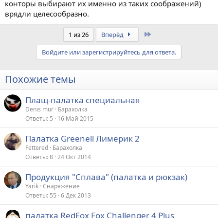
конторы выбирают их именно из таких соображений)
врядли целесообразно.
Last
1 из 26
Вперёд
Войдите или зарегистрируйтесь для ответа.
Похожие темы
Плащ-палатка специальная
Denis mur
Барахолка
Ответы
5
16 Май 2015
Палатка Greenell Лимерик 2
Fettered
Барахолка
Ответы
8
24 Окт 2014
Продукция "Сплава" (палатка и рюкзак)
Yarik
Снаряжение
Ответы
55
6 Дек 2013
палатка RedFox Fox Challenger 4 Plus