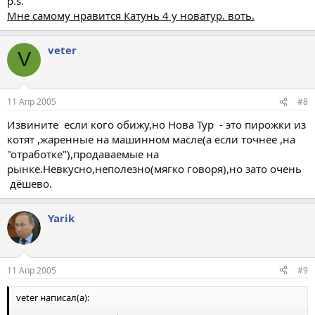
p.s.
Мне самому нравится Катунь 4 у новатур. воть.
veter
V
11 Апр 2005
#8
Извините если кого обижу,но Нова Тур - это пирожки из
котят ,жаренные на машинном масле(а если точнее ,на
"отработке"),продаваемые на
рынке.Невкусно,неполезно(мягко говоря),но зато очень
дёшево.
Yarik
11 Апр 2005
#9
veter написал(а):