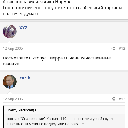
А так понравилися дико Нормал....
Loop тоже ничего .. но у них что то слабенький каркас и
пол течет думаю.
XYZ
12 Апр 2005
#12
Посмотрите Октопус Сиерра ! Очень качественные
палатки
Yarik
12 Апр 2005
#13
Jimmy написал(а):
рюгзак "Снарежение" Каньен 110!!! Но я с ними уже 3 год и
знаешь они меня не подводили не разу!!!!!