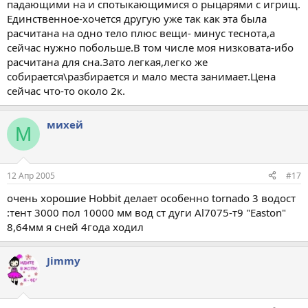
падающими на и спотыкающимися о рыцарями с игрищ.
Единственное-хочется другую уже так как эта была
расчитана на одно тело плюс вещи- минус теснота,а
сейчас нужно побольше.В том числе моя низковата-ибо
расчитана для сна.Зато легкая,легко же
собирается\разбирается и мало места занимает.Цена
сейчас что-то около 2к.
михей
М
12 Апр 2005
#17
очень хорошие Hobbit делает особенно tornado 3 водост
:тент 3000 пол 10000 мм вод ст дуги Al7075-т9 "Easton"
8,64мм я сней 4года ходил
Jimmy