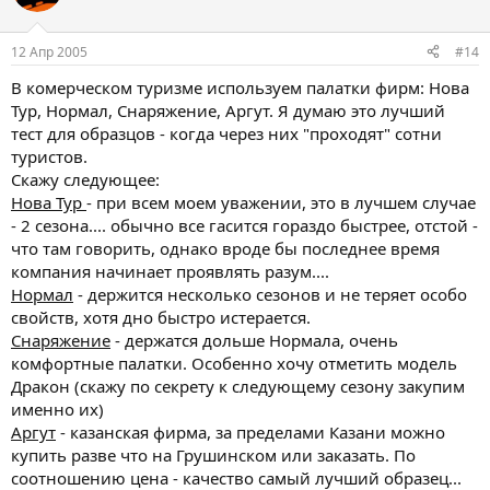
12 Апр 2005
#14
В комерческом туризме используем палатки фирм: Нова
Тур, Нормал, Снаряжение, Аргут. Я думаю это лучший
тест для образцов - когда через них "проходят" сотни
туристов.
Скажу следующее:
Нова Тур
- при всем моем уважении, это в лучшем случае
- 2 сезона.... обычно все гасится гораздо быстрее, отстой -
что там говорить, однако вроде бы последнее время
компания начинает проявлять разум....
Нормал
- держится несколько сезонов и не теряет особо
свойств, хотя дно быстро истерается.
Снаряжение
- держатся дольше Нормала, очень
комфортные палатки. Особенно хочу отметить модель
Дракон (скажу по секрету к следующему сезону закупим
именно их)
Аргут
- казанская фирма, за пределами Казани можно
купить разве что на Грушинском или заказать. По
соотношению цена - качество самый лучший образец...