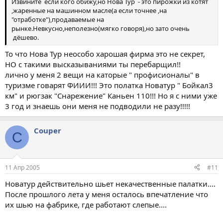
Извините если кого обижу,но Нова Тур - это пирожки из котят
,жаренные на машинном масле(а если точнее ,на
"отработке"),продаваемые на
рынке.Невкусно,неполезно(мягко говоря),но зато очень
дёшево.
То что Нова Тур неособо харошая фирма это не секрет,
НО с такими высказываниями ты перебарщил!!
лично у меня 2 вещи на каторые " профисионалы" в
туризме говарят ФИИИ!!! Это полатка Новатур " Бойкал3
км" и рюгзак "Снарежение" Каньен 110!!! Но я с ними уже
3 год и знаешь они меня не подводили не разу!!!!!
Couper
C
11 Апр 2005
#11
Новатур действительно шьет некачественные палатки....
После прошлого лета у меня осталось впечатление что
их шью на фабрике, где работают слепые....