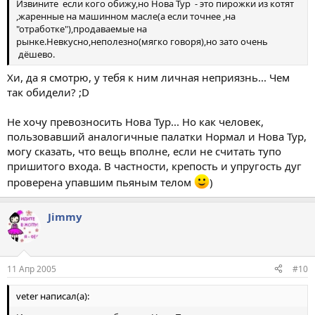
Извините если кого обижу,но Нова Тур - это пирожки из котят
,жаренные на машинном масле(а если точнее ,на
"отработке"),продаваемые на
рынке.Невкусно,неполезно(мягко говоря),но зато очень
дёшево.
Хи, да я смотрю, у тебя к ним личная неприязнь... Чем
так обидели? ;D
Не хочу превозносить Нова Тур... Но как человек,
пользовавший аналогичные палатки Нормал и Нова Тур,
могу сказать, что вещь вполне, если не считать тупо
пришитого входа. В частности, крепость и упругость дуг
проверена упавшим пьяным телом
)
Jimmy
11 Апр 2005
#10
veter написал(а):