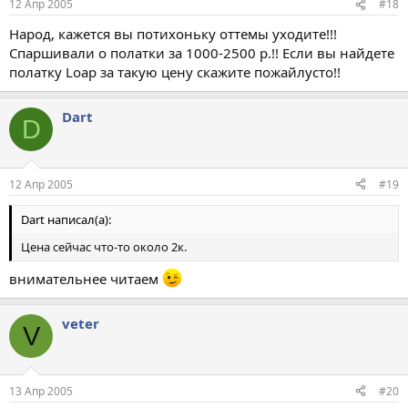
12 Апр 2005
#18
Народ, кажется вы потихоньку оттемы уходите!!!
Спаршивали о полатки за 1000-2500 р.!! Если вы найдете
полатку Loap за такую цену скажите пожайлусто!!
Dart
D
12 Апр 2005
#19
Dart написал(а):
Цена сейчас что-то около 2к.
внимательнее читаем
veter
V
13 Апр 2005
#20