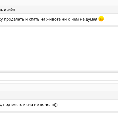
 и алё))
у проделать и спать на животе ни о чем не думая
, под местом сна не воняла)))