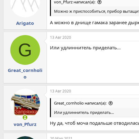
von_Pfurz написал(а):
Можно ж приспособиться, прибор вытащить
А можно в днище гамака заранее дырк
Arigato
13 Авг 2020
G
Или удлиннитель приделать...
Great_cornholi
o
13 Авг 2020
Great_cornholio написал(а):
Или удлиннитель приделать...
Ну да, чтоб моча подальше отводилась
von_Pfurz
20 Мар 2021