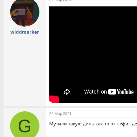
widdmarker
20 Мар 2021
G
Мутили такую дичь как-то от нефиг де