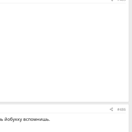
#486
ешь йобукку вспомнишь.