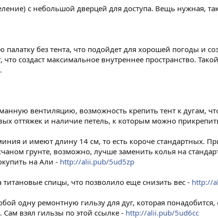
ление) с небольшой дверцей для доступа. Вещь нужная, так
 палатку без тента, что подойдет для хорошей погоды и с
т, что создаст максимальное внутреннее пространство. Тако
.
анную вентиляцию, возможность крепить тент к дугам, чт
ых оттяжек и наличие петель, к которым можно прикрепить
ия и имеют длину 14 см, то есть короче стандартных. При
счаном грунте, возможно, лучше заменить колья на стандар
купить на Али -
http://alii.pub/5ud5zp
 титановые спицы, что позволило еще снизить вес -
http://
обой одну ремонтную гильзу для дуг, которая понадобится,
. Сам взял гильзы по этой ссылке -
http://alii.pub/5ud6cc