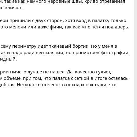
хи, такие как немного неровные швы, криво отрезанная
не влияют.
ри пришили с двух сторон, хотя вход в палатку только
это мелочи или даже фичи, так как мне петля под дверь
всему периметру идет тканевый бортик. Но у меня в
о так и надо ради вентиляции, но просмотрев фотографии
бидный.
рии ничего лучше не нашел. Да, качество гуляет,
объеме, при том, что палатка с сеткой в итоге осталась
удобная. Несколько ночевок в походах показали, что