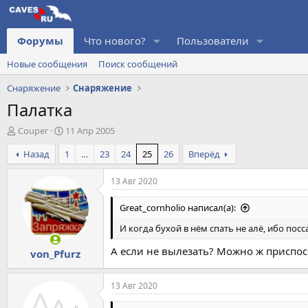
Форумы
Что нового?
Пользователи
Новые сообщения
Поиск сообщений
Снаряжение
Снаряжение
Палатка
А
Д
Couper
11 Апр 2005
в
а
Назад
1
…
23
24
25
26
Вперёд
т
т
о
а
р
н
13 Авг 2020
т
а
е
ч
Great_cornholio написал(а):
м
а
И когда бухой в нём спать не алё, ибо посс
ы
л
а
А если не вылезать? Можно ж приспос
von_Pfurz
13 Авг 2020