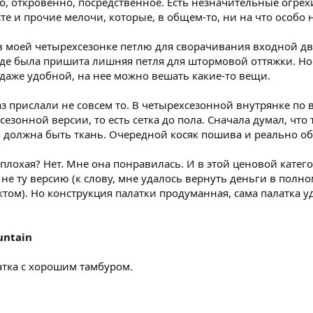
но, откровенно, посредственное. Есть незначительные огре
сте и прочие мелочи, которые, в общем-то, ни на что особо 
в моей четырехсезонке петлю для сворачивания входной две
где была пришита лишняя петля для штормовой оттяжки. Но 
ь даже удобной, на нее можно вешать какие-то вещи.
аз прислали не совсем то. В четырехсезонной внутрянке по 
сезонной версии, то есть сетка до пола. Сначала думал, чт
ам должна быть ткань. Очередной косяк пошива и реально о
плохая? Нет. Мне она понравилась. И в этой ценовой катего
е ту версию (к слову, мне удалось вернуть деньги в полном 
актом). Но конструкция палатки продуманная, сама палатка 
untain
атка с хорошим тамбуром.