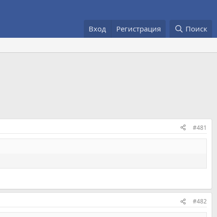
Вход
Регистрация
Поиск
#481
#482