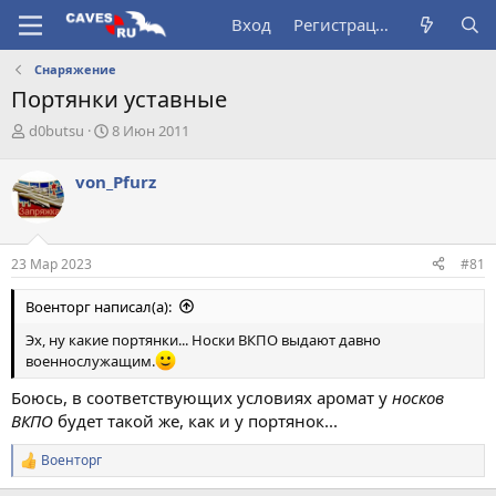
Вход
Регистрация
Снаряжение
Портянки уставные
А
Д
d0butsu
8 Июн 2011
в
а
т
т
von_Pfurz
о
а
р
н
т
а
е
ч
23 Мар 2023
#81
м
а
ы
л
Военторг написал(а):
а
Эх, ну какие портянки... Носки ВКПО выдают давно
военнослужащим.
Боюсь, в соответствующих условиях аромат у
носков
ВКПО
будет такой же, как и у портянок...
Военторг
Р
е