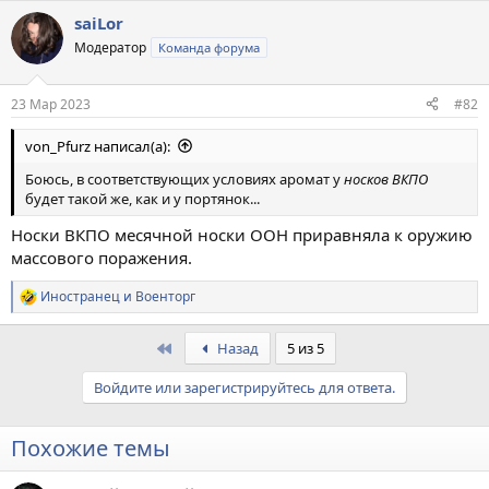
а
saiLor
к
ц
Модератор
Команда форума
и
и
:
23 Мар 2023
#82
von_Pfurz написал(а):
Боюсь, в соответствующих условиях аромат у
носков ВКПО
будет такой же, как и у портянок...
Носки ВКПО месячной носки ООН приравняла к оружию
массового поражения.
Иностранец
и
Военторг
Р
е
а
First
Назад
5 из 5
к
ц
Войдите или зарегистрируйтесь для ответа.
и
и
:
Похожие темы