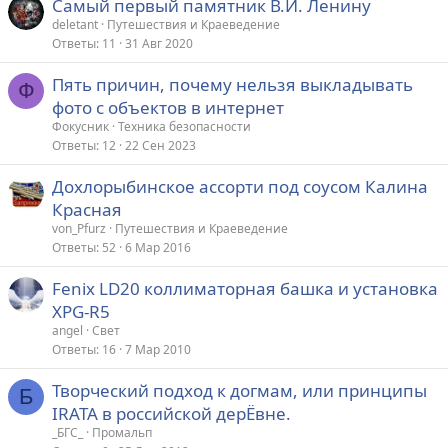
Самый первый памятник В.И. Ленину
deletant
Путешествия и Краеведение
Ответы
11
31 Авг 2020
Пять причин, почему нельзя выкладывать
Ф
фото с объектов в интернет
Фокусник
Техника безопасности
Ответы
12
22 Сен 2023
Дохлорыбинское ассорти под соусом Калина
Красная
von_Pfurz
Путешествия и Краеведение
Ответы
52
6 Мар 2016
Fenix LD20 коллиматорная башка и установка
XPG-R5
angel
Свет
Ответы
16
7 Мар 2010
Творческий подход к догмам, или принципы
Б
IRATA в российской дерЁвне.
_БГС_
Промальп