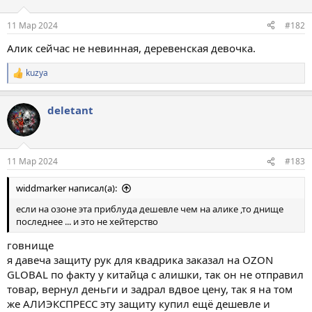
11 Мар 2024
#182
Алик сейчас не невинная, деревенская девочка.
kuzya
Р
е
а
deletant
к
ц
и
и
:
11 Мар 2024
#183
widdmarker написал(а):
если на озоне эта приблуда дешевле чем на алике ,то днище
последнее ... и это не хейтерство
говнище
я давеча защиту рук для квадрика заказал на OZON
GLOBAL по факту у китайца с алишки, так он не отправил
товар, вернул деньги и задрал вдвое цену, так я на том
же АЛИЭКСПРЕСС эту защиту купил ещё дешевле и