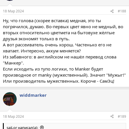
18 Мар 2024
#188
Ну, что голова (скорее вставка) медная, это ты
погрячился, думаю. Во-первых цвет явно не медный, во
вторых относительно цветмета на бытовухе жёлтые
друзья экономят только в путь.
А вот рассеиватель очень хорош. Частенько его не
хватает. Интересно, аккум меняется?
Из забавного: в английском не нашёл перевод слова
"Манкер".
Если исходить из тупо логики, то Manker будет
производное от manky (мужественный). Значит "Мужыг!"
Или производитель мужественных. Короче - СамЭц!
widdmarker
18 Мар 2024
#189
saiLor написал(а):