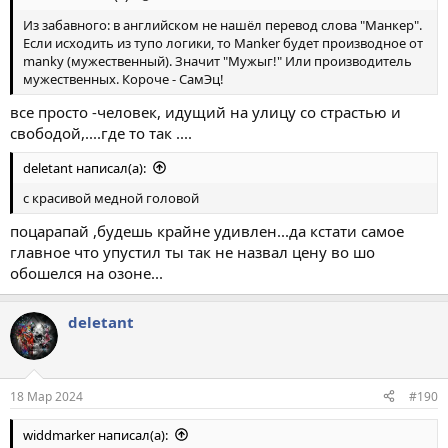
Из забавного: в английском не нашёл перевод слова "Манкер".
Если исходить из тупо логики, то Manker будет производное от
manky (мужественный). Значит "Мужыг!" Или производитель
мужественных. Короче - СамЭц!
все просто -человек, идущий на улицу со страстью и
свободой,....где то так ....
deletant написал(а):
с красивой медной головой
поцарапай ,будешь крайне удивлен...да кстати самое
главное что упустил ты так не назвал цену во шо
обошелся на озоне...
deletant
18 Мар 2024
#190
widdmarker написал(а):