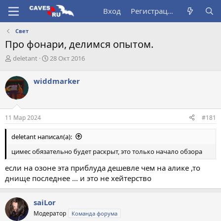
Вход
Регистрация
Свет
Про фонари, делимся опытом.
А
Д
deletant
28 Окт 2016
в
а
т
т
widdmarker
о
а
р
н
т
а
е
ч
11 Мар 2024
#181
м
а
ы
л
deletant написал(а):
а
цимес обязательно будет раскрыт, это только начало обзора
если на озоне эта приблуда дешевле чем на алике ,то
днище последнее ... и это не хейтерство
saiLor
Модератор
Команда форума