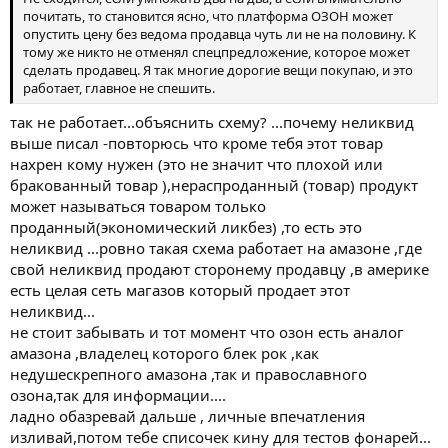
почитать, то становится ясно, что платформа ОЗОН может
опустить цену без ведома продавца чуть ли не на половину. К
тому же никто не отменял спецпредложение, которое может
сделать продавец. Я так многие дорогие вещи покупаю, и это
работает, главное не спешить.
так не работает...объяснить схему? ...почему неликвид
выше писал -повторюсь что кроме тебя этот товар
нахрен кому нужен (это не значит что плохой или
бракованный товар ),нераспроданный (товар) продукт
может называться товаром только
проданный(экономический ликбез) ,то есть это
неликвид ...ровно такая схема работает на амазоне ,где
свой неликвид продают сторонему продавцу ,в америке
есть целая сеть магазов который продает этот
неликвид...
не стоит забывать и тот момент что озон есть аналог
амазона ,владелец которого блек рок ,как
недушескрепного амазона ,так и православного
озона,так для информации....
ладно обазревай дальше , личные впечатления
изливай,потом тебе списочек кину для тестов фонарей...