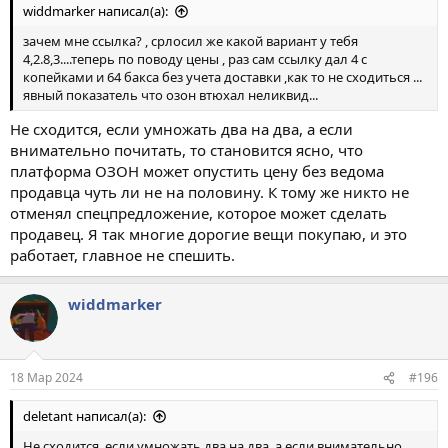
widdmarker написал(а):
зачем мне ссылка? , срлосил же какой вариант у тебя
4,2.8,3....теперь по поводу цены , раз сам ссылку дал 4 с
копейками и 64 бакса без учета доставки ,как то не сходиться ...
явный показатель что озон втюхал неликвид...
Не сходится, если умножать два на два, а если
внимательно почитать, то становится ясно, что
платформа ОЗОН может опустить цену без ведома
продавца чуть ли не на половину. К тому же никто не
отменял спецпредложение, которое может сделать
продавец. Я так многие дорогие вещи покупаю, и это
работает, главное не спешить.
widdmarker
18 Мар 2024
#196
deletant написал(а):
Не сходится, если умножать два на два, а если внимательно