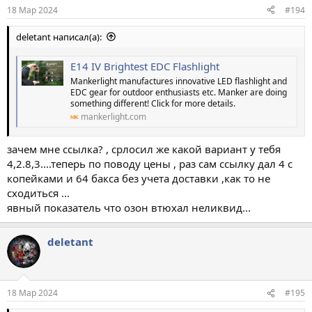
18 Мар 2024
#194
deletant написал(а):
E14 IV Brightest EDC Flashlight
Mankerlight manufactures innovative LED flashlight and
EDC gear for outdoor enthusiasts etc. Manker are doing
something different! Click for more details.
mankerlight.com
зачем мне ссылка? , срлосил же какой вариант у тебя
4,2.8,3....теперь по поводу цены , раз сам ссылку дал 4 с
копейками и 64 бакса без учета доставки ,как то не
сходиться ...
явный показатель что озон втюхал неликвид...
deletant
18 Мар 2024
#195