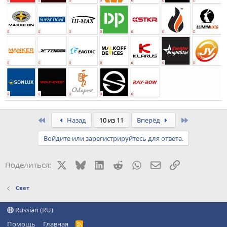
First
Last
Назад
10 из 11
Вперёд
Войдите или зарегистрируйтесь для ответа.
X
Bluesky
LinkedIn
Reddit
WhatsApp
Электронная поч
Ссылка
Поделиться:
Свет
Russian (RU)
Помощь
Главная
R