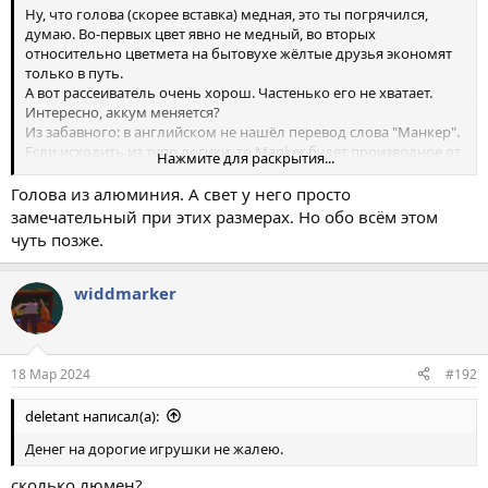
Ну, что голова (скорее вставка) медная, это ты погрячился,
думаю. Во-первых цвет явно не медный, во вторых
относительно цветмета на бытовухе жёлтые друзья экономят
только в путь.
А вот рассеиватель очень хорош. Частенько его не хватает.
Интересно, аккум меняется?
Из забавного: в английском не нашёл перевод слова "Манкер".
Если исходить из тупо логики, то Manker будет производное от
Нажмите для раскрытия...
manky (мужественный). Значит "Мужыг!" Или производитель
мужественных. Короче - СамЭц!
Голова из алюминия. А свет у него просто
замечательный при этих размерах. Но обо всём этом
чуть позже.
widdmarker
18 Мар 2024
#192
deletant написал(а):
Денег на дорогие игрушки не жалею.
сколько люмен?