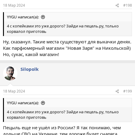
18 Мар 2024
#198
YYGU написал(а):
4 с копейками это уже дорого? Зайди на пецель.ру, только
корвалол приготовь
Ну, сказанул. Такие места существуют для выкачки денях.
Как парфюмерный магазин "Новая Заря" на Никольской)
Но, сукас, какой магазин!
Silopolk
18 Мар 2024
#199
YYGU написал(а):
4 с копейками это уже дорого? Зайди на пецель.ру, только
корвалол приготовь
Пецыль еще не ушёл из России? Я так понимаю, чем
дольше СВО на Украине, тем дороже будет снаряга