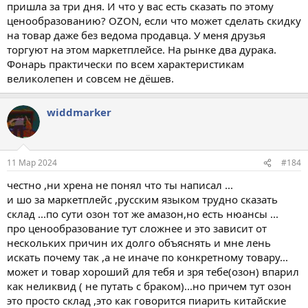
пришла за три дня. И что у вас есть сказать по этому
ценообразованию? OZON, если что может сделать скидку
на товар даже без ведома продавца. У меня друзья
торгуют на этом маркетплейсе. На рынке два дурака.
Фонарь практически по всем характеристикам
великолепен и совсем не дёшев.
widdmarker
11 Мар 2024
#184
честно ,ни хрена не понял что ты написал ...
и шо за маркетплейс ,русским языком трудно сказать
склад ...по сути озон тот же амазон,но есть нюансы ...
про ценообразование тут сложнее и это зависит от
нескольких причин их долго объяснять и мне лень
искать почему так ,а не иначе по конкретному товару...
может и товар хороший для тебя и зря тебе(озон) впарил
как неликвид ( не путать с браком)...но причем тут озон
это просто склад ,это как говорится пиарить китайские