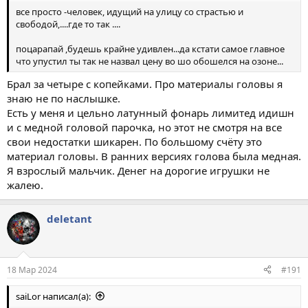
все просто -человек, идущий на улицу со страстью и
свободой,....где то так ....
поцарапай ,будешь крайне удивлен...да кстати самое главное
что упустил ты так не назвал цену во шо обошелся на озоне...
Брал за четыре с копейками. Про материалы головы я
знаю не по наслышке.
Есть у меня и цельно латунный фонарь лимитед идишн
и с медной головой парочка, но этот не смотря на все
свои недостатки шикарен. По большому счёту это
материал головы. В ранних версиях голова была медная.
Я взрослый мальчик. Денег на дорогие игрушки не
жалею.
deletant
18 Мар 2024
#191
saiLor написал(а):