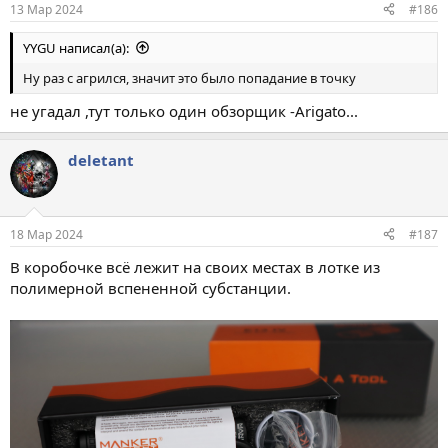
13 Мар 2024
#186
YYGU написал(а):
Ну раз с агрился, значит это было попадание в точку
не угадал ,тут только один обзорщик -Arigato...
deletant
18 Мар 2024
#187
В коробочке всё лежит на своих местах в лотке из
полимерной вспененной субстанции.