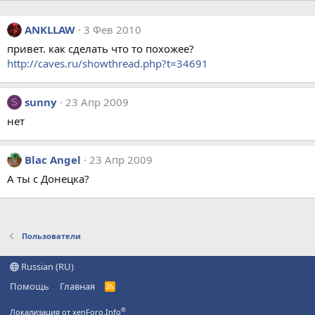
ANKLLAW
3 Фев 2010
привет. как сделать что то похожее?
http://caves.ru/showthread.php?t=34691
sunny
23 Апр 2009
S
нет
Blac Angel
23 Апр 2009
А ты с Донецка?
Пользователи
Russian (RU)
Помощь
Главная
R
S
S
®
Локализация от xenForo.Info