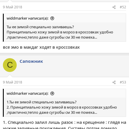
9 Май 2018
#52
widdmarker написал(а):
Ты ее зимой специально заливаешь?
Принципиально хожу зимой в мороз в кроссовках удобно
,практично,тепло даже сугробы см 30 не помеха...
все эмо в макдаг ходят в кроссовках
Сапожник
С
9 Май 2018
#53
widdmarker написал(а):
1.Ты ее зимой специально заливаешь?
2. Принципиально хожу зимой в мороз в кроссовках удобно
,практично,тепло даже сугробы см 30 не помеха...
1. Специально залил лишь разок : на крещение : глядя на
чужие заливные похождения. Суставы потом ломило