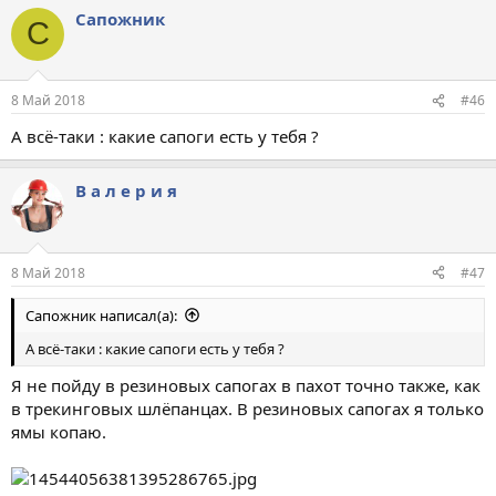
Сапожник
С
8 Май 2018
#46
А всё-таки : какие сапоги есть у тебя ?
В а л е р и я
8 Май 2018
#47
Сапожник написал(а):
А всё-таки : какие сапоги есть у тебя ?
Я не пойду в резиновых сапогах в пахот точно также, как
в трекинговых шлёпанцах. В резиновых сапогах я только
ямы копаю.