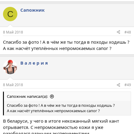
Сапожник
С
8 Май 2018
#48
Спасибо за фото ! А в чём же ты тогда в походы ходишь ?
А как насчёт утеплённых непромокаемых сапог ?
В а л е р и я
8 Май 2018
#49
Сапожник написал(а):
Спасибо за фото ! А в чём же ты тогда в походы ходишь ?
А как насчёт утеплённых непромокаемых сапог ?
В беларуси, у чего в итоге некожанный мягкий кант
отрывается. С непромокаемостью кожи я уже
разобралася разными экспериментами.