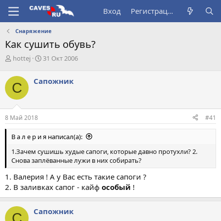
Вход
Регистрация
Снаряжение
Как сушить обувь?
А
Д
hottej
31 Окт 2006
в
а
т
т
Сапожник
С
о
а
р
н
т
а
е
ч
8 Май 2018
#41
м
а
ы
л
В а л е р и я написал(а):
а
1.Зачем сушишь худые сапоги, которые давно протухли? 2.
Снова заплёванные лужи в них собирать?
1. Валерия ! А у Вас есть такие сапоги ?
2. В заливках сапог - кайф
особый
!
Сапожник
С