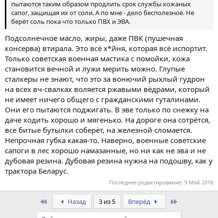
пытаются таким образом продлить срок службы кожаных
сапог, защищая их от соли. А по мне - дело бесполезное. Не
берёт соль пока что только ПВХ и ЭВА.
Подсолнечное масло, жиры, даже ПВК (пушечная
консерва) втирала. Это всё х*йня, которая всё испортит.
Только советская военная мастика с помойки, кожа
становится вечной и лужи мерить можно. Глупые
сталкеры не знают, что это за вонючий рыхлый гудрон
на всех вч-свалках воляется ржавыми вёдрами, который
не имеет ничего общего с гражданскими гуталинами.
Они его пытаются поджигать. В эве только по снежку на
даче ходить хорошо и мягенько. На дороге она сотрётся,
все битые бутылки соберёт, на железной сломается.
Непрочная губка какая-то. Наверно, военные советские
сапоги в лес хорошо намазанные, но ни как не эва и не
дубовая резина. Дубовая резина нужна на подошву, как у
трактора Беларус.
Последнее редактирование:
9 Май 2018
First
Last
Назад
3 из 5
Вперёд