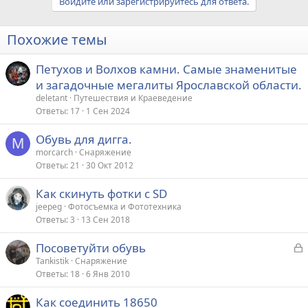
Войдите или зарегистрируйтесь для ответа.
Похожие темы
Петухов и Волхов камни. Самые знаменитые
и загадочные мегалиты Ярославской области.
deletant
Путешествия и Краеведение
Ответы
17
1 Сен 2024
Обувь для дигга.
M
morcarch
Снаряжение
Ответы
21
30 Окт 2012
Как скинуть фотки с SD
jeepeg
Фотосъемка и Фототехника
Ответы
3
13 Сен 2018
З
Посоветуйти обувь
а
Tankistik
Снаряжение
Ответы
18
6 Янв 2010
к
р
Как соединить 18650