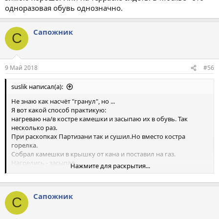
одноразовая обувь однозначно.
Сапожник
С
9 Май 2018
#56
suslik написал(а):
Не знаю как насчёт "гранул", но ...
Я вот какой способ практикую:
нагреваю на/в костре камешки и засыпаю их в обувь. Так
несколько раз.
При раскопках Партизани так и сушил.Но вместо костра
горелка.
Собрал камешки в крышку от кана и поставил на газ.
Нагрелись - засыпал,
Нажмите для раскрытия...
следующий, и так попеременке оба.
Секрет: Для того чтобы нагреть гальку в крышке кана надо её
нагревать мокрой.
Сапожник
Парадокс, но это так.
С
Помню, вымок весь.
ВЕСЬ!
Но подсушил и добрался до дома не натерем ноги.