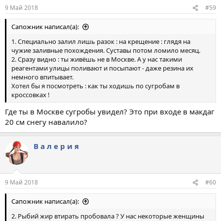
9 Май 2018
#59
Сапожник написал(а):
1. Специально залил лишь разок : на крещение : глядя на
чужие заливные похождения. Суставы потом ломило месяц.
2. Сразу видно : ты живёшь не в Москве. А у нас такими
реагентами улицы поливают и посыпают - даже резина их
немного впитывает.
Хотел бы я посмотреть : как ты ходишь по сугробам в
кроссовках !
Где ты в Москве сугробы увидел? Это при входе в макдаг
20 см снегу навалило?
В а л е р и я
9 Май 2018
#60
Сапожник написал(а):
2. Рыбий жир втирать пробовала ? У нас некоторые женщины