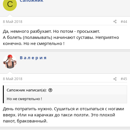
Сапожник
С
8 Май 2018
#44
Да, немного разбухает. Но потом - просыхает.
А болеть (поламывать) начинают суставы. Неприятно
конечно. Но не смертельно !
В а л е р и я
8 Май 2018
#45
Сапожник написал(а):
Но не смертельно !
День потратить нужно. Сушиться и отсыпаться с ногами
вверх. Или на карачках до такси ползти. Это плохой
пахот, бракованный.