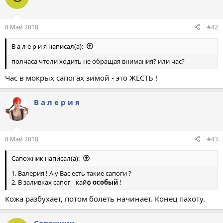
8 Май 2018
#42
В а л е р и я написал(а):
полчаса чтоли ходить не обращая внимания? или час?
Час в мокрых сапогах зимой - это ЖЕСТЬ !
В а л е р и я
8 Май 2018
#43
Сапожник написал(а):
1. Валерия ! А у Вас есть такие сапоги ?
2. В заливках сапог - кайф
особый
!
Кожа разбухает, потом болеть начинает. Конец пахоту.