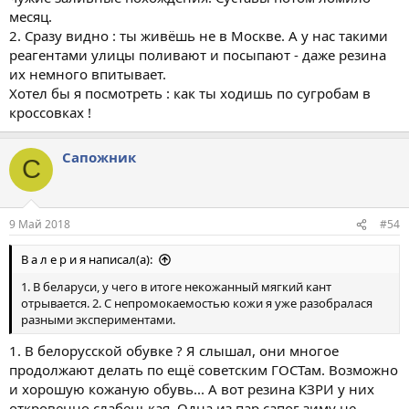
месяц.
2. Сразу видно : ты живёшь не в Москве. А у нас такими
реагентами улицы поливают и посыпают - даже резина
их немного впитывает.
Хотел бы я посмотреть : как ты ходишь по сугробам в
кроссовках !
Сапожник
С
9 Май 2018
#54
В а л е р и я написал(а):
1. В беларуси, у чего в итоге некожанный мягкий кант
отрывается. 2. С непромокаемостью кожи я уже разобралася
разными экспериментами.
1. В белорусской обувке ? Я слышал, они многое
продолжают делать по ещё советским ГОСТам. Возможно
и хорошую кожаную обувь... А вот резина КЗРИ у них
откровенно слабенькая. Одна из пар сапог зиму не