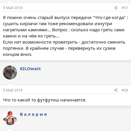
Рекомендую как один из вариантов.
9 Май 2018
#57
Я помню очень старый выпуск передачи "Что-где-когда" :
сушить кирзачи там тоже рекомендовали изнутри
нагретыми камнями... Вопрос : сколько надо греть сами
камни и на чём их греть...
Если нет возможности проветрить - достаточно сменить
портянки. В крайнем случае - перевернуть их сузим
концом вниз.
KILOwatt
9 Май 2018
#58
Что то какой то футфутиш начинается.
В а л е р и я