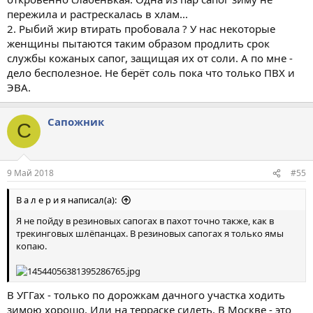
пережила и растрескалась в хлам...
2. Рыбий жир втирать пробовала ? У нас некоторые
женщины пытаются таким образом продлить срок
службы кожаных сапог, защищая их от соли. А по мне -
дело бесполезное. Не берёт соль пока что только ПВХ и
ЭВА.
Сапожник
С
9 Май 2018
#55
В а л е р и я написал(а):
Я не пойду в резиновых сапогах в пахот точно также, как в
трекинговых шлёпанцах. В резиновых сапогах я только ямы
копаю.
В УГГах - только по дорожкам дачного участка ходить
зимою хорошо. Или на терраске сидеть. В Москве - это