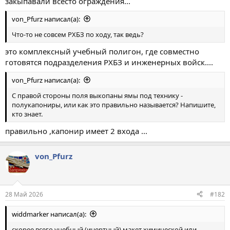
закыпавали всесто ограждения...
von_Pfurz написал(а):
Что-то не совсем РХБЗ по ходу, так ведь?
это комплексный учебный полигон, где совместно
готовятся подразделения РХБЗ и инженерных войск....
von_Pfurz написал(а):
С правой стороны поля выкопаны ямы под технику -
полукапониры, или как это правильно называется? Напишите,
кто знает.
правильно ,капонир имеет 2 входа ...
von_Pfurz
28 Май 2026
#182
widdmarker написал(а):
скорее всего учебный (инертный) макет химической или