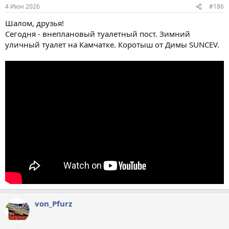
:
4 Июн 2026
#186
Шалом, друзья!
Сегодня - внеплановый туалетный пост. Зимний
уличный туалет на Камчатке. Коротыш от Димы SUNCEV.
von_Pfurz