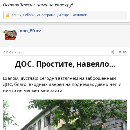
Оставайтесь с нами на каве.сру!
isb037
,
Odin87
,
Иностранец
и ещё 1 человек
Р
е
а
von_Pfurz
к
ц
и
и
:
2 Июн 2026
#185
ДОС. Простите, навеяло...
Шалом, дустлар! Сегодня взглянем на заброшенный
ДОС, благо, входных дверей на подъездах давно нет, и
ничто не мешает мне зайти.