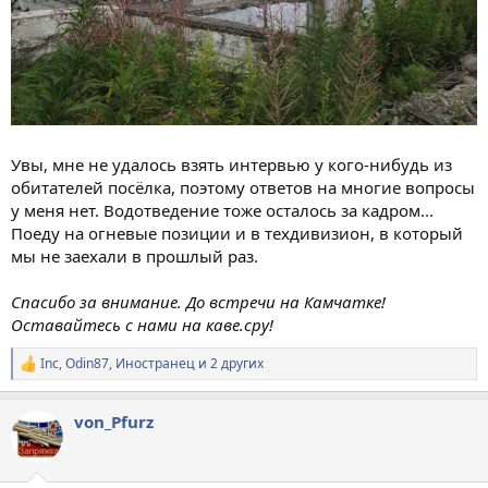
Увы, мне не удалось взять интервью у кого-нибудь из
обитателей посёлка, поэтому ответов на многие вопросы
у меня нет. Водотведение тоже осталось за кадром...
Поеду на огневые позиции и в техдивизион, в который
мы не заехали в прошлый раз.
Спасибо за внимание. До встречи на Камчатке!
Оставайтесь с нами на каве.сру!
Inc
,
Odin87
,
Иностранец
и 2 других
Р
е
а
von_Pfurz
к
ц
и
и