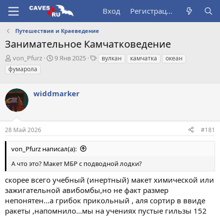
Вход
Регистрация
Путешествия и Краеведение
Занимательное Камчатковедение
А
Д
Т
von_Pfurz
9 Янв 2025
вулкан
камчатка
океан
в
а
е
фумарола
т
т
г
о
а
и
р
widdmarker
н
т
а
е
ч
м
а
ы
л
28 Май 2026
#181
а
von_Pfurz написал(а):
А что это? Макет МБР с подводной лодки?
скорее всего учебный (инертный) макет химической или
зажигательной авибомбы,но не факт размер
непонятен...а грибок прикольный , аля сортир в ввиде
ракеты ,напомнило...мы на учениях пустые гильзы 152