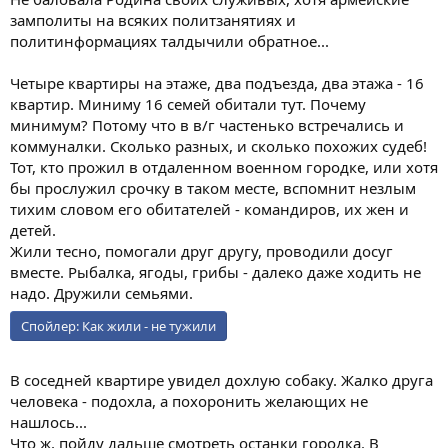
замполиты на всяких политзанятиях и
политинформациях талдычили обратное...
Четыре квартиры на этаже, два подъезда, два этажа - 16
квартир. Миниму 16 семей обитали тут. Почему
минимум? Потому что в в/г частенько встречались и
коммуналки. Сколько разных, и сколько похожих судеб!
Тот, кто прожил в отдаленном военном городке, или хотя
бы прослужил срочку в таком месте, вспомнит незлым
тихим словом его обитателей - командиров, их жен и
детей.
Жили тесно, помогали друг другу, проводили досуг
вместе. Рыбалка, ягоды, грибы - далеко даже ходить не
надо. Дружили семьями.
Спойлер:
Как жили - не тужили
В соседней квартире увидел дохлую собаку. Жалко друга
человека - подохла, а похоронить желающих не
нашлось...
Что ж, пойду дальше смотреть останки городка. В