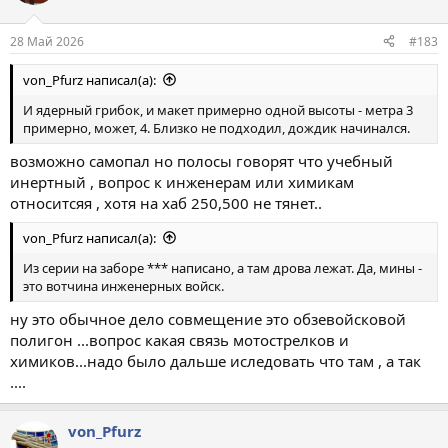
28 Май 2026
#183
von_Pfurz написал(а):
И ядерный грибок, и макет примерно одной высоты - метра 3
примерно, может, 4. Близко не подходил, дождик начинался.
возможно самопал но полосы говорят что учебный
инертный , вопрос к инженерам или химикам
относитсяя , хотя на хаб 250,500 не тянет..
von_Pfurz написал(а):
Из серии на заборе *** написано, а там дрова лежат. Да, мины -
это вотчина инженерных войск.
ну это обычное дело совмещение это обзевойсковой
полигон ...вопрос какая связь мотострелков и
химиков...надо было дальше иследовать что там , а так
....
von_Pfurz