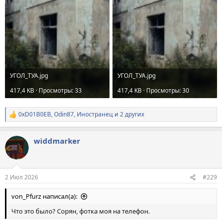
УГОЛ_ТУА.jpg
УГОЛ_ТУА.jpg
417,4 KB · Просмотры: 33
417,4 KB · Просмотры: 30
0xD01B0EB
,
Odin87
,
Иностранец
и 2 других
Р
е
а
widdmarker
к
ц
и
и
:
2 Июл 2026
#229
von_Pfurz написал(а):
Что это было? Сорян, фотка моя на телефон.