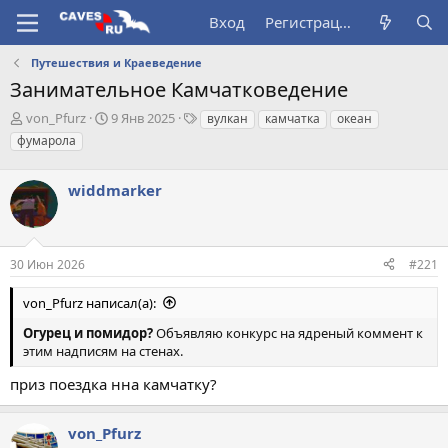
Вход
Регистрация
Путешествия и Краеведение
Занимательное Камчатковедение
А
Д
Т
von_Pfurz
9 Янв 2025
вулкан
камчатка
океан
в
а
е
фумарола
т
т
г
о
а
и
р
widdmarker
н
т
а
е
ч
м
а
ы
л
30 Июн 2026
#221
а
von_Pfurz написал(а):
Огурец и помидор?
Объявляю конкурс на ядреный коммент к
этим надписям на стенах.
приз поездка нна камчатку?
von_Pfurz