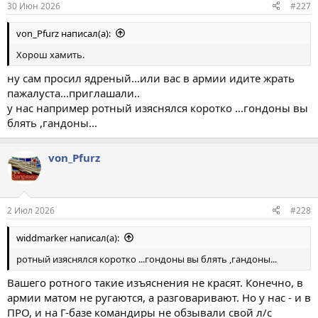
30 Июн 2026
#227
von_Pfurz написал(а):
Хорош хамить.
ну сам просил ядреный...или вас в армии идите жрать
пажалуста...приглашали..
у нас например ротный изяснялся коротко ...гондоны вы
блять ,гандоны...
von_Pfurz
2 Июл 2026
#228
widdmarker написал(а):
ротный изяснялся коротко ...гондоны вы блять ,гандоны...
Вашего ротного такие изъяснения не красят. Конечно, в
армии матом не ругаются, а разговаривают. Но у нас - и в
ПРО, и на Г-базе командиры не обзывали свой л/с