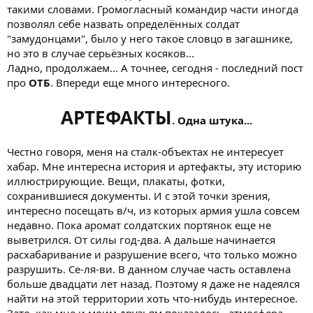
такими словами. Громогласный командир части иногда
позволял себе назвать определённых солдат
"замудонцами", было у него такое словцо в загашнике,
но это в случае серьёзных косяков...
Ладно, продолжаем... А точнее, сегодня - последний пост
про
ОТБ
. Впереди еще много интересного.
АРТЕФАКТЫ
. Одна штука...
Честно говоря, меня на сталк-объектах не интересует
хабар. Мне интересна история и артефакты, эту историю
иллюстрирующие. Вещи, плакаты, фотки,
сохранившиеся документы. И с этой точки зрения,
интересно посещать в/ч, из которых армия ушла совсем
недавно. Пока аромат солдатских портянок еще не
выветрился. От силы год-два. А дальше начинается
расхабаривание и разрушение всего, что только можно
разрушить. Се-ля-ви. В данном случае часть оставлена
больше двадцати лет назад. Поэтому я даже не надеялся
найти на этой территории хоть что-нибудь интересное.