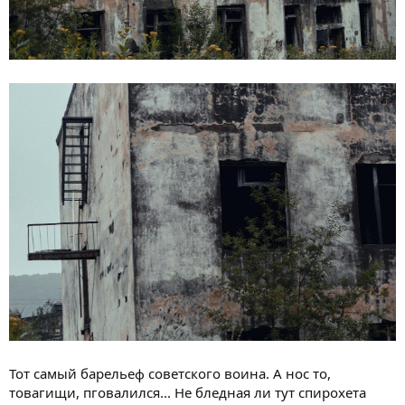
Тот самый барельеф советского воина. А нос то,
товагищи, пговалился... Не бледная ли тут спирохета