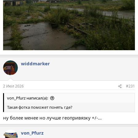
widdmarker
2 Июл 2026
#231
von_Pfurz написал(а):
Такая фотка поможет понять где?
ну более менее но лучше геопривязку +/-...
von_Pfurz