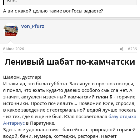
КПК..
А ви с какой целью такие вопГосы задаете?
von_Pfurz
8 Июл 2026
#236
Ленивый шабат по-камчатски
Шалом, дустлар!
И таки да, это была суббота. Заглянув в прогноз погоды,
я понял, что ехать куда-то далеко особого смысла нет. А
значит, актуален извечный камчатский
план Б
- горячие
источники. Просто почиллить... Позвонил Юле, спросил,
в какое заведение с геотермальной водой лучше поехать
- из тех, где я еще не был. Юля посоветовала
базу отдыха
Антариус
в Паратунке.
Здесь все удовольствия - бассейны с природной горячей
водой, бани, нумера, коттеджи, ресторан. Насчет