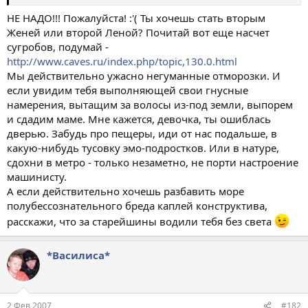
НЕ НАДО!!! Пожалуйста! :'( Ты хочешь стать вторым
Женей или второй Леной? Почитай вот еще насчет
сугробов, подумай -
http://www.caves.ru/index.php/topic,130.0.html
Мы действительно ужасно негуманные отморозки. И
если увидим тебя выполняющей свои гнусные
намерения, вытащим за волосы из-под земли, выпорем
и сдадим маме. Мне кажется, девочка, ты ошиблась
дверью. Забудь про пещеры, иди от нас подальше, в
какую-нибудь тусовку эмо-подростков. Или в натуре,
сдохни в метро - только незаметно, не порти настроение
машинисту.
А если действительно хочешь разбавить море
полубессознательного бреда каплей конструктива,
расскажи, что за старейшины водили тебя без света
*Василиса*
2 Фев 2007
#182