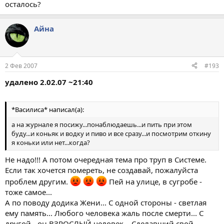
осталось?
Айна
2 Фев 2007
#193
удалено 2.02.07 ~21:40
*Василиса* написал(а):
а на журнале я посижу...понаблюдаешь...и пить при этом
буду...и коньяк и водку и пиво и все сразу...и посмотрим откину
я коньки или нет...когда?
Не надо!!! А потом очередная тема про труп в Системе.
Если так хочется помереть, не создавай, пожалуйста
проблем другим.
Пей на улице, в сугробе -
тоже самое...
А по поводу додика Жени... С одной стороны - светлая
ему память... Любого человека жаль после смерти... С
другой - он ВЗРОСЛЫЙ человек... Сделавший свой