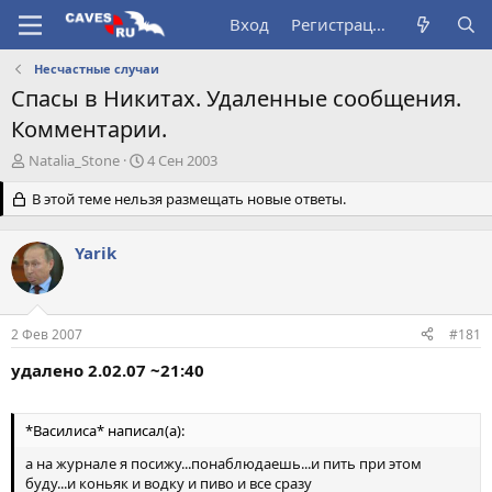
Вход
Регистрация
Несчастные случаи
Спасы в Никитах. Удаленные сообщения.
Комментарии.
А
Д
Natalia_Stone
4 Сен 2003
в
а
т
В этой теме нельзя размещать новые ответы.
т
о
а
р
н
Yarik
т
а
е
ч
м
а
ы
л
2 Фев 2007
#181
а
удалено 2.02.07 ~21:40
*Василиса* написал(а):
а на журнале я посижу...понаблюдаешь...и пить при этом
буду...и коньяк и водку и пиво и все сразу