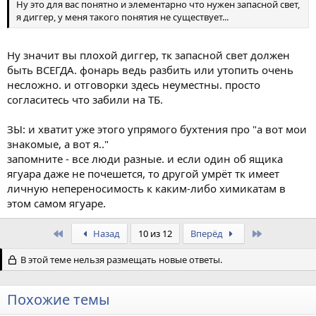
Ну это для вас понятно и элементарно что нужен запасной свет,
я диггер, у меня такого понятия не существует...
Ну значит вы плохой диггер, тк запасной свет должен
быть ВСЕГДА. фонарь ведь разбить или утопить очень
несложно. и отговорки здесь неуместны. просто
согласитесь что забили на ТБ.
ЗЫ: и хватит уже этого упрямого бухтения про "а вот мои
знакомые, а вот я.."
запомните - все люди разные. и если один об ящика
ягуара даже не почешется, то другой умрёт тк имеет
личную непереносимость к каким-либо химикатам в
этом самом ягуаре.
First
Last
Назад
10 из 12
Вперёд
В этой теме нельзя размещать новые ответы.
Похожие темы