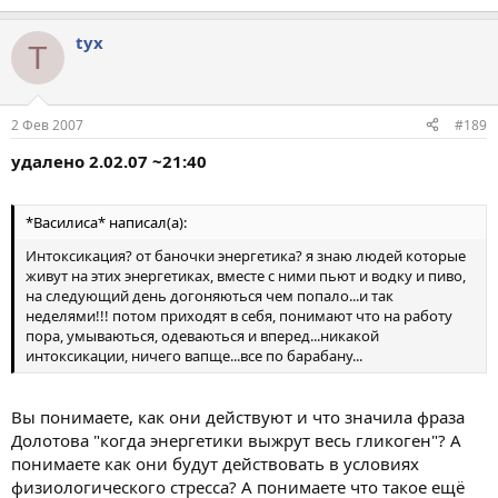
tyx
T
2 Фев 2007
#189
удалено 2.02.07 ~21:40
*Василиса* написал(а):
Интоксикация? от баночки энергетика? я знаю людей которые
живут на этих энергетиках, вместе с ними пьют и водку и пиво,
на следующий день догоняються чем попало...и так
неделями!!! потом приходят в себя, понимают что на работу
пора, умываються, одеваються и вперед...никакой
интоксикации, ничего вапще...все по барабану...
Вы понимаете, как они действуют и что значила фраза
Долотова "когда энергетики выжрут весь гликоген"? А
понимаете как они будут действовать в условиях
физиологического стресса? А понимаете что такое ещё