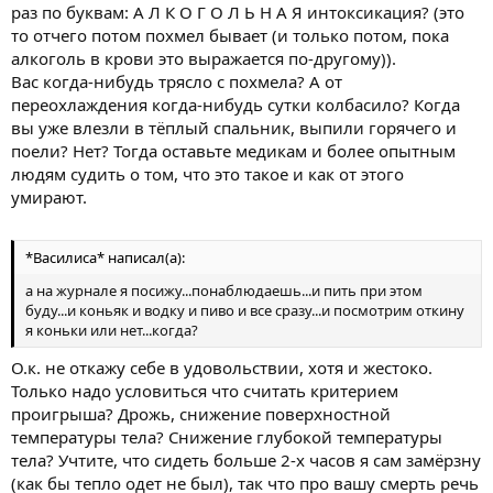
раз по буквам: А Л К О Г О Л Ь Н А Я интоксикация? (это
то отчего потом похмел бывает (и только потом, пока
алкоголь в крови это выражается по-другому)).
Вас когда-нибудь трясло с похмела? А от
переохлаждения когда-нибудь сутки колбасило? Когда
вы уже влезли в тёплый спальник, выпили горячего и
поели? Нет? Тогда оставьте медикам и более опытным
людям судить о том, что это такое и как от этого
умирают.
*Василиса* написал(а):
а на журнале я посижу...понаблюдаешь...и пить при этом
буду...и коньяк и водку и пиво и все сразу...и посмотрим откину
я коньки или нет...когда?
О.к. не откажу себе в удовольствии, хотя и жестоко.
Только надо условиться что считать критерием
проигрыша? Дрожь, снижение поверхностной
температуры тела? Снижение глубокой температуры
тела? Учтите, что сидеть больше 2-х часов я сам замёрзну
(как бы тепло одет не был), так что про вашу смерть речь