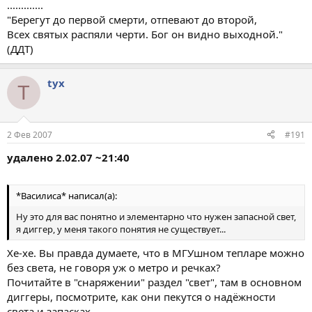
.............
"Берегут до первой смерти, отпевают до второй,
Всех святых распяли черти. Бог он видно выходной."
(ДДТ)
tyx
T
2 Фев 2007
#191
удалено 2.02.07 ~21:40
*Василиса* написал(а):
Ну это для вас понятно и элементарно что нужен запасной свет,
я диггер, у меня такого понятия не существует...
Хе-хе. Вы правда думаете, что в МГУшном тепларе можно
без света, не говоря уж о метро и речках?
Почитайте в "снаряжении" раздел "свет", там в основном
диггеры, посмотрите, как они пекутся о надёжности
света и запасках.