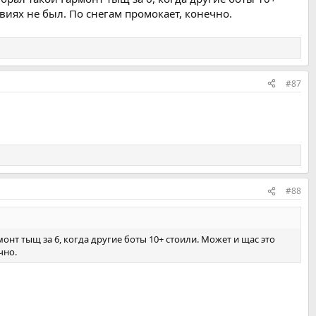
овиях не был. По снегам промокает, конечно.
#87
#88
онт тыщ за 6, когда другие боты 10+ стоили. Может и щас это
чно.