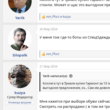
и
и
стоили. Может и щас это выгодное пре
:
von_Pfurz
и
kuzya
Yarik
Р
е
а
20 Мар 2024
к
ц
У меня тож где-то боты из СпецОдежд
и
и
:
von_Pfurz
Silopolk
Р
е
а
21 Мар 2024
к
ц
и
Yarik написал(а):
и
:
Коллега тут в Триале купил Гармонт за 13 
выгодное предложение, хз... Сам им доволе
kuzya
Супер Модератор
Мне кажется при выборе обуви сейчас
Команда форума
Смотреть на распродажи ( в том же три