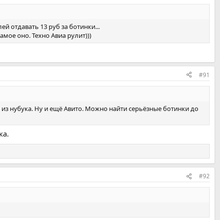
 отдавать 13 руб за ботинки...
мое оно. Техно Авиа рулит)))
#91
т из нубука. Ну и ещё Авито. Можно найти серьёзные ботинки до
ка.
#92