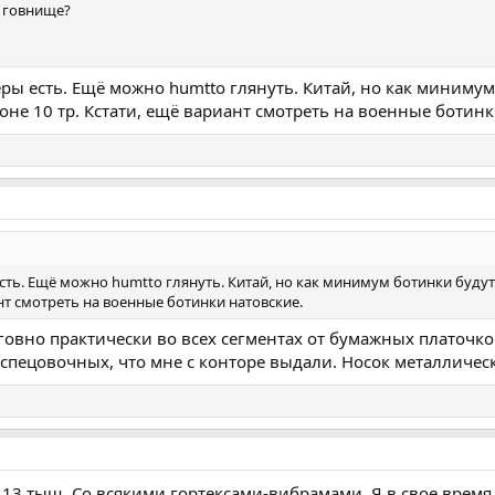
и говнище?
змеры есть. Ещё можно humtto глянуть. Китай, но как миниму
оне 10 тр. Кстати, ещё вариант смотреть на военные ботинк
 есть. Ещё можно humtto глянуть. Китай, но как минимум ботинки буду
ант смотреть на военные ботинки натовские.
овно практически во всех сегментах от бумажных платочков
пецовочных, что мне с конторе выдали. Носок металлически
а 13 тыщ. Со всякими гортексами-вибрамами. Я в свое время