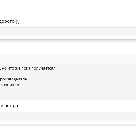
дорого ((
, но что же пока получается?
производитель
и говнище?
не понра