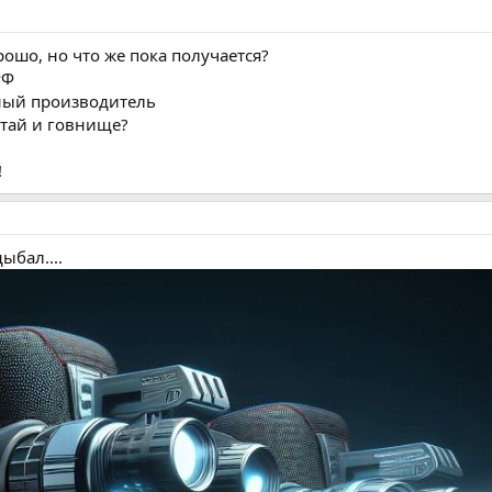
рошо, но что же пока получается?
РФ
нный производитель
етай и говнище?
!
ыбал....