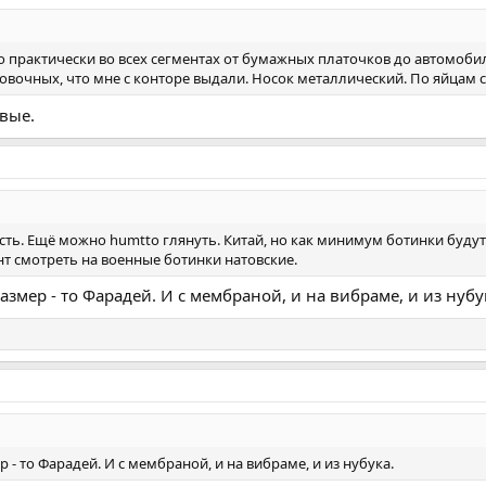
практически во всех сегментах от бумажных платочков до автомобилей
очных, что мне с конторе выдали. Носок металлический. По яйцам са
овые.
 есть. Ещё можно humtto глянуть. Китай, но как минимум ботинки буду
ант смотреть на военные ботинки натовские.
размер - то Фарадей. И с мембраной, и на вибраме, и из нубу
р - то Фарадей. И с мембраной, и на вибраме, и из нубука.