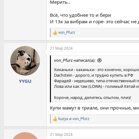
Мерить..
Всё, что удобнее то и бери
И 13к за вибрам и горе- это сейчас не 
von_Pfurz
Р
е
а
21 Мар 2024
к
ц
и
von_Pfurz написал(а):
и
:
Хиханьки - хаханьки - это конечно, хорошо
Dachstein - дорого, и трудно купить в РФ
Фарадей - недешево, типа отечественный 
YYGU
Лова или как там (LOWA) - голимый Кетай 
Короче, народ, делитесь опытом, плиз!
Купи мамут в триале, они прочные, м
kuzya
и
von_Pfurz
Р
е
а
21 Мар 2024
к