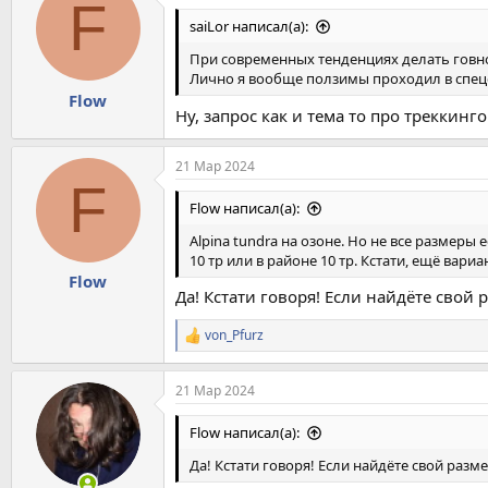
F
ц
и
saiLor написал(а):
и
:
При современных тенденциях делать говно 
Лично я вообще ползимы проходил в спецов
Flow
Ну, запрос как и тема то про треккинг
21 Мар 2024
F
Flow написал(а):
Alpina tundra на озоне. Но не все размеры
10 тр или в районе 10 тр. Кстати, ещё вари
Flow
Да! Кстати говоря! Если найдёте свой 
von_Pfurz
Р
е
а
21 Мар 2024
к
ц
и
Flow написал(а):
и
:
Да! Кстати говоря! Если найдёте свой разме