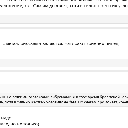
дложение, хз... Сам им доволен, хотя в сильно жестких усл
ы с металлоносками валяются. Натирают конечно пипец...
тыщ. Со всякими гортексами-вибрамами. Я в свое время брал такой Гарм
н, хотя в сильно жестких условиях не был. По снегам промокает, коне
 надо:
але, но не только)