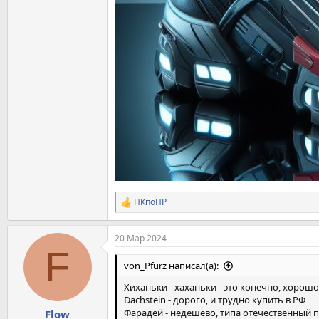
ПКпоПР
Р
е
а
20 Мар 2024
к
F
ц
и
von_Pfurz написал(а):
и
:
Хиханьки - хаханьки - это конечно, хорошо
Dachstein - дорого, и трудно купить в РФ
Фарадей - недешево, типа отечественный 
Flow