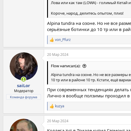
Лова или как там (LOWA) - голимый Кетай 
Короче, народ, делитесь опытом, плиз!
Alpina tundra на озоне. Но не все ра
серьёзные ботинки до 10 тр или в рай
von_Pfurz
Р
е
а
20 Мар 2024
к
ц
и
Flow написал(а):
и
:
Alpina tundra на озоне. Но не все размеры
10 тр или в районе 10 тр. Кстати, ещё вари
saiLor
При современных тенденциях делать г
Модератор
Лично я вообще ползимы проходил в с
Команда форума
kuzya
Р
е
а
20 Мар 2024
к
ц
Коллега тут в Триале купил Гармонт з