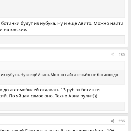
м ботинки будут из нубука. Ну и ещё Авито. Можно найти
и натовские.
#85
т из нубука. Ну и ещё Авито. Можно найти серьёзные ботинки до
 до автомобилей отдавать 13 руб за ботинки...
й. По яйцам самое оно. Техно Авиа рулит)))
#86
 брал такой Гармонт тыщ за 6, когда другие боты 10+