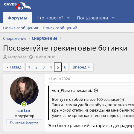
Форумы
Что нового?
Пользователи
Новые сообщения
Поиск сообщений
Снаряжение
Снаряжение
Посоветуйте трекинговые ботинки
А
Д
Метролаз
16 Апр 2016
в
а
Назад
1
2
3
4
5
6
Вперёд
т
т
о
а
р
н
11 Мар 2024
т
а
е
ч
von_Pfurz написал(а):
м
а
Вот тут я с тобой на все 100 согласен)))
ы
л
Тапки - самая удобная обувь, но только е
а
крымской степи, из одежды на мне были 
saiLor
ужик, а не крымская степная гадюка, ранк
Модератор
Команда форума
Это был крымский татарин, сдеградир