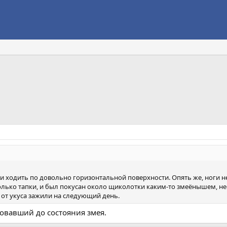
сли ходить по довольно горизонтальной поверхности. Опять же, ноги н
только тапки, и был покусан около щиколотки каким-то змеёнышем, 
и от укуса зажили на следующий день.
овавший до состояния змея.