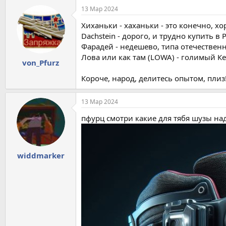
13 Мар 2024
Хиханьки - хаханьки - это конечно, хо
Dachstein - дорого, и трудно купить в 
Фарадей - недешево, типа отечестве
Лова или как там (LOWA) - голимый К
von_Pfurz
Короче, народ, делитесь опытом, плиз
13 Мар 2024
пфурц смотри какие для тябя шузы над
widdmarker