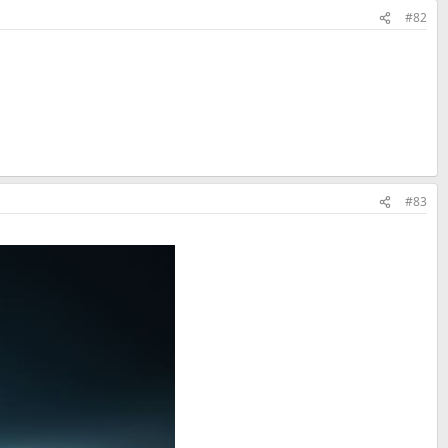
#82
#83