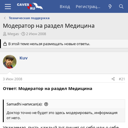
Вход
Регистрация
Техническая поддержка
Модератор на раздел Медицина
А
Д
Megas
2 Июн 2008
в
а
т
В этой теме нельзя размещать новые ответы.
т
о
а
р
н
Kuv
т
а
е
ч
м
а
ы
л
3 Июн 2008
#21
а
Ответ: Модератор на раздел Медицина
Samadhi написал(а):
Доктор точно не будет это здесь модерировать, информация
от него.
Уважаемая, пусть каждый тут пишет от себя или о себе.