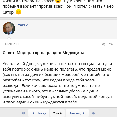
жизни консулом на кавесе
...ну и хрен с ним что
победил вариант "против всех"...ой, я хотел сказать Лано
Сатор.
Yarik
3 Июн 2008
#40
Ответ: Модератор на раздел Медицина
Уважаемый Доос, я уже писал не раз, но специально для
тебя повторю: очень наивно полагать, что предел моих
(как и многих других бывших модеров) мечтаний - это
разгребать тот срач, что кадры вроде тебя здесь
разводят. Если хочешь сказать что-то умное, то не
успокаивай никого, это выглядит убого - а лучше
выступи с какой-нибудь умной идеей, ведь твой консул
и твой админ очень нуждаются в тебе.
First
Last
Назад
2 из 6
Вперёд