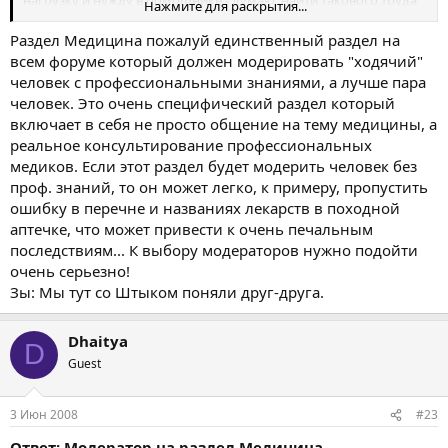
нагрузку и нужду в помощнике - думаю, найти такового труда
Нажмите для раскрытия...
не составит. Потому что даже без спецзнаний по тематике
раздела - найдутся люди, которые захотят и смогут просто
Раздел Медицина пожалуй единственный раздел на
следить за соблюдением правил.
всем форуме который должен модерировать "ходячий"
человек с профессиональными знаниями, а лучше пара
человек. Это очень специфический раздел который
включает в себя не просто общение на тему медицины, а
реальное консультирование профессиональных
медиков. Если этот раздел будет модерить человек без
проф. знаний, то он может легко, к примеру, пропустить
ошибку в перечне и названиях лекарств в походной
аптечке, что может привести к очень печальным
последствиям... К выбору модераторов нужно подойти
очень серьезно!
Зы: Мы тут со Штыком поняли друг-друга.
Dhaitya
D
Guest
3 Июн 2008
#23
Ответ: Модератор на раздел Медицина