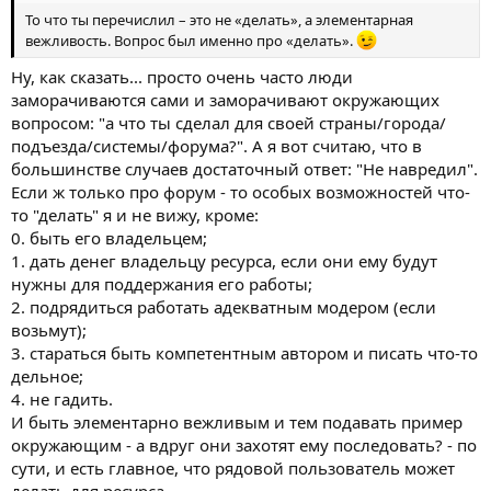
То что ты перечислил – это не «делать», а элементарная
вежливость. Вопрос был именно про «делать».
Ну, как сказать... просто очень часто люди
заморачиваются сами и заморачивают окружающих
вопросом: "а что ты сделал для своей страны/города/
подъезда/системы/форума?". А я вот считаю, что в
большинстве случаев достаточный ответ: "Не навредил".
Если ж только про форум - то особых возможностей что-
то "делать" я и не вижу, кроме:
0. быть его владельцем;
1. дать денег владельцу ресурса, если они ему будут
нужны для поддержания его работы;
2. подрядиться работать адекватным модером (если
возьмут);
3. стараться быть компетентным автором и писать что-то
дельное;
4. не гадить.
И быть элементарно вежливым и тем подавать пример
окружающим - а вдруг они захотят ему последовать? - по
сути, и есть главное, что рядовой пользователь может