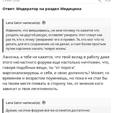
3 Июн 2008
#28
Ответ: Модератор на раздел Медицина
Lana Sator написал(а):
Извините, что вмешиваюсь, но мне почему-то кажется что
уходить на другой ресурс, оставляя 'умирать' этот станут как
раз те, кто к этому 'умиранию' его и привел. Те, кто мог что-то
делать для его сохранения, но не делал, а счел более простым
путем картинно начать 'новую жизнь'
Ланочка, а тебе не кажется, что твой вклад в работу даже
этого несчастного форума еще настолько ничтожен, что,
говоря подобные вещи, ты "от порога"
маргинализируешь и себя, и свою должность? Может, со
временем и возрастом поумнеешь, но пока я не стал бы
на твоем месте плевать в сторону тех, от мнения кого
зависит и твоя легитимность.
Lana Sator написал(а):
Думаю, на этом форуме всё же останется достаточно