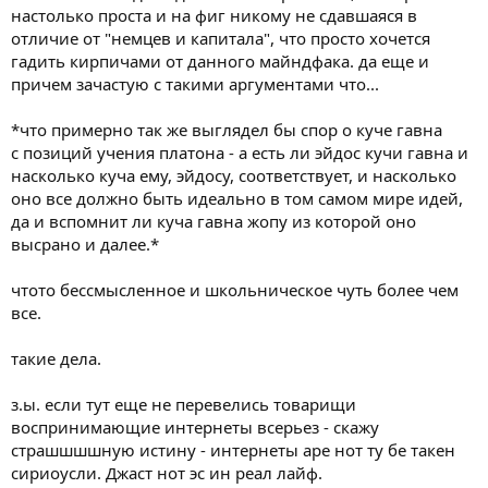
настолько проста и на фиг никому не сдавшаяся в
отличие от "немцев и капитала", что просто хочется
гадить кирпичами от данного майндфака. да еще и
причем зачастую с такими аргументами что...
*что примерно так же выглядел бы спор о куче гавна
с позиций учения платона - а есть ли эйдос кучи гавна и
насколько куча ему, эйдосу, соответствует, и насколько
оно все должно быть идеально в том самом мире идей,
да и вспомнит ли куча гавна жопу из которой оно
выcpaно и далее.*
чтото бессмысленное и школьническое чуть более чем
все.
такие дела.
з.ы. если тут еще не перевелись товарищи
воспринимающие интернеты всерьез - скажу
страшшшшную истину - интернеты аре нот ту бе такен
сириоусли. Джаст нот эс ин реал лайф.