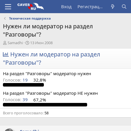
Вход
Регистрация
Техническая поддержка
Нужен ли модератор на раздел
"Разговоры"?
А
Д
Samadhi
13 Июн 2008
в
а
т
Нужен ли модератор на раздел
т
о
а
"Разговоры"?
р
н
т
а
На раздел "Разговоры" модератор нужен
е
ч
м
а
Голосов:
19
32,8%
ы
л
а
На раздел "Разговоры" модератор НЕ нужен
Голосов:
39
67,2%
Всего проголосовало
58