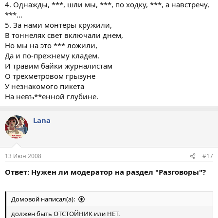
4. Однажды, ***, шли мы, ***, по ходку, ***, а навстречу,
***...
5. За нами монтеры кружили,
В тоннелях свет включали днем,
Но мы на это *** ложили,
Да и по-прежнему кладем.
И травим байки журналистам
О трехметровом грызуне
У незнакомого пикета
На невъ**енной глубине.
Lana
13 Июн 2008
#17
Ответ: Нужен ли модератор на раздел "Разговоры"?
Домовой написал(а):
должен быть ОТСТОЙНИК или НЕТ.