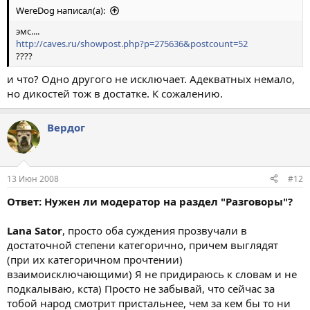
WereDog написал(а):
эмс....
http://caves.ru/showpost.php?p=275636&postcount=52
????
и что? Одно другого не исключает. Адекватных немало,
но дикостей тож в достатке. К сожалению.
Вердог
13 Июн 2008
#12
Ответ: Нужен ли модератор на раздел "Разговоры"?
Lana Sator
, просто оба суждения прозвучали в
достаточной степени категорично, причем выглядят
(при их категоричном прочтении)
взаимоисключающими) Я не придираюсь к словам и не
подкалываю, кста) Просто не забывай, что сейчас за
тобой народ смотрит пристальнее, чем за кем бы то ни