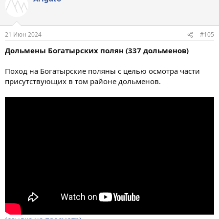
ц
и
и
:
21 Июн 2024
#105
Дольмены Богатырских полян (337 дольменов)
Поход на Богатырские поляны с целью осмотра части
присутствующих в том районе дольменов.