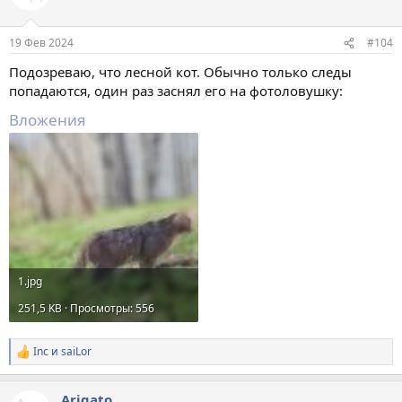
19 Фев 2024
#104
Подозреваю, что лесной кот. Обычно только следы
попадаются, один раз заснял его на фотоловушку:
Вложения
1.jpg
251,5 KB · Просмотры: 556
Inc
и
saiLor
Р
е
а
Arigato
к