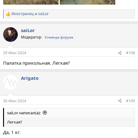
Иностранец
и
saiLor
Р
е
а
saiLor
к
ц
Модератор
Команда форума
и
и
:
29 Июн 2024
#108
Палатка прикольная. Легкая?
Arigato
30 Июн 2024
#109
saiLor написал(а):
Легкая?
Да, 1 кг.