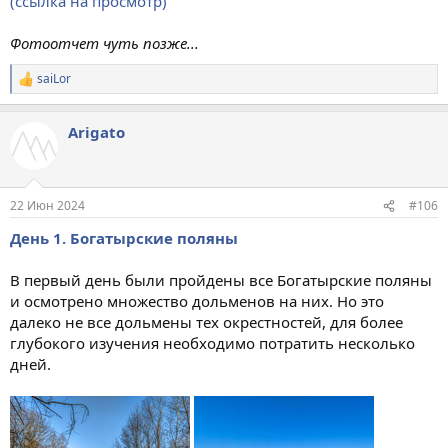
(ссылка на просмотр)
Фотоотчет чуть позже...
saiLor
Р
е
а
Arigato
к
ц
и
и
:
22 Июн 2024
#106
День 1. Богатырские поляны
В первый день были пройдены все Богатырские поляны
и осмотрено множество дольменов на них. Но это
далеко не все дольмены тех окрестностей, для более
глубокого изучения необходимо потратить несколько
дней.