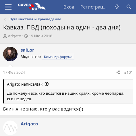
Вход
Регистрация
Путешествия и Краеведение
Кавказ, ПВД (походы на один - два дня)
А
Д
Arigato
19 Июн 2018
в
а
т
т
saiLor
о
а
Модератор
Команда форума
р
н
т
а
е
ч
17 Фев 2024
#101
м
а
ы
л
Arigato написал(а):
а
Да пожалуй все, кто водится в наших краях. Кроме леопарда,
его не видел.
Блин,я не знаю, кто у вас водится)))
Arigato