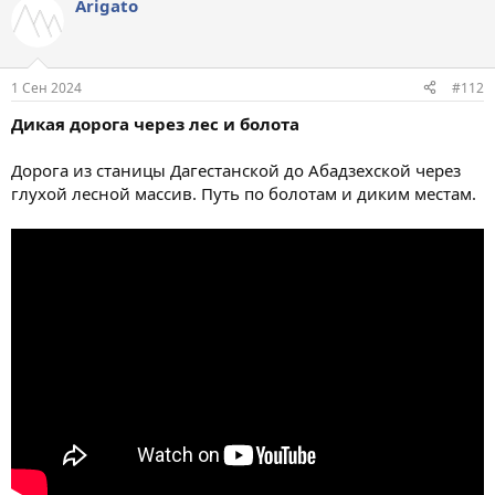
Arigato
1 Сен 2024
#112
Дикая дорога через лес и болота
Дорога из станицы Дагестанской до Абадзехской через
глухой лесной массив. Путь по болотам и диким местам.