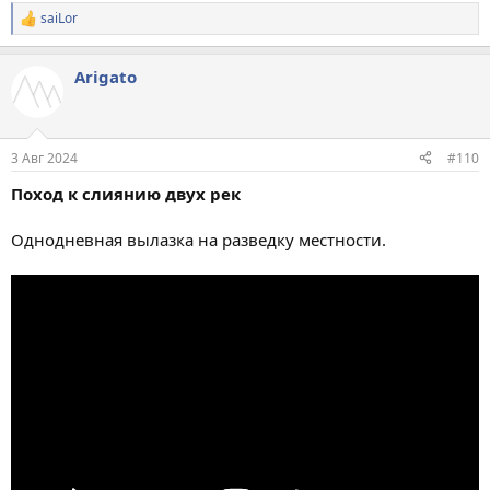
saiLor
Р
е
а
Arigato
к
ц
и
и
:
3 Авг 2024
#110
Поход к слиянию двух рек
Однодневная вылазка на разведку местности.