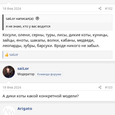
18 Фев 2024
#102
saiLor написал(а):
я не знаю, кто у вас водится
Косули, олени, серны, туры, лисы, дикие коты, куницы,
зайцы, еноты, шакалы, волки, кабаны, медведи,
леопарды, зубры, барсуки. Вроде никого не забыл.
saiLor
Р
е
а
saiLor
к
ц
Модератор
Команда форума
и
и
:
18 Фев 2024
#103
А дики коты какой конкретной модели?
Arigato