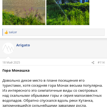
saiLor
Р
е
а
Arigato
к
ц
и
и
:
18 Май 2025
#114
Гора Монашка
Довольно дикое место в плане посещения его
туристами, хотя соседняя гора Монах весьма популярна.
Из интересного это симпатичные виды со смотровых
над скальными обрывами горы и серия малоизвестных
водопадов. Обратно спускался вдоль реки Кутанка,
запомнившейся сильнейшими завалами русла.