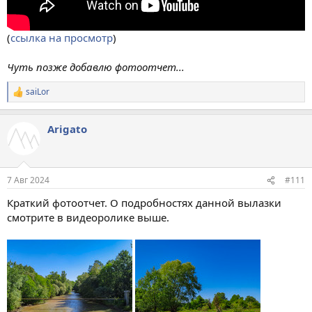
(
ссылка на просмотр
)
Чуть позже добавлю фотоотчет...
saiLor
Р
е
а
Arigato
к
ц
и
и
:
7 Авг 2024
#111
Краткий фотоотчет. О подробностях данной вылазки
смотрите в видеоролике выше.