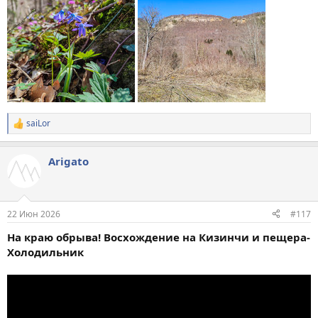
saiLor
Р
е
а
Arigato
к
ц
и
и
:
22 Июн 2026
#117
На краю обрыва! Восхождение на Кизинчи и пещера-
Холодильник