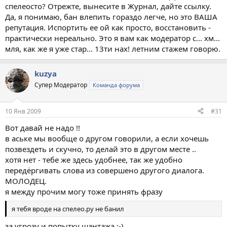
спелеосто? Отрежте, вынесите в Журнал, дайте ссылку.
Да, я понимаю, бан влепить гораздо легче, но это ВАША
репутация. Испортить ее ой как просто, восстановить -
практически нереально. Это я вам как модератор с... хм...
мля, как же я уже стар... 13ти нах! летним стажем говорю.
kuzya
Супер Модератор
Команда форума
10 Янв 2009
#31
Вот давай не надо !!
в аське мы вообще о другом говорили, а если хочешь
позвездеть и скучно, то делай это в другом месте ..
хотя нет - тебе же здесь удобнее, так же удобно
передёргивать слова из совершено другого диалога.
МОЛОДЕЦ.
я между прочим могу тоже принять фразу
я тебя вроде на спелео.ру не банил
за угрозу и попытку шантажа ;-)