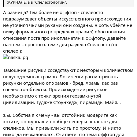
ЖУРНАЛЕ, а в "Спелестологии".
А разница? Тем более не оффтоп - спелеосто
подразумевает объекты искусственного происхождения
не уточняя чьими руками они созданы. Я хоть убейте не
вижу формального (в пределах правил) обоснования
отнесения поста про инопланетян к оффтопу. Давайте
начнем с простого: теме для раздела Спелеосто (не
спелео!):
Тамошние рисунки соседствуют с некторым количеством
полуподземных храмов. Логически рассматривать
рисунки отдельно от храмов - бред. Храмы как раз
спелеосто-объекты. Происхождение рисунков
необъяснимо с точки зрения геозамкнутой
цивилизации. Тудаже Стоунхедж, пирамиды Майя...
з.ы. Собстна я к чему - вы отстойник модерите как
хотите, но журнал и вообще пещеры оставьте для
спеликов. Мы привыкли жить по простому. И никто
никогда не жаловался. Считаете что тема оффтоп для