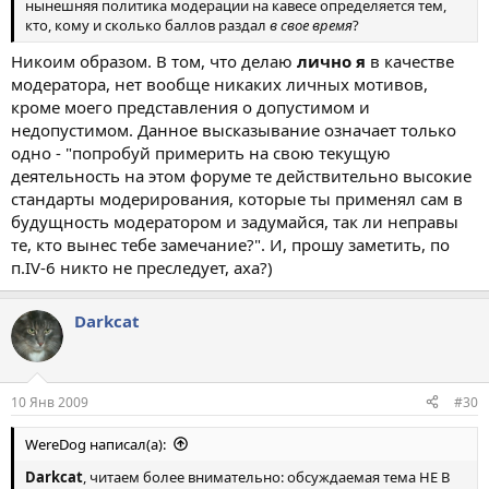
нынешняя политика модерации на кавесе определяется тем,
кто, кому и сколько баллов раздал
в свое время
?
Никоим образом. В том, что делаю
лично я
в качестве
модератора, нет вообще никаких личных мотивов,
кроме моего представления о допустимом и
недопустимом. Данное высказывание означает только
одно - "попробуй примерить на свою текущую
деятельность на этом форуме те действительно высокие
стандарты модерирования, которые ты применял сам в
будущность модератором и задумайся, так ли неправы
те, кто вынес тебе замечание?". И, прошу заметить, по
п.IV-6 никто не преследует, аха?)
Darkcat
10 Янв 2009
#30
WereDog написал(а):
Darkcat
, читаем более внимательно: обсуждаемая тема НЕ В