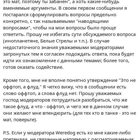
это мат, поэтому ты забанен", а хоть какие-нибудь
вменяемые аргументы. В своем первом сообщении я
постарался сформулировать вопросы предельно
конкретно, с так называемыми "наводящими
вопросами", чтобы на мои вопросы было проще
ответить. Прошу не избегать сути обсуждаемого вопроса
(инопланетяне, Белые Стрелы и т.п.). В случае
недостаточного знания уважаемыми модераторами
затронутых тем я согласен подождать ответа, пока будет
идти их ознакомление с данными темами; более того,
готов оказать содействие.
Кроме того, мне не вполне понятно утверждение "Это не
оффтоп, а флуд." Я четко вижу, что в сообщении есть
слово оффтоп, а слова флуд нет. Прошу уважаемых
господ модераторов потрудиться разобраться, что же
такое флуд, а что - оффтоп, и чего же в данном случае
они желают мне впендюрить (для тех кто в танке - это не
мат, поверьте).
P.S. Если у модератора Weredog есть ко мне какие-либо
претензии, не связанные напрямую с рассматриваемым