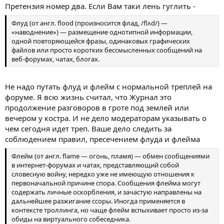
Претензия номер два. Если Вам таки лень гуглить -
Флуд (от англ. flood (произносится флад, /flʌd/) —
«наводнение») — размещение однотипной информации,
одной повторяющейся фразы, одинаковых графических
файлов или просто коротких бессмысленных сообщений на
веб-форумах, чатах, блогах.
Не надо путать флуд и флейм с нормальной треплей на
форуме. Я всю жизнь считал, что Журнал это
продолжение разговоров в гроте под землей или
вечером у костра. И не дело модераторам указывать о
чем сегодня идет треп. Ваше дело следить за
соблюдением правил, пресечением флуда и флейма
Флейм (от англ. flame — огонь, пламя) — обмен сообщениями
в интернет-форумах и чатах, представляющий собой
словесную войну, нередко уже не имеющую отношения к
первоначальной причине спора. Сообщения флейма могут
содержать личные оскорбления, и зачастую направлены на
дальнейшее разжигание ссоры. Иногда применяется в
контексте троллинга, но чаще флейм вспыхивает просто из-за
обиды на виртуального собеседника.