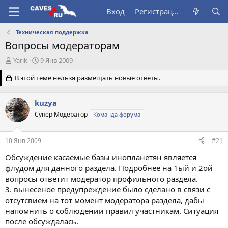
Вход
Регистрация
Техническая поддержка
Вопросы модераторам
А
Д
Yarik
9 Янв 2009
в
а
т
В этой теме нельзя размещать новые ответы.
т
о
а
р
н
kuzya
т
а
е
Супер Модератор
ч
Команда форума
м
а
ы
л
10 Янв 2009
#21
а
Обсуждение касаемые базы инопланетян является
флудом для данного раздела. Подробнее на 1ый и 2ой
вопросы ответит модератор профильного раздела.
3. вынесеное предупреждение было сделано в связи с
отсутсвием на тот момент модератора раздела, дабы
напомнить о соблюдении правил участникам. Ситуация
после обсуждалась.