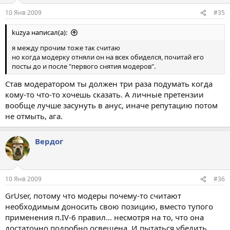
10 Янв 2009
#35
kuzya написал(а):
я между прочим тоже так считаю
но когда модерку отняли он на всех обиделся, почитай его
посты до и после "первого снятия модеров".
Став модератором ты должен три раза подумать когда
кому-то что-то хочешь сказать. А личные претензии
вообще лучше засунуть в анус, иначе репутацию потом
не отмыть, ага.
Вердог
10 Янв 2009
#36
GrUser, потому что модеры почему-то считают
необходимым доносить свою позицию, вместо тупого
применения п.IV-6 правил... несмотря на то, что она
достаточно подробно освещена. И пытаться убедить