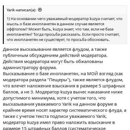
Yarik написал(а):
1) На основании чего уважаемый модератор kuzya считает, что
мысль о базе инопланетян в данном случае является
оффтопом? Может быть, kuzya знает, что там, если не база
инопланетян? Тогда просьба рассказать. Если просто считает,
что инопланетян не существует, то просьба обосновать.
Данное высказывание является флудом, а также
публичным обсуждением действий модератора.
Действия модератора могут быть обжалованы
администратору форума.
Высказывание о базе инопланетян, на МОЙ взгляд (как
модератора раздела "Пещеры"), также является флудом,
что влечет наложение взыскания в размере 5 штрафных
баллов, а не 3. Модератор kuzya вынес наказание ниже
допустимого минимума, хотя с учетом того, что
высказывания уважаемого Yarik на данном форуме в
крайнее время носят характер систематического флуда, а
также с учетом текста подписи уважаемого Yarik,
модератор kuzya имел право наложить взыскание в
размере 15 штрафных баллов (систематическое