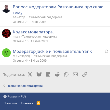
р
Вопрос модераторам Разговоника про свою
тему
т
Авиатор
Техническая поддержка
а
Ответы
7
1 Июн 2009
Кодекс модератора.
msya
Техническая поддержка
Ответы
10
11 Янв 2009
З
Модератор Jackie и пользователь Yarik
М
а
Мимоходец
Техническая поддержка
Ответы
44
3 Фев 2009
к
р
X
Bluesky
LinkedIn
Reddit
WhatsApp
Электронная поч
Ссылка
Поделиться:
т
а
Техническая поддержка
Russian (RU)
Помощь
Главная
R
S
S