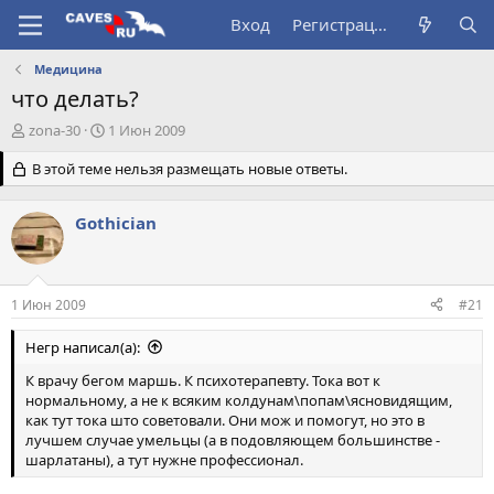
Вход
Регистрация
Медицина
что делать?
А
Д
zona-30
1 Июн 2009
в
а
т
В этой теме нельзя размещать новые ответы.
т
о
а
р
н
Gothician
т
а
е
ч
м
а
ы
л
1 Июн 2009
#21
а
Негр написал(а):
К врачу бегом маршь. К психотерапевту. Тока вот к
нормальному, а не к всяким колдунам\попам\ясновидящим,
как тут тока што советовали. Они мож и помогут, но это в
лучшем случае умельцы (а в подовляющем большинстве -
шарлатаны), а тут нужне профессионал.