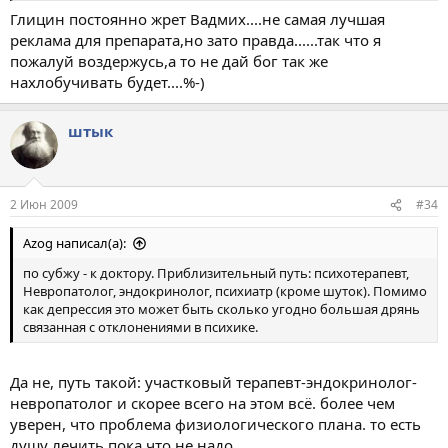
Глицин постоянно жрет Вадмих....не самая лучшая
реклама для препарата,но зато правда......так что я
пожалуй воздержусь,а то не дай бог так же
нахлобучивать будет....%-)
штык
2 Июн 2009
#34
Azog написал(а):
по субжу - к доктору. Приблизительный путь: психотерапевт,
Невропатолог, эндокринолог, психиатр (кроме шуток). Помимо
как депрессия это может быть сколько угодно большая дрянь
связанная с отклонениями в психике.
Да не, путь такой: участковый терапевт-эндокринолог-
невропатолог и скорее всего на этом всё. более чем
уверен, что проблема физиологического плана. то есть
душу лечить пока что не надо.