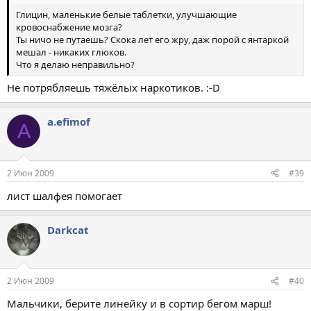
Глицин, маленькие белые таблетки, улучшающие
кровоснабжение мозга?
Ты ничо не путаешь? Скока лет его жру, даж порой с янтаркой
мешал - никаких глюков.
Что я делаю неправильно?
Не потрябляешь тяжёлых наркотиков. :-D
a.efimof
A
2 Июн 2009
#39
лист шалфея помогает
Darkcat
2 Июн 2009
#40
Мальчики, берите линейку и в сортир бегом марш!