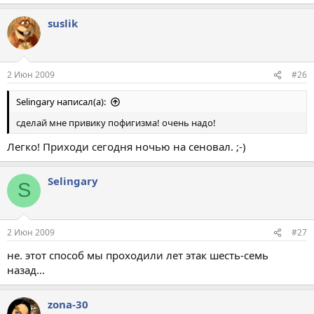
suslik
2 Июн 2009
#26
Selingary написал(а):
сделай мне привику пофигизма! очень надо!
Легко! Приходи сегодня ночью на сеновал. ;-)
Selingary
S
2 Июн 2009
#27
не. этот способ мы проходили лет этак шесть-семь
назад...
zona-30