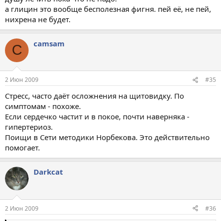
а глицин это вообще бесполезная фигня. пей её, не пей,
нихрена не будет.
camsam
C
2 Июн 2009
#35
Стресс, часто даёт осложнения на щитовидку. По
симптомам - похоже.
Если сердечко частит и в покое, почти наверняка -
гипертериоз.
Поищи в Сети методики Норбекова. Это действительно
помогает.
Darkcat
2 Июн 2009
#36