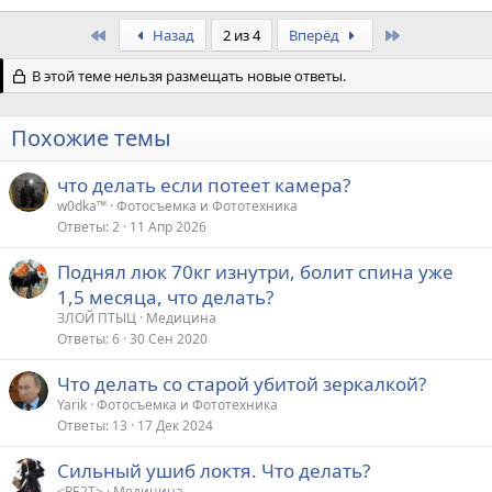
First
Last
Назад
2 из 4
Вперёд
В этой теме нельзя размещать новые ответы.
Похожие темы
что делать если потеет камера?
w0dka™
Фотосъемка и Фототехника
Ответы
2
11 Апр 2026
Поднял люк 70кг изнутри, болит спина уже
1,5 месяца, что делать?
ЗЛОЙ ПТЫЦ
Медицина
Ответы
6
30 Сен 2020
Что делать со старой убитой зеркалкой?
Yarik
Фотосъемка и Фототехника
Ответы
13
17 Дек 2024
Сильный ушиб локтя. Что делать?
<RE2T>
Медицина