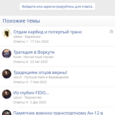
Войдите или зарегистрируйтесь для ответа.
Похожие темы
З
Отдам карбид и потертый транс
а
oibeer
Барахолка
Ответы
1
17 Сен 2024
к
р
Трагедия в Воркуте
Azule
Несчастные случаи
т
Ответы
6
23 Авг 2025
а
Традициям отцов верны!
saiLor
Путешествия и Краеведение
Ответы
0
7 Ноя 2023
Из глубин FIDO...
saiLor
Творчество
Ответы
0
5 Дек 2025
Памятник военно-транспортному Ан-12 в