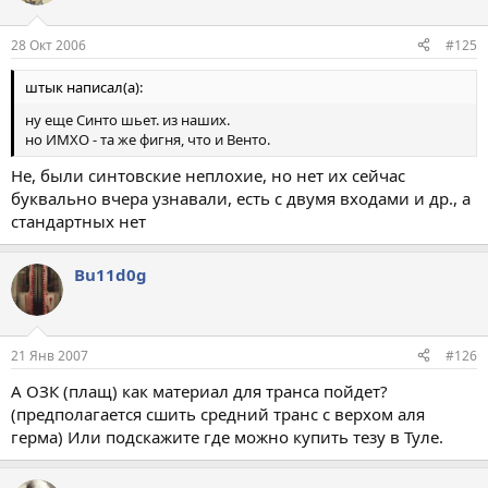
28 Окт 2006
#125
штык написал(а):
ну еще Синто шьет. из наших.
но ИМХО - та же фигня, что и Венто.
Не, были синтовские неплохие, но нет их сейчас
буквально вчера узнавали, есть с двумя входами и др., а
стандартных нет
Bu11d0g
21 Янв 2007
#126
А ОЗК (плащ) как материал для транса пойдет?
(предполагается сшить средний транс с верхом аля
герма) Или подскажите где можно купить тезу в Туле.