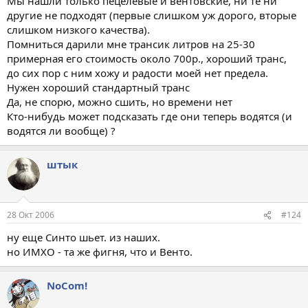
Мы нашли только пецелёвые и вентовские, ни те ни
другие не подходят (первые слишком уж дорого, вторые
слишком низкого качества).
Помниться дарили мне трансик литров на 25-30
примерная его стоимость около 700р., хороший транс,
до сих пор с ним хожу и радости моей нет предела.
Нужен хороший стандартный транс
Да, не спорю, можно сшить, но времени нет
Кто-нибудь может подсказать где они теперь водятся (и
водятся ли вообще) ?
штык
28 Окт 2006
#124
ну еще Синто шьет. из наших.
но ИМХО - та же фигня, что и Венто.
NoCom!