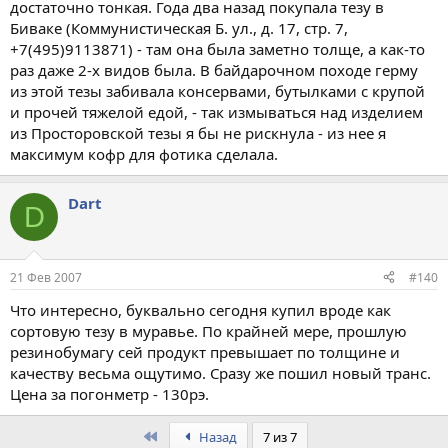
достаточно тонкая. Года два назад покупала тезу в
Биваке (Коммунистическая Б. ул., д. 17, стр. 7,
+7(495)9113871) - там она была заметно толще, а как-то
раз даже 2-х видов была. В байдарочном походе герму
из этой тезы забивала консервами, бутылками с крупой
и прочей тяжелой едой, - так измываться над изделием
из Просторовской тезы я бы не рискнула - из нее я
максимум кофр для фотика сделала.
Dart
D
21 Фев 2007
#140
Что интересно, буквально сегодня купил вроде как
сортовую тезу в муравье. По крайней мере, прошлую
резинобумагу сей продукт превышает по толщине и
качеству весьма ощутимо. Сразу же пошил новый транс.
Цена за погонметр - 130рэ.
First
Назад
7 из 7