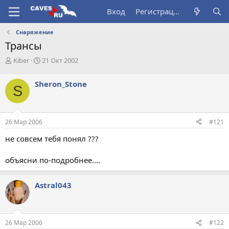
Вход
Регистрация
Снаряжение
Трансы
А
Д
Kiber
21 Окт 2002
в
а
т
т
Sheron_Stone
S
о
а
р
н
т
а
е
ч
26 Мар 2006
#121
м
а
ы
л
не совсем тебя понял ???
а
объясни по-подробнее....
Astral043
26 Мар 2006
#122