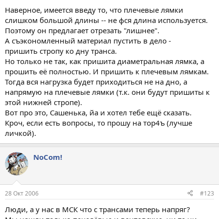
Наверное, имеется введу то, что плечевые лямки
слишком большой длины -- не фся длина используется.
Поэтому он предлагает отрезать "лишнее".
А съэкономленный материал пустить в дело -
пришить стропу ко дну транса.
Но только не так, как пришита диаметральная лямка, а
прошить её полностью. И пришить к плечевым лямкам.
Тогда вся нагрузка будет приходиться не на дно, а
напрямую на плечевые лямки (т.к. они будут пришиты к
этой нижней стропе).
Вот про это, Сашенька, йа и хотел тебе ещё сказать.
Кроч, если есть вопросы, то прошу на тор4ъ (лучше
личкой).
NoCom!
28 Окт 2006
#123
Люди, а у нас в МСК что с трансами теперь напряг?