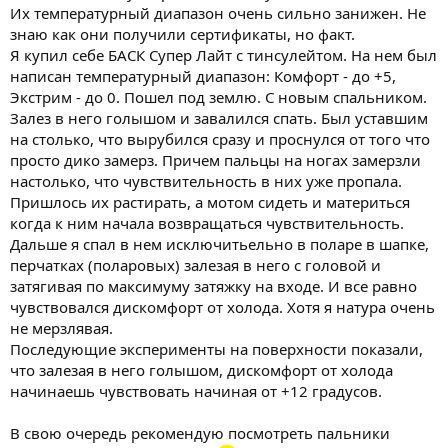
Их температурный диапазон очень сильно занижен. Не
знаю как они получили сертификаты, но факт.
Я купил себе БАСК Супер Лайт с тинсулейтом. На нем был
написан температурный диапазон: Комфорт - до +5,
Экстрим - до 0. Пошел под землю. С новым спальником.
Залез в него голышом и завалился спать. Был уставшим
на столько, что вырубился сразу и проснулся от того что
просто дико замерз. Причем пальцы на ногах замерзли
настолько, что чувствительность в них уже пропала.
Пришлось их растирать, а мотом сидеть и материться
когда к ним начала возвращаться чувствительность.
Дальше я спал в нем исключитьельно в поларе в шапке,
перчатках (поларовых) залезая в него с головой и
затягивая по максимуму затяжку на входе. И все равно
чувствовался дискомфорт от холода. Хотя я натура очень
не мерзлявая.
Последующие эксперименты на поверхности показали,
что залезая в него голышом, дискомфорт от холода
начинаешь чувствовать начиная от +12 градусов.
В свою очередь рекомендую посмотреть пальники