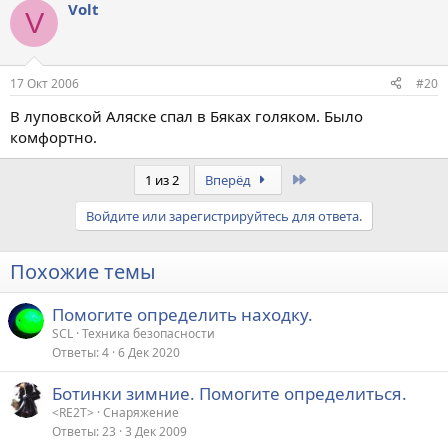
Volt
V
17 Окт 2006
#20
В луповской Аляске спал в Бяках голяком. Было
комфортно.
Last
1 из 2
Вперёд
Войдите или зарегистрируйтесь для ответа.
Похожие темы
Помогите определить находку.
SCL
Техника безопасности
Ответы
4
6 Дек 2020
Ботинки зимние. Помогите определиться.
<RE2T>
Снаряжение
Ответы
23
3 Дек 2009