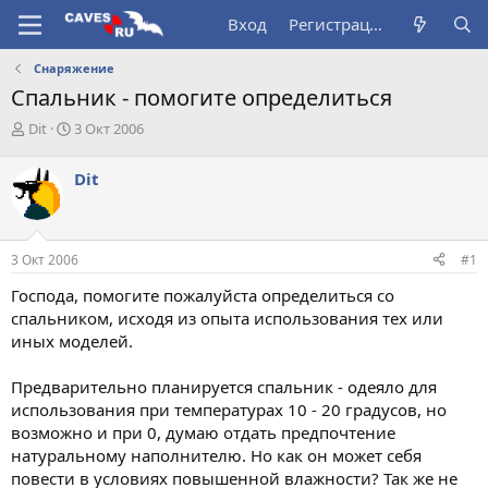
Вход
Регистрация
Снаряжение
Спальник - помогите определиться
А
Д
Dit
3 Окт 2006
в
а
т
т
Dit
о
а
р
н
т
а
е
ч
3 Окт 2006
#1
м
а
ы
л
Господа, помогите пожалуйста определиться со
а
спальником, исходя из опыта использования тех или
иных моделей.
Предварительно планируется спальник - одеяло для
использования при температурах 10 - 20 градусов, но
возможно и при 0, думаю отдать предпочтение
натуральному наполнителю. Но как он может себя
повести в условиях повышенной влажности? Так же не