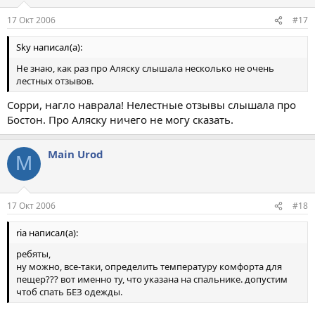
17 Окт 2006
#17
Sky написал(а):
Не знаю, как раз про Аляску слышала несколько не очень
лестных отзывов.
Сорри, нагло наврала! Нелестные отзывы слышала про
Бостон. Про Аляску ничего не могу сказать.
Main Urod
M
17 Окт 2006
#18
ria написал(а):
ребяты,
ну можно, все-таки, определить температуру комфорта для
пещер??? вот именно ту, что указана на спальнике. допустим
чтоб спать БЕЗ одежды.