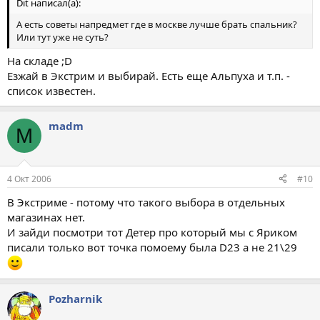
Dit написал(а):
А есть советы напредмет где в москве лучше брать спальник?
Или тут уже не суть?
На складе ;D
Езжай в Экстрим и выбирай. Есть еще Альпуха и т.п. -
список известен.
madm
M
4 Окт 2006
#10
В Экстриме - потому что такого выбора в отдельных
магазинах нет.
И зайди посмотри тот Детер про который мы с Яриком
писали только вот точка помоему была D23 а не 21\29
Pozharnik