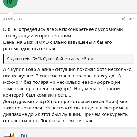
M
4 Окт 2006
#7
Dit: Ты определись все же поконкретнее с условиями
эксплуатации и приорететами.
Цены на Баск ИМХО сильно завышены я бы его
рекомендовать не стал.
Я купил себе БАСК Супер Лайт с тинсулейтом.
А я купил Loap Alaska - ситуация похожая хотя несколько
все же лучше. В системе сплю в поларе, в лесу до +8
можно и без полара но несколько не комфортно(не
замерзаю просто дискомфорт). Но у меня основной
критерий был компактность...
Детер дреамгейзер 3 (тот про который писал Ярик) мне
тоже понравился. Из всего что мы видели в экстриме в
диапазоне до 2к этот был лучший. Причем конкуренты
отстают сильно. Только я в нем не спал....
Dit