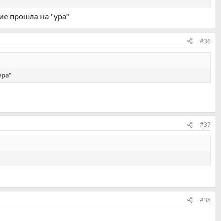
ие прошла на "ура"
#36
ура"
#37
#38