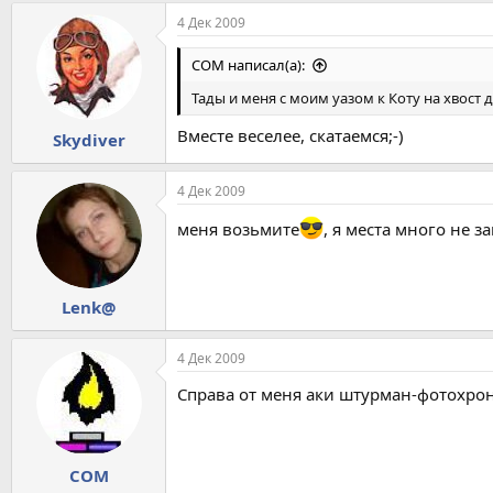
4 Дек 2009
COM написал(а):
Тады и меня с моим уазом к Коту на хвост 
Вместе веселее, скатаемся;-)
Skydiver
4 Дек 2009
меня возьмите
, я места много не з
Lenk@
4 Дек 2009
Справа от меня аки штурман-фотохро
COM