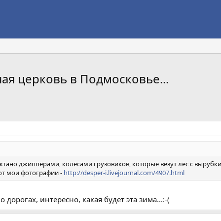
ая церковь в Подмосковье...
уктано джипперами, колесами грузовиков, которые везут лес с вырубки
т мои фотографии -
http://desper-i.livejournal.com/4907.html
дорогах, интересно, какая будет эта зима...:-(