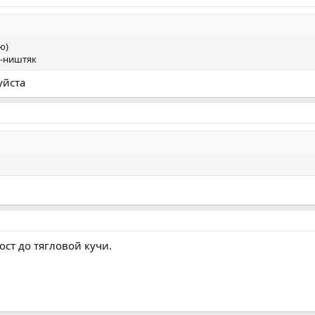
ю)
ь-ништяк
уйста
ост до тягловой кучи.