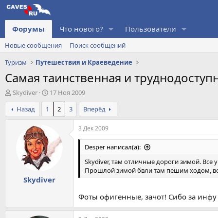
Форумы
Что нового?
Пользователи
Новые сообщения
Поиск сообщений
Туризм
Путешествия и Краеведение
Самая таинственная и труднодоступн
А
Д
Skydiver
17 Ноя 2009
в
а
Назад
1
2
3
Вперёд
т
т
о
а
р
н
3 Дек 2009
т
а
е
ч
Desper написал(а):
м
а
Skydiver, там отличные дороги зимой. Все 
ы
л
Прошлой зимой бвли там пешим ходом, во
а
Skydiver
Фоты офигенные, зачот! Сибо за инфу о 