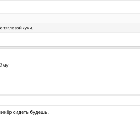
до тягловой кучи.
айму
никёр сидеть будешь.