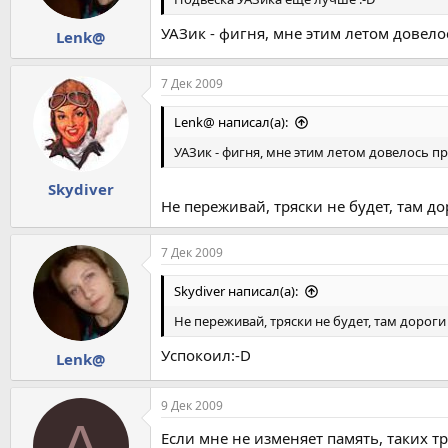
УАЗик - фигня, мне этим летом довело
Lenk@
7 Дек 2009
Lenk@ написал(а):
УАЗик - фигня, мне этим летом довелось пр
Skydiver
Не переживай, тряски не будет, там дор
7 Дек 2009
Skydiver написал(а):
Не переживай, тряски не будет, там дороги 
Успокоил:-D
Lenk@
9 Дек 2009
A
Если мне не изменяет память, таких 