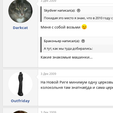
3 Дек 2009
Skydiver написал(а):
Покидая это место я знаю, что в 2010 году с
Меня с собой возьми
Darkcat
Браконьер написал(а):
А тут, как мы туда добирались:
Какие знакомые машинки...
3 Дек 2009
На Новой Риге минимум одну церковь
колокольня там знатная)да и сама це
Outfriday
3 Дек 2009