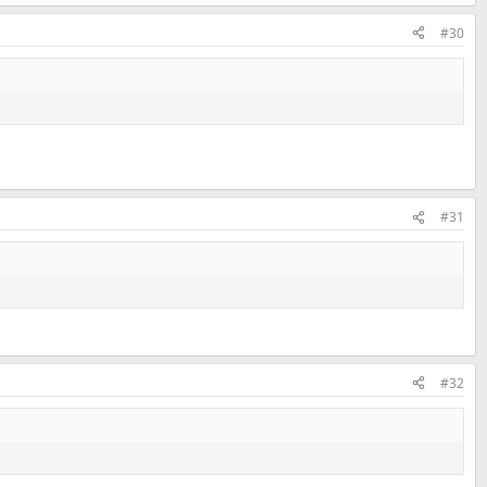
#30
#31
#32