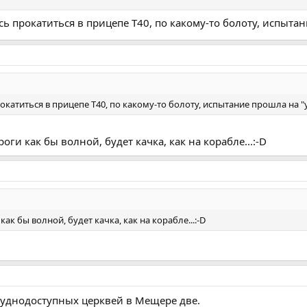
сь прокатиться в прицепе Т40, по какому-то болоту, испытан
окатиться в прицепе Т40, по какому-то болоту, испытание прошла на "
оги как бы волной, будет качка, как на корабле...:-D
как бы волной, будет качка, как на корабле...:-D
труднодоступных церквей в Мещере две.