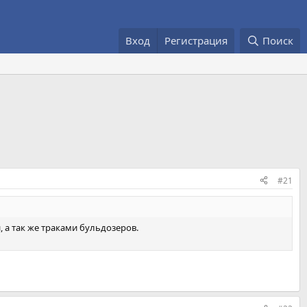
Вход
Регистрация
Поиск
#21
, а так же траками бульдозеров.