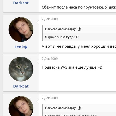
Darkcat
Сбежит после часа по грунтовке. Я даж
7 Дек 2009
Darkcat написал(а):
Я даже знаю куда :-D
А вот и не правда, у меня хороший в
Lenk@
7 Дек 2009
Подвеска УАЗика еще лучше :-D
Darkcat
7 Дек 2009
Darkcat написал(а):
Подвеска УАЗика еще лучше :-D