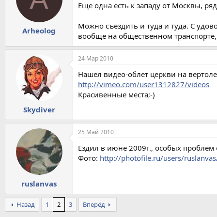
Еще одна есть к западу от Москвы, ря
Можно съездить и туда и туда. С удов
Arheolog
вообще на общественном транспорте, л
24 Мар 2010
Нашел видео-облет церкви на вертолет
http://vimeo.com/user1312827/videos
Красивенные места;-)
Skydiver
25 Май 2010
Ездил в июне 2009г., особых проблем 
Фото:
http://photofile.ru/users/ruslanva
ruslanvas
Назад
1
2
3
Вперёд