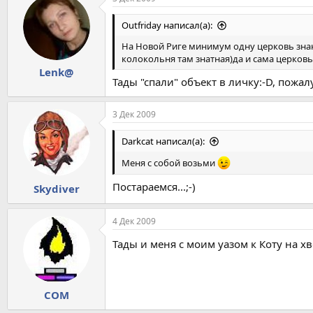
Outfriday написал(а):
На Новой Риге минимум одну церковь зна
колокольня там знатная)да и сама церков
Lenk@
Тады "спали" объект в личку:-D, пожал
3 Дек 2009
Darkcat написал(а):
Меня с собой возьми
Постараемся...;-)
Skydiver
4 Дек 2009
Тады и меня с моим уазом к Коту на хв
COM