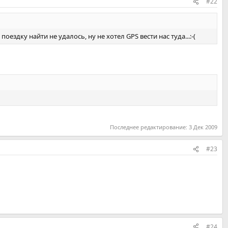
#22
оездку найти не удалось, ну не хотел GPS вести нас туда...:-(
Последнее редактирование:
3 Дек 2009
#23
#24