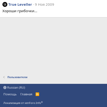
True Leveller
9 Ноя 2009
Хороши грибочки...
Пользователи
Russian (RU)
Помощь
Главная
R
S
S
®
Локализация от xenForo.Info