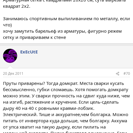
квадрат 2х2.
Занимаюсь спортивным выпиливанием по металлу, если
что)
хочу замутить барельеф из арматуры, фигурно режем
сетку и привариваем к стене
ExEcUtE
20 Дек 2011
#70
Пруты приварены? Тогда домкрат. Места сварки кусать
бессмысленно, губки сломаешь. Хотя помогать домкрату
можно этим. У сварки прочность на сдвиг куда ниже, чем
на изгиб, растяжение и кручение. Если цель-сделать
дыру 40 на 40 с ровными краями-лобзик.
Электрический. Тише и аккуратнее,чем болгарка. Можно
питать от инвертора куда дольше, чем болгарку. Аккума
от упса хватит на такую дырку, если пилить на