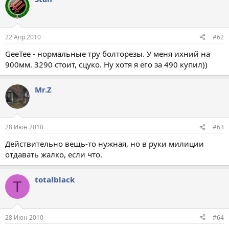
22 Апр 2010
#62
GeeTee - нормальные тру болторезы. У меня ихний на
900мм. 3290 стоит, сцуко. Ну хотя я его за 490 купил))
Mr.Z
28 Июн 2010
#63
Действительно вещь-то нужная, но в руки милиции
отдавать жалко, если что.
totalblack
T
28 Июн 2010
#64