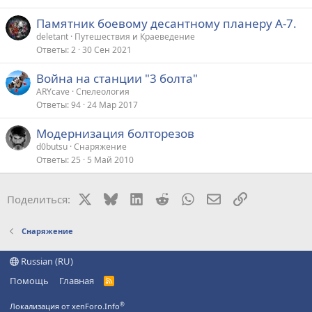
Памятник боевому десантному планеру А-7.
deletant
Путешествия и Краеведение
Ответы
2
30 Сен 2021
Война на станции "3 болта"
ARYсave
Спелеология
Ответы
94
24 Мар 2017
Модернизация болторезов
d0butsu
Снаряжение
Ответы
25
5 Май 2010
X
Bluesky
LinkedIn
Reddit
WhatsApp
Электронная поч
Ссылка
Поделиться:
Снаряжение
Russian (RU)
Помощь
Главная
R
S
S
®
Локализация от xenForo.Info