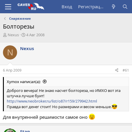
Вход
Регистрация
Снаряжение
Болторезы
А
Д
Nexus
4 Авг 2008
в
а
т
т
Nexus
N
о
а
р
н
т
а
е
ч
6 Апр 2009
#61
м
а
ы
л
Xymox написал(а):
а
Доброго вечера! Не знаю насчет болтореза, но ИМХО вот эта
штучка лучше буит!
http://www.neobroker.ru/list/o87/r159/279942.html
Правда вот денег стоит! Но размерами и весом меньше.
Для внутренней решимости самое оно
Stan