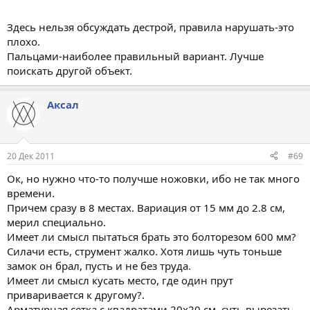
усилием тонн 8-вырываем с мясом из стены. Да, и
Здесь нельзя обсуждать дестрой, правила нарушать-это
плохо.
Пальцами-наиболее правильный вариант. Лучше
поискать другой объект.
Аксал
20 Дек 2011
#69
Ок, но нужно что-то получше ножовки, ибо не так много
времени.
Причем сразу в 8 местах. Вариация от 15 мм до 2.8 см,
мерил специально.
Имеет ли смысл пытаться брать это болторезом 600 мм?
Силачи есть, струмент жалко. Хотя лишь чуть тоньше
замок он брал, пусть и не без труда.
Имеет ли смысл кусать место, где один прут
приваривается к другому?.
Арматурная сетка с квадратами 20х20 см, суть вырезать