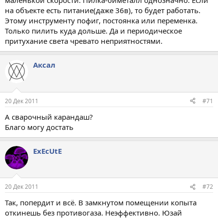
маленькой скорости. Пилка-биметалл однозначно. Если
на объекте есть питание(даже 36в), то будет работать.
Этому инструменту пофиг, постоянка или переменка.
Только пилить куда дольше. Да и периодическое
притухание света чревато неприятностями.
Аксал
20 Дек 2011
#71
А сварочный карандаш?
Благо могу достать
ExEcUtE
20 Дек 2011
#72
Так, попердит и всё. В замкнутом помещении копыта
откинешь без противогаза. Неэффективно. Юзай