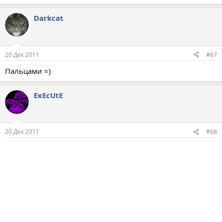
Darkcat
20 Дек 2011
#67
Пальцами =)
ExEcUtE
20 Дек 2011
#68
Мощной гидравликой или болгаркой. Второе проще и
предпочтительнее. Если решётка приварена к
закладным-можно попробовать сломать сварку
домкратом. Но это долго и не всегда окончится успехом.
Если место сварки было хорошо прогрето и приварено с
должным умением-сварка прочнее арматуры. Если
решётка сплетена из толстой арматуры(как в
обезьянниках многих)-только пилить, либо лебёдка с