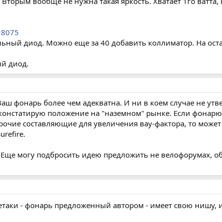
Вторым вообще не нужна такая яркость. Хватает 1го ватта, 
18075
льный диод. Можно еще за 40 добавить коллиматор. На ос
ый диод.
Ваш фонарь более чем адекватна. И ни в коем случае не утв
о констатирую положение на "наземном" рынке. Если фонарю
рочие составляющие для увеличения вау-фактора, то может 
urefire.
й. Еще могу подбросить идею предложить не велофорумах, о
таки - фонарь предложенный автором - имеет свою нишу, и,