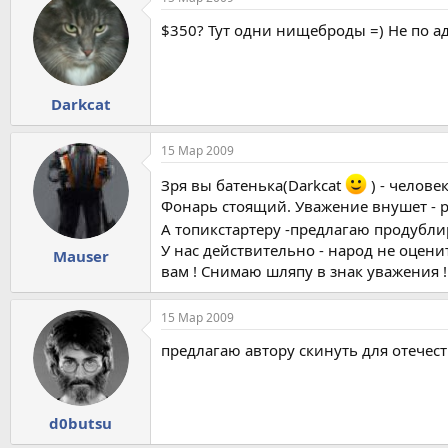
$350? Тут одни нищеброды =) Не по адр
Darkcat
15 Мар 2009
Зря вы батенька(Darkcat
) - челове
Фонарь стоящий. Уважение внушет - р
А топикстартеру -предлагаю продублир
У нас действительно - народ не оценит
Mauser
вам ! Снимаю шляпу в знак уважения ! 
15 Мар 2009
предлагаю автору скинуть для отечест
d0butsu