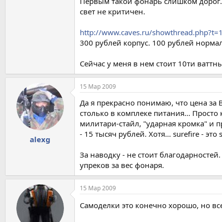
Первым такой фонарь слишком дорог. 
свет не критичен.
http://www.caves.ru/showthread.php?t=
300 рублей корпус. 100 рублей норма
Сейчас у меня в нем стоит 10ти ваттн
15 Мар 2009
Да я прекрасно понимаю, что цена за 
столько в комплеке питания... Прост
милитари-стайл, "ударная кромка" и п
- 15 тысяч рублей. Хотя... surefire - это s
alexg
За наводку - не стоит благодарносте
упреков за вес фонаря.
15 Мар 2009
Самоделки это конечно хорошо, но все