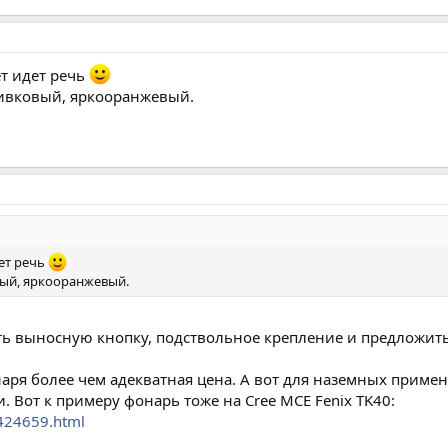
т идет речь
ливковый, яркооранжевый.
ет речь
вый, яркооранжевый.
ть выносную кнопку, подствольное крепление и предложить
аря более чем адекватная цена. А вот для наземных приме
Вот к примеру фонарь тоже на Cree MCE Fenix TK40:
/424659.html