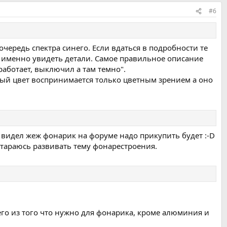
#6
чередь спектра синего. Если вдаться в подробности те
ь именно увидеть детали. Самое правильное описание
работает, выключил а там темно".
лтый цвет воспринимается только цветным зрением а оно
л видел жеж фонарик на форуме надо прикупить будет :-D
е стараюсь развивать тему фонарестроения.
ичего из того что нужно для фонарика, кроме алюминия и