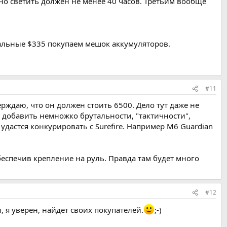
но светить должен не менее 40 часов. Третьим вообще
тальные $335 покупаем мешок аккумуляторов.
#11
ерждаю, что он должен стоить 6500. Дело тут даже не
 добавить немножко брутальности, "тактичности",
удастся конкурировать с Surefire. Например M6 Guardian
беспечив крепление на руль. Правда там будет много
#12
 я уверен, найдет своих покупателей.
;-)