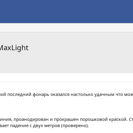
MaxLight
й последний фонарь оказался настолько удачным что може
ния, проанодирован и прокрашен порошковой краской. Стек
ает падение с двух метров (проверено).