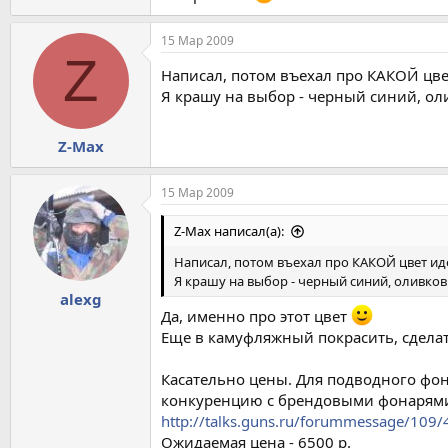
15 Мар 2009
Z
Написал, потом въехал про КАКОЙ цве
Я крашу на выбор - черный синий, о
Z-Max
15 Мар 2009
Z-Max написал(а):
Написал, потом въехал про КАКОЙ цвет ид
Я крашу на выбор - черный синий, оливко
alexg
Да, именно про этот цвет
Еще в камуфляжный покрасить, сдела
Касательно цены. Для подводного фон
конкуренцию с брендовыми фонарями. 
http://talks.guns.ru/forummessage/109
Ожидаемая цена - 6500 р.