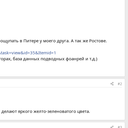
упать в Питере у моего друга. А так же Ростове.
t&task=view&id=35&Itemid=1
орах, база данных подводных фоанрей и т.д.)
#2
 делают яркого желто-зеленоватого цвета.
#3