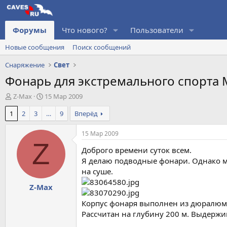
Форумы
Что нового?
Пользователи
Новые сообщения
Поиск сообщений
Снаряжение
Свет
Фонарь для экстремального спорта 
А
Д
Z-Max
15 Мар 2009
в
а
1
2
3
…
9
Вперёд
т
т
о
а
р
н
15 Мар 2009
т
а
Z
Доброго времени суток всем.
е
ч
м
а
Я делаю подводные фонари. Однако мо
ы
л
на суше.
а
Z-Max
Корпус фонаря выполнен из дюралюми
Рассчитан на глубину 200 м. Выдержив