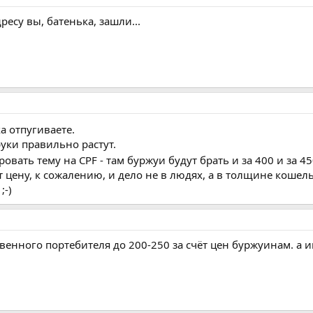
есу вы, батенька, зашли...
ка отпугиваете.
уки правильно растут.
овать тему на CPF - там буржуи будут брать и за 400 и за 4
 цену, к сожалению, и дело не в людях, а в толщине кошельк
;-)
венного портебителя до 200-250 за счёт цен буржуинам. а и