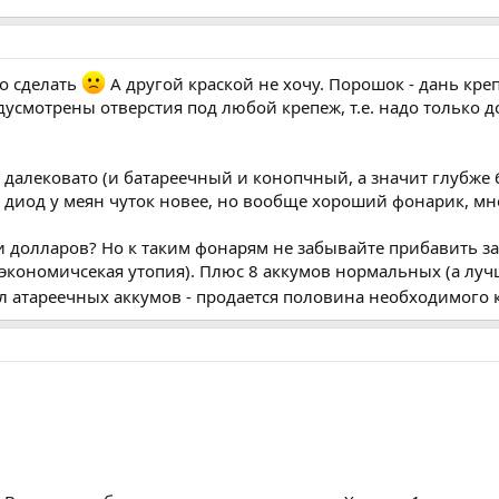
о сделать
А другой краской не хочу. Порошок - дань кр
дусмотрены отверстия под любой крепеж, т.е. надо только д
далековато (и батареечный и конопчный, а значит глубже 6
диод у меян чуток новее, но вообще хороший фонарик, мне
ти долларов? Но к таким фонарям не забывайте прибавить з
экономичсекая утопия). Плюс 8 аккумов нормальных (а лучш
кол атареечных аккумов - продается половина необходимого