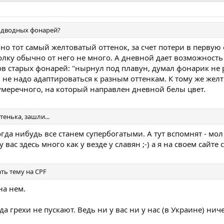
подводных фонарей?
о тот самый желтоватый оттенок, за счет потери в первую о
толку обычно от него не много. А дневной дает возможност
ов старых фонарей: "нырнул под плавун, думал фонарик не 
м не надо адаптироваться к разным оттенкам. К тому же же
умеречного, на который направлен дневной белы цвет.
тенька, зашли...
огда нибудь все станем супербогатыми. А тут вспомнят - мо
 вас здесь много как у везде у славян ;-) а я на своем сайт
ть тему на CPF
на нем.
да грехи не пускают. Ведь ни у вас ни у нас (в Украине) н