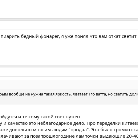
 пиарить бедный фонарег, я уже понял что вам откат светит 
м вообще не нужна такая яркость. Хватает 1го ватта, но светить долж
айдутся и те кому такой свет нужен.
у и качество это неблагодарное дело. Про переделки китаез
 Даже довольно многим людям "продал". Это было громко ск
лачивают за позапрошлогодине лампочки выдающие 20-40 