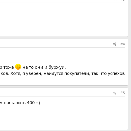
#4
50 тоже
на то они и буржуи.
ов. Хотя, я уверен, найдутся покупатели, так что успехов
#5
м поставить 400 =)