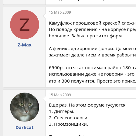
15 Мар 2009
Z
Камуфляж порошковой краской сложн
По поводу крепления - на корпусе пре
большое. Забыл про эитот форм.
Z-Max
А феникс да хорошие фонри. До моего 
зажимает давлением и время рабоыти 
6500р. это я так понимаю район 180-
использовании даже не говорим - это 
ато и 300 получится. Просто это при
15 Мар 2009
Еще раз. На этом форуме тусуются:
1. Диггеры.
2. Спелеостологи.
3. Промзонщики.
Darkcat