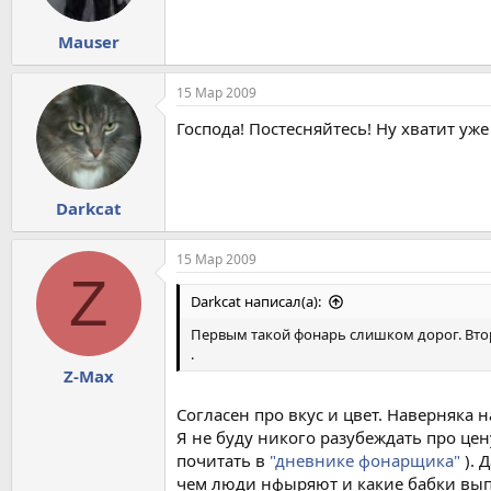
Mauser
15 Мар 2009
Господа! Постесняйтесь! Ну хватит уже
Darkcat
15 Мар 2009
Z
Darkcat написал(а):
Первым такой фонарь слишком дорог. Вторы
.
Z-Max
Согласен про вкус и цвет. Наверняка н
Я не буду никого разубеждать про цен
почитать в
"дневнике фонарщика"
).
чем люди нфыряют и какие бабки вып