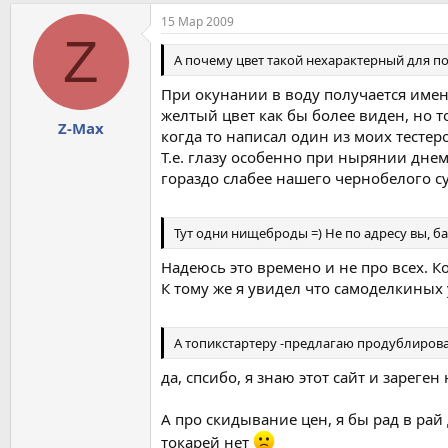
15 Мар 2009
Z
А почему цвет такой нехарактерный для 
При окунании в воду получается именн
желтый цвет как бы более виден, но 
Z-Max
когда то написал один из моих тестер
Т.е. глазу особенно при нырянии дне
гораздо слабее нашего чернобелого с
Тут одни нищеброды =) Не по адресу вы, ба
Надеюсь это времено и не про всех. К
К тому же я увидел что самоделкиных у
А топикстартеру -предлагаю продублирова
да, спсибо, я знаю этот сайт и зареген 
А про скидывание цен, я бы рад в рай 
токарей нет