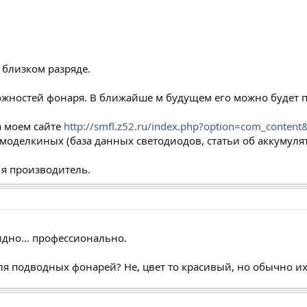
 близком разряде.
жностей фонаря. В ближайше м будущем его можно будет пощ
 моем сайте
http://smfl.z52.ru/index.php?option=com_conten
моделкиных (база данных светодиодов, статьи об аккумулят
, я производитель.
идно... профессионально.
ля подводных фонарей? Не, цвет то красивый, но обычно их