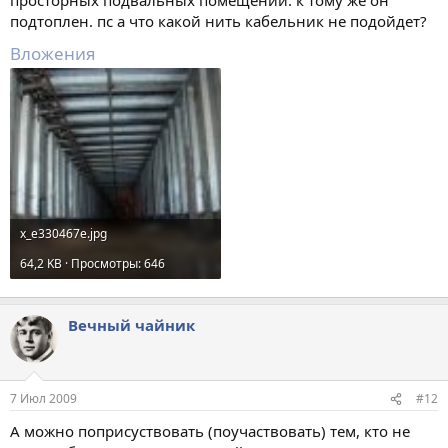
просторных подвальных помещений. к тому же он
подтоплен. пс а что какой нить кабельник не подойдет?
Вложения
x_e330467e.jpg
64,2 KB · Просмотры: 646
Вечный чайник
7 Июл 2009
#12
А можно поприсуствовать (поучаствовать) тем, кто не