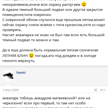
неохраняемое,иначе всю охрану распугаем
В идеале темный большой подвал или другое закрытое
помещение,типа ховринки.
С ховринкой облом случился еще прошлым летом,может
сейчас охрану сняли всвязи с типа кризисом,хотя хз надо
проверять.
Насчет аквапарка не знаю не был там если есть большой
темный подвал то можно и там.
Да и еще должна быть нормальная теплая солнечная
ЛЕТНЯЯ БЛИН
погода,ато под дождем и в холоде
неохото мерзнуть.
hemi
7 Июл 2009
#11
аквапарк тобишь аквадром матвеевский? или на
черкизоне? если про первый, то там нет особо