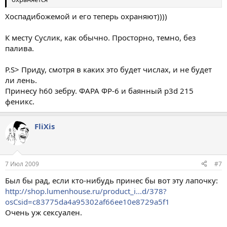
Хоспадибожемой и его теперь охраняют))))
К месту Суслик, как обычно. Просторно, темно, без
палива.
P.S> Приду, смотря в каких это будет числах, и не будет
ли лень.
Принесу h60 зебру. ФАРА ФР-6 и баянный p3d 215
феникс.
FliXis
7 Июл 2009
#7
Был бы рад, если кто-нибудь принес бы вот эту лапочку:
http://shop.lumenhouse.ru/product_i...d/378?
osCsid=c83775da4a95302af66ee10e8729a5f1
Очень уж сексуален.