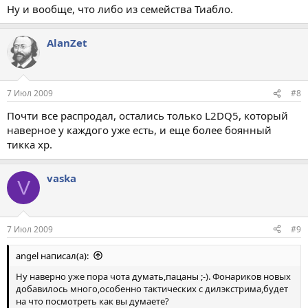
Ну и вообще, что либо из семейства Тиабло.
AlanZet
7 Июл 2009
#8
Почти все распродал, остались только L2DQ5, который
наверное у каждого уже есть, и еще более боянный
тикка хр.
vaska
V
7 Июл 2009
#9
angel написал(а):
Ну наверно уже пора чота думать,пацаны ;-). Фонариков новых
добавилось много,особенно тактических с дилэкстрима,будет
на что посмотреть как вы думаете?