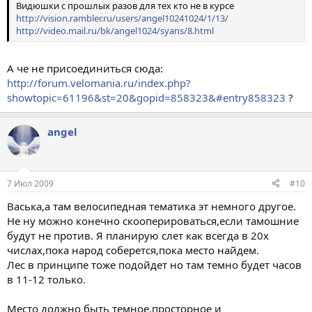
Видюшки с прошлых разов для тех кто не в курсе
http://vision.rambler.ru/users/angel10241024/1/13/
http://video.mail.ru/bk/angel1024/syans/8.html
А че не присоединиться сюда:
http://forum.velomania.ru/index.php?
showtopic=61196&st=20&gopid=858323&#entry858323
?
angel
7 Июл 2009
#10
Васька,а там велосипедная тематика эт немного другое.
Не ну можно конечно скооперироваться,если тамошние
будут не против. Я планирую слет как всегда в 20х
числах,пока народ соберется,пока место найдем.
Лес в принципе тоже подойдет но там темно будет часов
в 11-12 только.
Место должно быть темное,просторное и