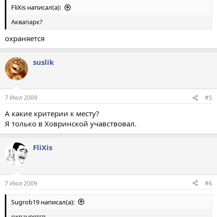
FliXis написал(а):
Аквапарк?
охраняется
suslik
7 Июл 2009
#5
А какие критерии к месту?
Я только в Ховринской учавствовал.
FliXis
7 Июл 2009
#6
Sugrob19 написал(а):
охраняется