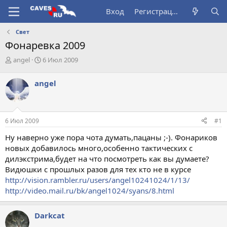
Вход
Регистрация
Свет
Фонаревка 2009
А
Д
angel
6 Июл 2009
в
а
т
т
angel
о
а
р
н
т
а
е
ч
6 Июл 2009
#1
м
а
ы
л
Ну наверно уже пора чота думать,пацаны ;-). Фонариков
а
новых добавилось много,особенно тактических с
дилэкстрима,будет на что посмотреть как вы думаете?
Видюшки с прошлых разов для тех кто не в курсе
http://vision.rambler.ru/users/angel10241024/1/13/
http://video.mail.ru/bk/angel1024/syans/8.html
Darkcat