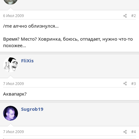
6 Июл 2009
#2
/me алчно облизнулся...
Время? Место? Ховринка, боюсь, отпадает, нужно что-то
похожее...
FliXis
7 Июл 2009
#3
Аквапарк?
Sugrob19
7 Июл 2009
#4