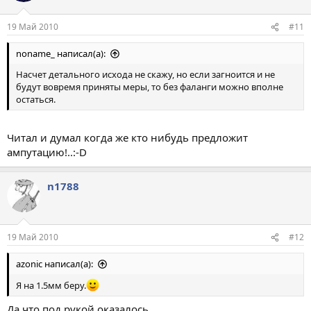
19 Май 2010
#11
noname_ написал(а):
Насчет детального исхода не скажу, но если загноится и не
будут вовремя приняты меры, то без фаланги можно вполне
остаться.
Читал и думал когда же кто нибудь предложит
ампутацию!..:-D
n1788
19 Май 2010
#12
azonic написал(а):
Я на 1.5мм беру.
Да что под рукой оказалось