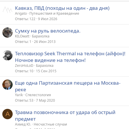
Кавказ, ПВД (походы на один - два дня)
Arigato
Путешествия и Краеведение
Ответы
122
9 Июл 2026
Сумку на руль велосипеда.
KILOwatt
Барахолка
Ответы
1
26 Июн 2013
Тепловизор Seek Thermal на телефон (айфон)!
Ночное видение на телефон!
ZeroHoLoD
Барахолка
Ответы
10
15 Сен 2015
Еще одна Партизанская пещера на Москва-
реке
Yarik
Спелестология
Ответы
53
7 Мар 2020
Травма позвоночника от удара об острый
А
предмет
Ахмед Ю.
Несчастные случаи