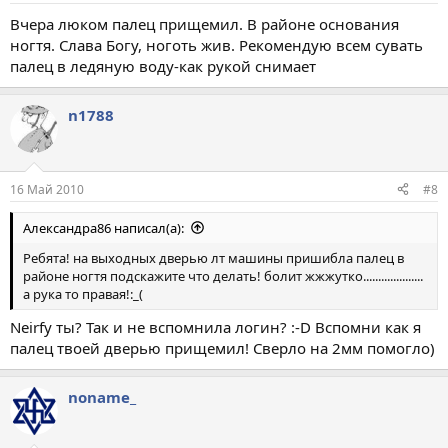
Вчера люком палец прищемил. В районе основания
ногтя. Слава Богу, ноготь жив. Рекомендую всем сувать
палец в ледяную воду-как рукой снимает
n1788
16 Май 2010
#8
Александра86 написал(а):
Ребята! на выходных дверью лт машины пришибла палец в
районе ногтя подскажите что делать! болит жжжутко....................
а рука то правая!:_(
Neirfy ты? Так и не вспомнила логин? :-D Вспомни как я
палец твоей дверью прищемил! Сверло на 2мм помогло)
noname_