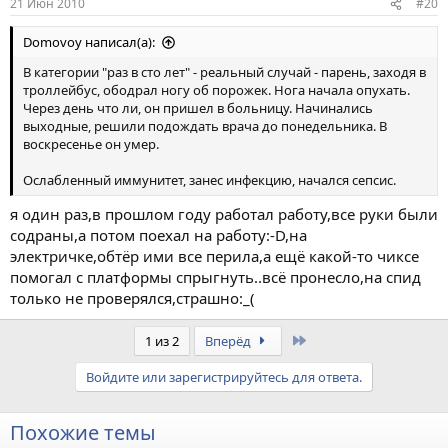
21 Июн 2010
#20
Domovoy написал(а):
В категории "раз в сто лет" - реальный случай - парень, заходя в
троллейбус, ободрал ногу об порожек. Нога начала опухать.
Через день что ли, он пришел в больницу. Начинались
выходные, решили подождать врача до понедельника. В
воскресенье он умер.
Ослабленный иммунитет, занес инфекцию, начался сепсис.
я один раз,в прошлом году работал работу,все руки были
содраны,а потом поехал на работу:-D,на
электричке,обтёр ими все перила,а ещё какой-то чиксе
помогал с платформы спрыгнуть..всё пронесло,на спид
только не проверялся,страшно:_(
Last
1 из 2
Вперёд
Войдите или зарегистрируйтесь для ответа.
Похожие темы