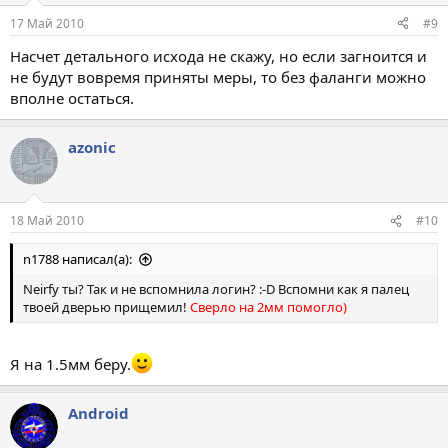
17 Май 2010
#9
Насчет детального исхода не скажу, но если загноится и
не будут вовремя приняты меры, то без фаланги можно
вполне остаться.
azonic
18 Май 2010
#10
n1788 написал(а):
Neirfy ты? Так и не вспомнила логин? :-D Вспомни как я палец
твоей дверью прищемил!
Сверло на 2мм помогло)
Я на 1.5мм беру.
Android