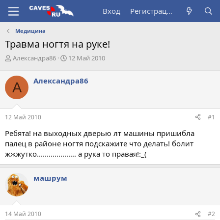
Вход
Регистрация
Медицина
Травма ногтя на руке!
А
Д
Александра86
12 Май 2010
в
а
т
т
Александра86
А
о
а
р
н
т
а
е
ч
12 Май 2010
#1
м
а
ы
л
Ребята! на выходных дверью лт машины пришибла
а
палец в районе ногтя подскажите что делать! болит
жжжутко.................... а рука то правая!:_(
машрум
14 Май 2010
#2