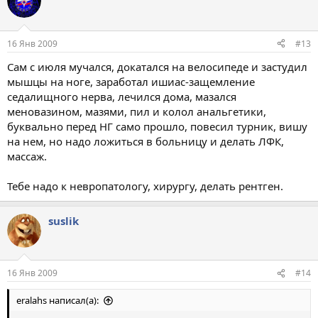
16 Янв 2009
#13
Сам с июля мучался, докатался на велосипеде и застудил
мышцы на ноге, заработал ишиас-защемление
седалищного нерва, лечился дома, мазался
меновазином, мазями, пил и колол анальгетики,
буквально перед НГ само прошло, повесил турник, вишу
на нем, но надо ложиться в больницу и делать ЛФК,
массаж.
Тебе надо к невропатологу, хирургу, делать рентген.
suslik
16 Янв 2009
#14
eralahs написал(а):