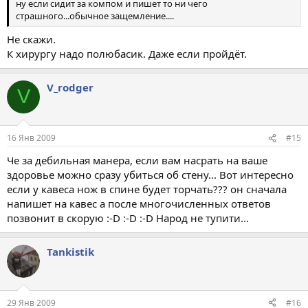
ну если сидит за компом и пишет то ни чего
страшного...обычное защемление....
Не скажи.
К хирургу надо полюбасик. Даже если пройдёт.
V_rodger
V
16 Янв 2009
#15
Че за дебильная манера, если вам насрать на ваше
здоровье можно сразу убиться об стену... Вот интересно
если у кавеса нож в спине будет торчать??? он сначала
напишет на кавес а после многочисленных ответов
позвонит в скорую :-D :-D :-D Народ не тупити...
Tankistik
29 Янв 2009
#16