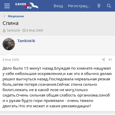
Вход
Регистрация
Медицина
Спина
А
Д
Tankistik
8 Янв 2009
в
а
т
т
Tankistik
о
а
р
н
т
а
е
ч
8 Янв 2009
#1
м
а
ы
л
Дело было 15 минут назад.Блуждая по комнате нащумал
а
у себя небольшое искревление,и как это я обычно делаю
решил выгнуться назад.Последовала нереальная резкая
боль,затем потеря сознания.Сейчас спина сильно
болит,лежать не в какой позе не могу,только
сидеть.Очень сильная общая слабость организма,озноб
и к рукам будто гири привязали - очень тяжело
двигать.Что это может и какие рекомендации?