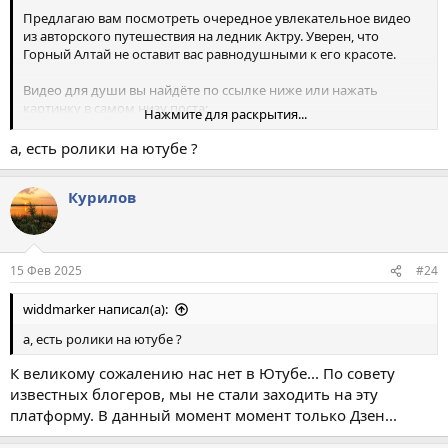
Предлагаю вам посмотреть очередное увлекательное видео
из авторского путешествия на ледник Актру. Уверен, что
Горный Алтай не оставит вас равнодушными к его красоте.
Видео для души вы найдёте по ссылке ниже или нажать
картинку в самом низу поста:
Нажмите для раскрытия...
https://dzen.ru/video/watch/65fbe26135e7fb1f805cc4ce
а, есть ролики на ютубе ?
Твой мир приключений +7 905 989 9172 What’s App
Курилов
"Видео Гид Путешествий" - мы в силах подарить Вам
прекрасный отдых на Алтае!
15 Фев 2025
#24
widdmarker написал(а):
а, есть ролики на ютубе ?
К великому сожалению нас нет в Ютубе... По совету
известных блогеров, мы не стали заходить на эту
платформу. В данный момент момент только Дзен...