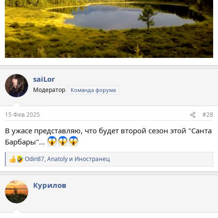
saiLor
Модератор
Команда форума
15 Фев 2025
#28
В ужасе представляю, что будет второй сезон этой "Санта
Барбары"...
Odin87
,
Anatoly
и
Иностранец
Р
е
а
Курилов
к
ц
и
и
: