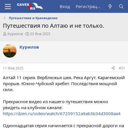
Вход
Регистрация
Путешествия и Краеведение
Путешествия по Алтаю и не только.
А
Д
Курилов
23 Янв 2025
в
а
т
т
Курилов
о
а
р
н
т
а
е
ч
11 Фев 2025
#21
м
а
ы
л
Алтай 11 серия. Верблюжья шея. Река Аргут. Карагемский
а
прорыв. Южно-Чуйский хребет. Последствия мощной
сели.
Прекрасное видео из нашего путешествия можно
увидеть на клубном канале:
https://dzen.ru/video/watch/67259152a9ab3b34d3008aa4
Одиннадцатая серия начинается с прекрасной дороги на