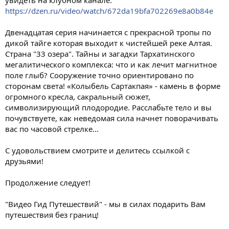
https://dzen.ru/video/watch/672da19bfa702269e8a0b84e
Двенадцатая серия начинается с прекрасной тропы по
дикой тайге которая выходит к чистейшей реке Алтая.
Страна "33 озера". Тайны и загадки Тархатинского
мегалитического комплекса: что и как лечит магнитное
поле глыб? Сооружение точно ориентировано по
сторонам света! «Колыбель Сартакпая» - камень в форме
огромного кресла, сакральный сюжет,
символизирующий плодородие. Расслабьте тело и вы
почувствуете, как неведомая сила начнет поворачивать
вас по часовой стрелке...
С удовольствием смотрите и делитесь ссылкой с
друзьями!
Продолжение следует!
"Видео Гид Путешествий" - мы в силах подарить Вам
путешествия без границ!