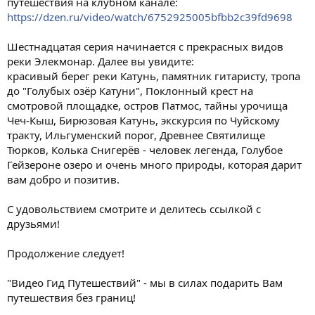
путешествия на клубном канале:
https://dzen.ru/video/watch/6752925005bfbb2c39fd9698
Шестнадцатая серия начинается с прекрасных видов
реки Элекмонар. Далее вы увидите:
красивый берег реки Катунь, памятник гитаристу, тропа
до "Голубых озёр Катуни", Поклонный крест на
смотровой площадке, остров Патмос, тайны урочища
Чеч-Кыш, Бирюзовая Катунь, экскурсия по Чуйскому
тракту, Ильгуменский порог, Древнее Святилище
Тюрков, Колька Снигерёв - человек легенда, Голубое
Гейзероне озеро и очень много природы, которая дарит
вам добро и позитив.
С удовольствием смотрите и делитесь ссылкой с
друзьями!
Продолжение следует!
"Видео Гид Путешествий" - мы в силах подарить Вам
путешествия без границ!