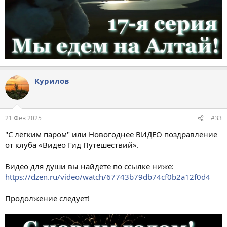
Курилов
21 Фев 2025
#33
"С лёгким паром" или Новогоднее ВИДЕО поздравление
от клуба «Видео Гид Путешествий».
Видео для души вы найдёте по ссылке ниже:
https://dzen.ru/video/watch/67743b79db74cf0b2a12f0d4
Продолжение следует!