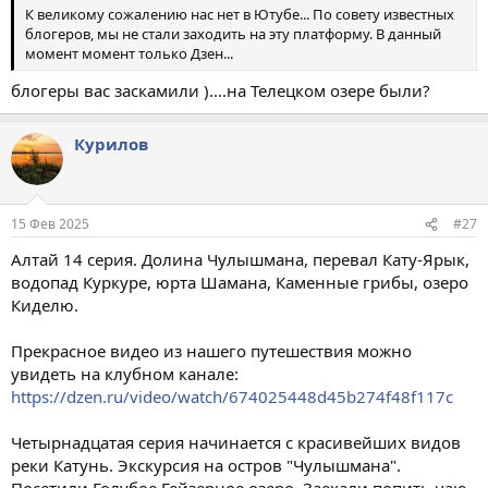
К великому сожалению нас нет в Ютубе... По совету известных
блогеров, мы не стали заходить на эту платформу. В данный
момент момент только Дзен...
блогеры вас заскамили )....на Телецком озере были?
Курилов
15 Фев 2025
#27
Алтай 14 серия. Долина Чулышмана, перевал Кату-Ярык,
водопад Куркуре, юрта Шамана, Каменные грибы, озеро
Киделю.
Прекрасное видео из нашего путешествия можно
увидеть на клубном канале:
https://dzen.ru/video/watch/674025448d45b274f48f117c
Четырнадцатая серия начинается с красивейших видов
реки Катунь. Экскурсия на остров "Чулышмана".