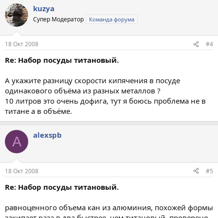
kuzya
Супер Модератор
Команда форума
18 Окт 2008
#4
Re: Набор посуды титановый.
А укажите разницу скорости кипячения в посуде
одинакового объёма из разных металлов ?
10 литров это очень дофига, тут я боюсь проблема не в
титане а в объёме.
alexspb
A
18 Окт 2008
#5
Re: Набор посуды титановый.
равноценного объема кан из алюминия, похожей формы
закипает раза в два быстрее, чем титановый, проверено