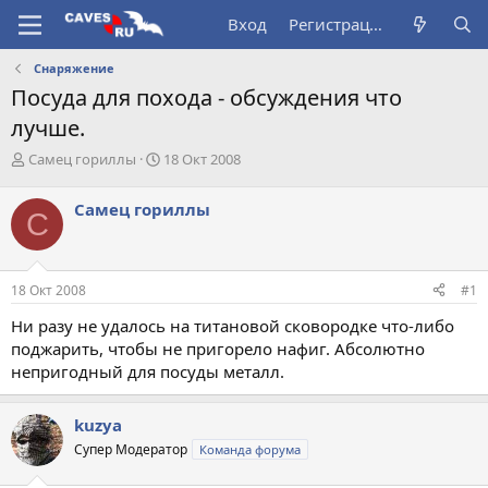
Вход
Регистрация
Снаряжение
Посуда для похода - обсуждения что
лучше.
А
Д
Самец гориллы
18 Окт 2008
в
а
т
т
Самец гориллы
С
о
а
р
н
т
а
е
ч
18 Окт 2008
#1
м
а
ы
л
Ни разу не удалось на титановой сковородке что-либо
а
поджарить, чтобы не пригорело нафиг. Абсолютно
непригодный для посуды металл.
kuzya
Супер Модератор
Команда форума