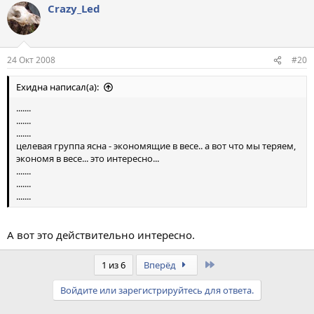
Crazy_Led
24 Окт 2008
#20
Ехидна написал(а):
.......
.......
.......
целевая группа ясна - экономящие в весе.. а вот что мы теряем,
экономя в весе... это интересно...
.......
.......
.......
А вот это действительно интересно.
Last
1 из 6
Вперёд
Войдите или зарегистрируйтесь для ответа.