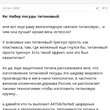
24 Окт 2008
#15
Re: Набор посуды титановый.
ине вот еще раму велосипедную сватали титановую... и
чем она лучше? кроме веса, естессно?
У знакомых кан титановый треснул просто, как
пластмасса, там, где железный еще гнулся бы, титановый
просто треснул. Есть такой эффект, или это был
квазититан?
Ах да, еще защитники титана рассказывали мне, что
изготовление титановой посуды это шедевр мирового
производства и мега-нано-технологии, в частности
великая космическая держава Россия, не располагает
такими технолгиями чтобы изготовить титановую
кружку...
а давайте кто-ть выложит АКТУАЛЬНЫЕ циферные
данные о теплопроводности, теполемкости титана и