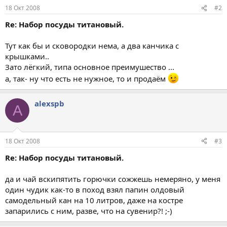
18 Окт 2008
#2
Re: Набор посуды титановый.
Тут как бы и сковородки нема, а два канчика с
крышками..
Зато лёгкий, типа основное преимушество ...
а, так- ну что есть не нужное, то и продаём
alexspb
A
18 Окт 2008
#3
Re: Набор посуды титановый.
да и чай вскипятить горючки сожжешь немеряно, у меня
один чудик как-то в поход взял папин олдовый
самодельный кан на 10 литров, даже на костре
запарились с ним, разве, что на сувенир?! ;-)