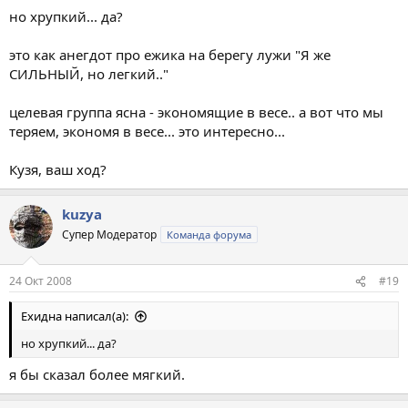
но хрупкий... да?
это как анегдот про ежика на берегу лужи "Я же
СИЛЬНЫЙ, но легкий.."
целевая группа ясна - экономящие в весе.. а вот что мы
теряем, экономя в весе... это интересно...
Кузя, ваш ход?
kuzya
Супер Модератор
Команда форума
24 Окт 2008
#19
Ехидна написал(а):
но хрупкий... да?
я бы сказал более мягкий.