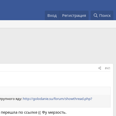
Вход
Регистрация
Поиск
#41
трупного яду:
http://golodanie.su/forum/showthread.php?
перешла по ссылке (( Фу мерзость.