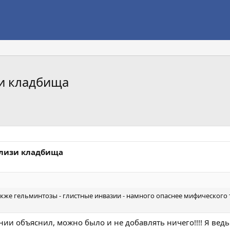
зи кладбища
близи кладбища
акже гельминтозы - глистные инвазии - намного опаснее мифического 
ии объяснил, можно было и не добавлять ничего!!!! Я ведь 