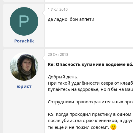
1 Июл 2010
P
да ладно. бон аппети!
Porychik
20 Окт 2013
Re: Опасность купанияв водоёме в
Добрый день.
При такой удалённости озера от клад
юрист
Купайтесь на здоровье, но я бы на Ваш
Сотрудники правоохранительных орга
P.S. Когда проходил практику в одном
после убийства с расчленёнкой, а дру
ты ещё и не пожил совсем".