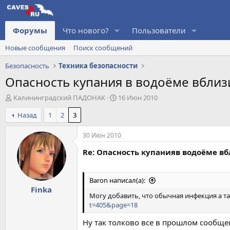
Форумы
Что нового?
Пользователи
Новые сообщения
Поиск сообщений
Безопасность
Техника безопасности
Опасность купания в водоёме вбли
А
Д
Калининградский ПАДОНАК
16 Июн 2010
в
а
Назад
1
2
3
т
т
о
а
р
н
30 Июн 2010
т
а
Re: Опасность купанияв водоёме в
е
ч
м
а
ы
л
а
Baron написал(а):
Finka
Могу добавить, что обычная инфекция а т
t=405&page=18
Ну так толково все в прошлом сообщен