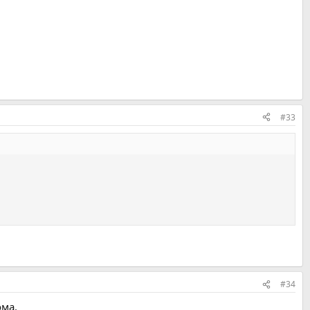
#33
#34
ома.