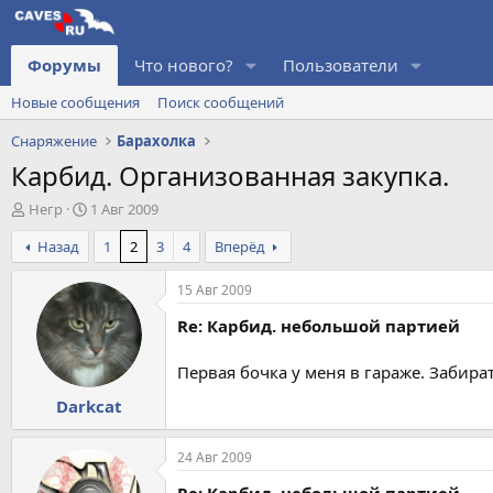
Форумы
Что нового?
Пользователи
Новые сообщения
Поиск сообщений
Снаряжение
Барахолка
Карбид. Организованная закупка.
А
Д
Негр
1 Авг 2009
в
а
Назад
1
2
3
4
Вперёд
т
т
о
а
р
н
15 Авг 2009
т
а
Re: Карбид. небольшой партией
е
ч
м
а
ы
л
Первая бочка у меня в гараже. Забира
а
Darkcat
24 Авг 2009