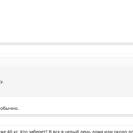
у.
к обычно.
же 40 кг. Кто заберет? В вск я целый день дома или около д