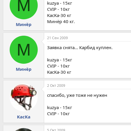
М
kuzya - 15кг
CVIP - 10кг
KacKa-30 кг
Минёр 40 кг.
Минёр
21 Сен 2009
М
Заявка снята... Карбид куплен.
kuzya - 15кг
CVIP - 10кг
Минёр
KacKa-30 кг
2 Окт 2009
спасибо, уже тоже не нужен
kuzya - 15кг
CVIP - 10кг
KacKa
5 Окт 2009