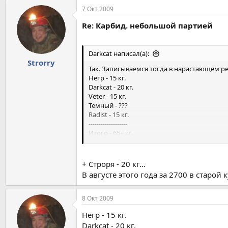
7 Окт 2009
Re: Карбид. небольшой партией
Darkcat написал(а):
Strorry
Так. Записываемся тогда в нарастающем р
Негр - 15 кг.
Darkcat - 20 кг.
Veter - 15 кг.
Темный - ???
Radist - 15 кг.
-------------------
Итого - 65+ кг.
Копируйте этот список и добавляйте/исправл
+ Строря - 20 кг...
В августе этого года за 2700 в старой
8 Окт 2009
Негр - 15 кг.
Darkcat - 20 кг.