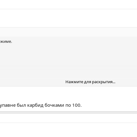
ежиме.
Нажмите для раскрытия...
яйте себя. Бочка сейчас стоит 5400 (если кто знает где дешевле - напиш
 купавне был карбид бочками по 100.