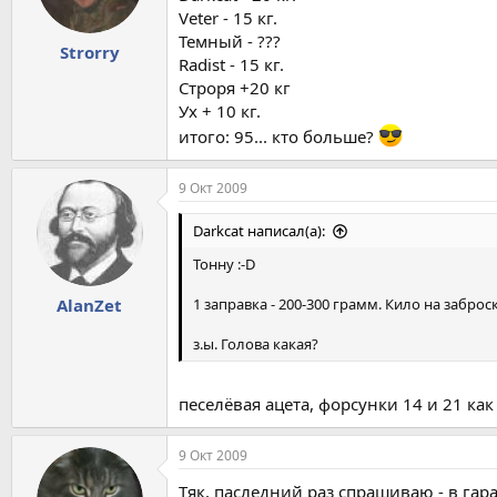
Veter - 15 кг.
Темный - ???
Strorry
Radist - 15 кг.
Строря +20 кг
Ух + 10 кг.
итого: 95... кто больше?
9 Окт 2009
Darkcat написал(а):
Тонну :-D
1 заправка - 200-300 грамм. Кило на заброск
AlanZet
з.ы. Голова какая?
песелёвая ацета, форсунки 14 и 21 ка
9 Окт 2009
Тяк, паследний раз спрашиваю - в гара