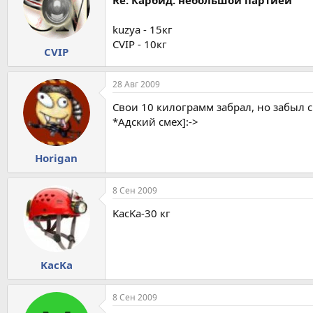
Re: Карбид. небольшой партией
kuzya - 15кг
CVIP - 10кг
CVIP
28 Авг 2009
Свои 10 килограмм забрал, но забыл с
*Адский смех]:->
Horigan
8 Сен 2009
KacKa-30 кг
KacKa
8 Сен 2009