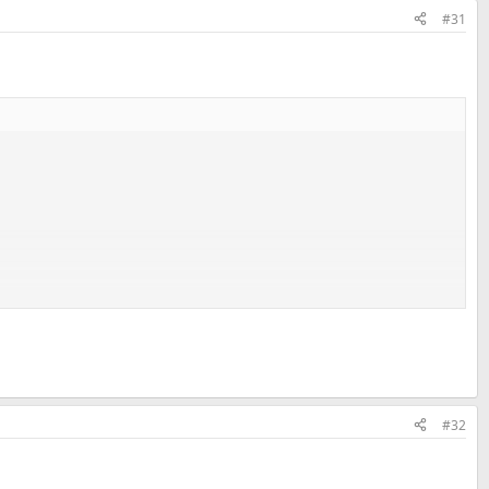
#31
ите), тоесть 1 кг = 45 рублей.
#32