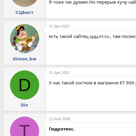
Я тоже так думаю.Но перерыв кучу сайт
СЦБист
31 Дек 2007
есть такой сайтец ццц.irr.ru , там по
dimon_bw
31 Дек 2007
D
У нас такой костюм в магазине КТ 900 
Div
23 Янв 2008
T
Гидротекс.