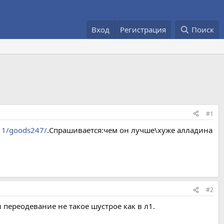
Вход
Регистрация
Поиск
#1
d11/goods247/
.Спрашивается:чем он лучше\хуже алладина
#2
 переодевание не такое шустрое как в л1.