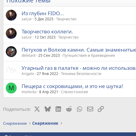
Похожие темы
Из глубин FIDO...
saiLor
5 Дек 2025
Творчество
Творчество коллеги.
saiLor
12 Окт 2023
Творчество
Петухов и Волхов камни. Самые знаменитые
deletant
25 Сен 2023
Путешествия и Краеведение
Угарный газ в палатке - можно ли использов
Arigato
27 Янв 2022
Техника безопасности
Пещера с сокровищами, и это не шутка!
M
mishicko
8 Апр 2021
Спелестология
X
Bluesky
LinkedIn
Reddit
WhatsApp
Электронная почт
Ссылка
Поделиться:
Снаряжение
Снаряжение