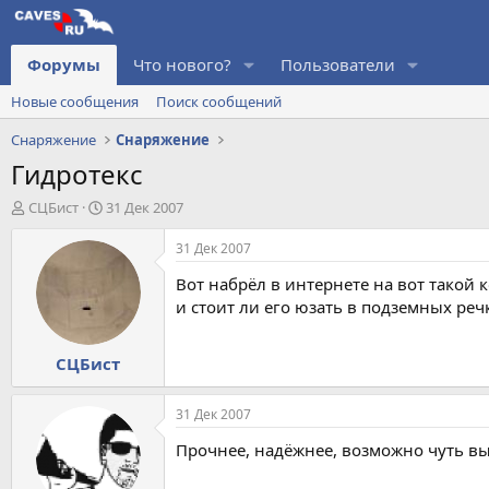
Форумы
Что нового?
Пользователи
Новые сообщения
Поиск сообщений
Снаряжение
Снаряжение
Гидротекс
А
Д
СЦБист
31 Дек 2007
в
а
т
т
31 Дек 2007
о
а
Вот набрёл в интернете на вот такой 
р
н
т
а
и стоит ли его юзать в подземных реч
е
ч
м
а
СЦБист
ы
л
а
31 Дек 2007
Прочнее, надёжнее, возможно чуть выш