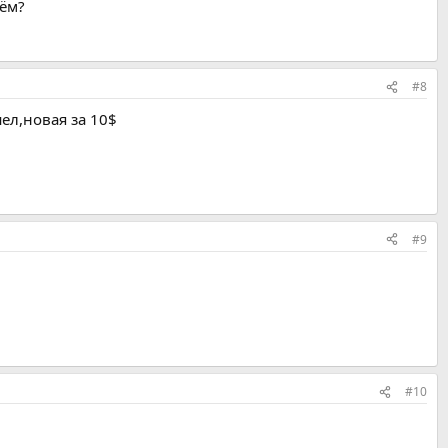
чём?
#8
шел,новая за 10$
#9
#10