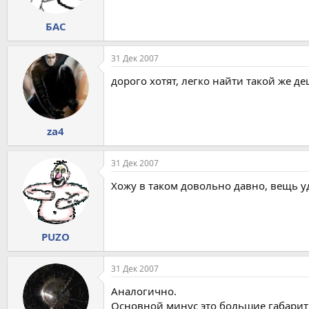
БАС
31 Дек 2007
дорого хотят, легко найти такой же д
za4
31 Дек 2007
Хожу в таком довольно давно, вещь уд
PUZO
31 Дек 2007
Аналогично.
Основной минус это большие габариты