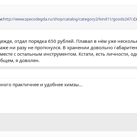
м:
http://www.specodegda.ru/shop/catalog/category2/kind11/goods247/
.С
дежде, отдал порядка 650 рублей. Плавал в нём уже нескол
аже ни разу не проткнулся. В хранении довольно габаритен
вместе с остальным инструментом. Кстати, есть личности, о
бщем, я доволен.
много практичнее и удобнее химзы...