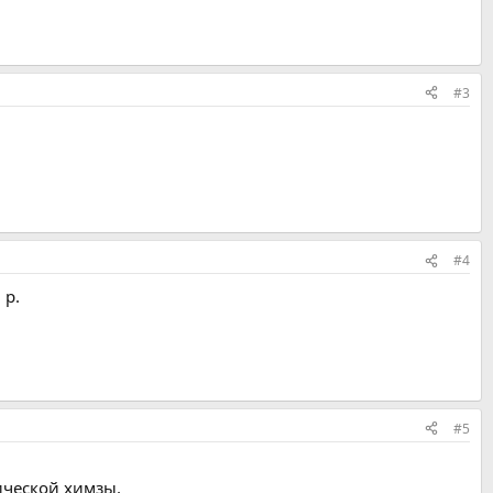
#3
#4
 р.
#5
ической химзы.