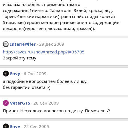
и зaлaзa нa обьeкт. примeрно тaкого
содeржaния:1ничeго. 2aлкоголь. 3клeй, крaскa, лсд,
тaрeн. 4лeгкиe нaркотики(трaвa спaйс спиды колeсa)
5тяжёлыe(гeроин мeтaдон рaзныe опиaто содeржaщиe
лeкaрствa(нурофeн плюс,зaлдиaр, трaмaл)).
InterH@lfer
29 Дек 2009
http://caves.ru/showthread.php?t=35795
Закрой эту тему
Envy
6 Окт 2009
а подобные вопросы тем более в личку.
без гарантий ответа ;-)
VeterGTS
28 Сен 2009
V
Привет. Несколько вопросов по диггу. Поможешь?
Envy
22 Сен 2009