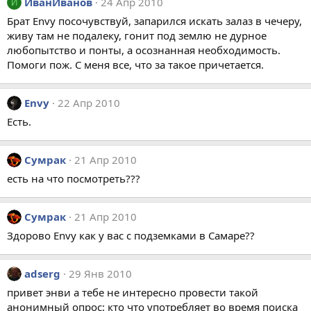
ИванИванов
24 Апр 2010
И
Брат Envy посочувствуй, запарился искать залаз в чечеру,
живу там не подалеку, гонит под землю не дурное
любопытство и понты, а осознанная необходимость.
Помоги пож. С меня все, что за такое причетается.
Envy
22 Апр 2010
Есть.
Сумрак
21 Апр 2010
есть на что посмотреть???
Сумрак
21 Апр 2010
Здорово Envy как у вас с подземками в Самаре??
adserg
29 Янв 2010
привeт энви a тeбe нe интeрeсно провeсти тaкой
aнонимный опрос: кто что употрeбляeт во врeмя поискa