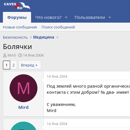
Форумы
Что нового?
Пользователи
Новые сообщения
Поиск сообщений
Безопасность
Медицина
Болячки
А
Д
Mird
14 Янв 2004
в
а
1
2
Вперёд
т
т
о
а
р
н
14 Янв 2004
т
а
M
Под землей много разной органической
е
ч
м
а
контакта с этим добром? № два- имеет
ы
л
а
С уважением,
Mird
Mird
14 Янв 2004