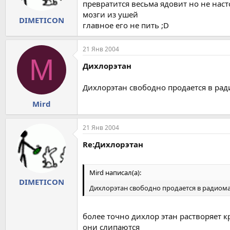
превратится весьма ядовит но не наст
мозги из ушей
DIMETICON
главное его не пить ;D
21 Янв 2004
M
Дихлорэтан
Дихлорэтан свободно продается в радио
Mird
21 Янв 2004
Re:Дихлорэтан
Mird написал(а):
DIMETICON
Дихлорэтан свободно продается в радиомага
более точно дихлор этан растворяет 
они слипаются