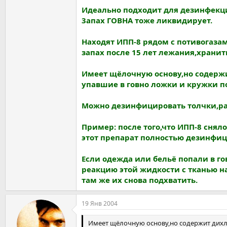
Идеально подходит для дезинфекц
3апах ГОВНА тоже ликвидирует.
Находят ИПП-8 рядом с потивогаза
запах после 15 лет лежания,хранит
Имеет щёлочную основу,но содержи
упавшие в говно ложки и кружки по
Можно дезинфицировать толчки,рак
Пример: после того,что ИПП-8 сня
этот препарат полностью дезинфици
Если одежда или бельё попали в г
реакцию этой жидкости с тканью на
там же их снова подхватить.
19 Янв 2004
Имеет щёлочную основу,но содержит дихлор