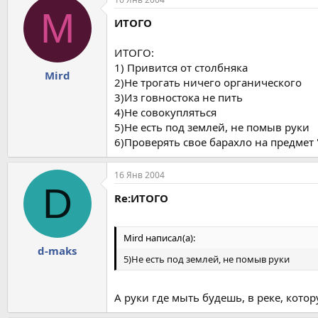
M
ИТОГО
ИТОГО:
1) Привится от столбняка
Mird
2)Не трогать ничего органического
3)Из говностока не пить
4)Не совокупляться
5)Не есть под землей, не помыв руки
6)Проверять свое барахло на предмет 
16 Янв 2004
D
Re:ИТОГО
Mird написал(а):
d-maks
5)Не есть под землей, не помыв руки
А руки где мыть будешь, в реке, кот