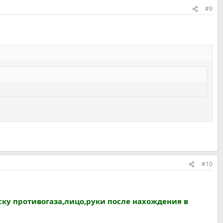
#9
#10
ку противогаза,лицо,руки после нахождения в