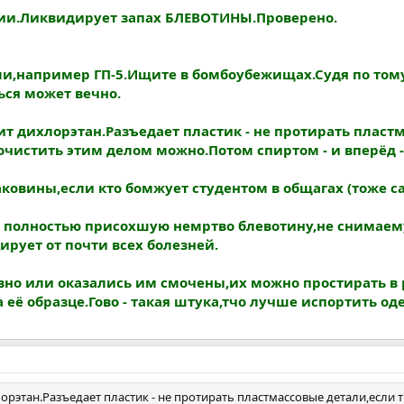
ии.Ликвидирует запах БЛЕВОТИНЫ.Проверено.
ми,например ГП-5.Ищите в бомбоубежищах.Судя по том
ься может вечно.
т дихлорэтан.Разъедает пластик - не протирать пластм
чистить этим делом можно.Потом спиртом - и вперёд - 
овины,если кто бомжует студентом в общагах (тоже сам
ло полностью присохшую немртво блевотину,не снимае
рует от почти всех болезней.
овно или оказались им смочены,их можно простирать в 
 её образце.Гово - такая штука,тчо лучше испортить о
этан.Разъедает пластик - не протирать пластмассовые детали,если т