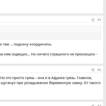
#5
 там ... подкину координаты.
на нем сидящих... Но ничего страшного не произошло -
#6
Но это просто грязь - она и в Африке грязь. Главное,
ы шуганул при укладывании беременную самку. От такого
#7