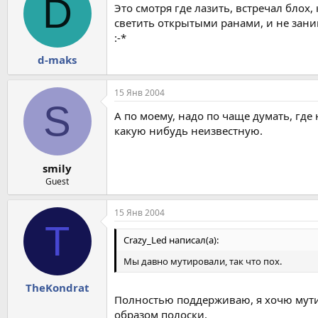
D
Это смотря где лазить, встречал блох
светить открытыми ранами, и не зани
:-*
d-maks
15 Янв 2004
S
А по моему, надо по чаще думать, где
какую нибудь неизвестную.
smily
Guest
15 Янв 2004
T
Crazy_Led написал(а):
Мы давно мутировали, так что пох.
TheKondrat
Полностью поддерживаю, я хочю мутир
образом полоски.