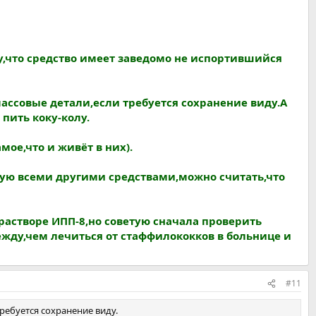
у,что средство имеет заведомо не испортившийся
ассовые детали,если требуется сохранение виду.А
пить коку-колу.
ое,что и живёт в них).
мую всеми другими средствами,можно считать,что
растворе ИПП-8,но советую сначала проверить
дежду,чем лечиться от стаффилококков в больнице и
#11
ребуется сохранение виду.