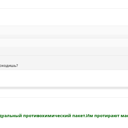
 походишь?
видуальный противохимический пакет.Им протирают мас