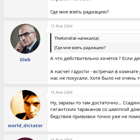
Где мне взять радиацию?
15 Янв 2004
TheKondrat написал(а):
[Где мне взять радиацию?
А что действительно хочется ? Если д
Gleb
А насчет гадости - встречал в комна
нас не покусали. Хотя было не очень т
16 Янв 2004
Ну, заразы-то там достаточно... Ссади
гигантских тараканов со шмоткой дом
бедствия прививки точно уже не помогут
world_dictator
16 Янв 2004