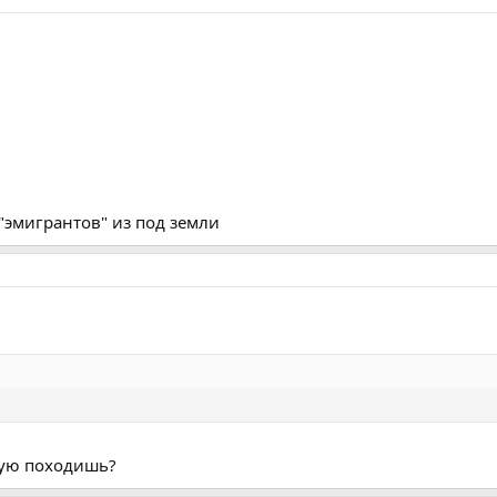
"эмигрантов" из под земли
орую походишь?