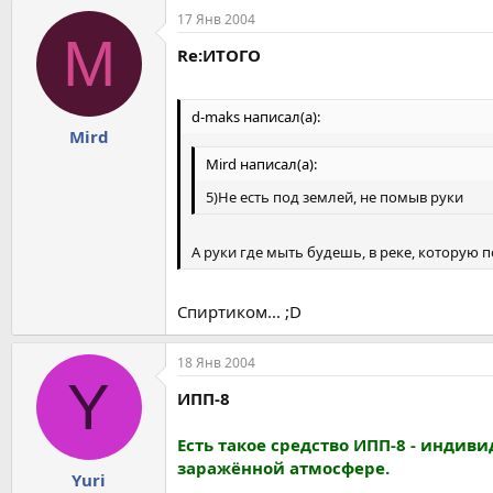
17 Янв 2004
M
Re:ИТОГО
d-maks написал(а):
Mird
Mird написал(а):
5)Не есть под землей, не помыв руки
А руки где мыть будешь, в реке, которую
Спиртиком... ;D
18 Янв 2004
Y
ИПП-8
Есть такое средство ИПП-8 - инди
заражённой атмосфере.
Yuri