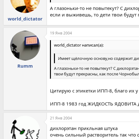
А глазоньки-то не повытекут? С дихл
если и выживешь, то дети твои будут 
world_dictator
19 Янв 2004
world_dictator написал(а):
Имеет щёлочную основу,но содержит дихл
Rumm
А глазоньки-то не повытекут? С дихлорэта
твои будут прекрасны, как после Чорнобыл
Цитирую с этикетки ИПП-8, благо их у
ИПП-8 1983 год ЖИДКОСТЬ ЯДОВИТА 
21 Янв 2004
дихлорэтан прикльная штука
очень сильный растворитель так что 