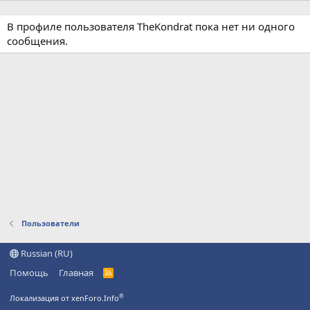
В профиле пользователя TheKondrat пока нет ни одного
сообщения.
Пользователи
Russian (RU)
Помощь
Главная
R
S
S
®
Локализация от xenForo.Info