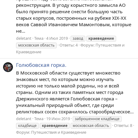
реконструкция. В угоду корыстного замысла АО
было принято решение снести большую часть
старых корпусов, построенных на рубеже XIX-XX
веков Саввой Ивановичем Мамонтовым, которые
не...
deletant
Тема
4 Июл 2019
завод
краеведение
Ответы: 4
Форум:
Путешествия и
московская область
Краеведение
Голюбовская горка.
В Московской области существует множество
знаковых мест, по которым можно изучать
историю не только малой родины, но и всей
страны. Одним из таких памятных мест города
Дзержинского является Голюбовская горка –
уникальный природный объект, где среди
реликтовых сосен сохранилось старообрядческое...
deletant
Тема
19 Июн 2019
заброшенное кладбище
Ответы: 8
кладбище
краеведение
московская область
Форум:
Путешествия и Краеведение