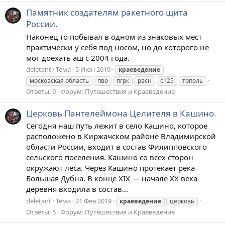
Памятник создателям ракетного щита
России.
Наконец то побывал в одном из знаковых мест
практически у себя под носом, но до которого не
мог доехать аш с 2004 года.
deletant
Тема
5 Июн 2019
краеведение
московская область
пво
пгрк
рвсн
с125
тополь
Ответы: 9
Форум:
Путешествия и Краеведение
Церковь Пантелеймона Целителя в Кашино.
Сегодня наш путь лежит в село Кашино, которое
расположено в Киржачском районе Владимирской
области России, входит в состав Филипповского
сельского поселения. Кашино со всех сторон
окружают леса. Через Кашино протекает река
Большая Дубна. В конце XIX — начале XX века
деревня входила в состав...
deletant
Тема
21 Фев 2019
краеведение
церковь
Ответы: 5
Форум:
Путешествия и Краеведение