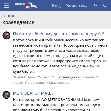
Вход
Регистрация
Теги
краеведение
Памятник боевому десантному планеру А-7.
К этой локации я собирался несколько лет, так уж
завелось в моей практике. Порой срываюсь с места
и еду за тридевять земель, а чаще вынашиваю
идею какое-то время, откладывая в долгий ящик,
хотя не раз проезжал в паре тройке километров, но
всё было не до суг. В этот осенний день нам не
куда было...
deletant
Тема
26 Сен 2021
Ответы: 2
краеведение
Форум:
Путешествия и Краеведение
МЕТРОВАГОНМАШ.
На территории АО МЕТРОВАГОНМАШ бывшем
Мытищинском Машиностроительном заводе в
прошлом году была затеяна колоссальная